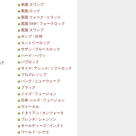
米国 スワンプ
英国 ロック
英国 フォーク / トラッド
英国 SSW / フォークロック
英国 スワンプ
ポップ / AOR
カントリーロック
サザン / ブルースロック
ハード / へヴィ
パブロック
品で
サイケ/ アシッド/ ソフトロック
プログレッシブ
パンク / ニューウェーブ
ブラック
ジャズ / フュージョン
日本 ジャズ / フュージョン
ヴォーカル
イタリアン / カンツォーネ
フレンチ / シャンソン
オールディーズ / インスト
ワールド / レゲエ