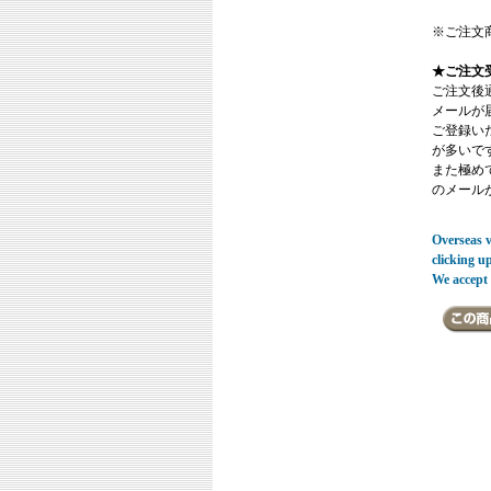
※ご注文
★ご注文
ご注文後
メールが
ご登録い
が多いで
また極めてまれ
のメール
Overseas vi
clicking u
We accept 