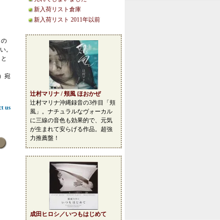
新入荷リスト倉庫
新入荷リスト 2011年以前
この
い。
こと
等）宛
辻村マリナ / 頬風 ほおかぜ
辻村マリナ沖縄録音の3作目「頬
ct us
風」。ナチュラルなヴォーカル
に三線の音色も効果的で、元気
が生まれて安らげる作品。超強
力推薦盤！
成田ヒロシ／いつもはじめて