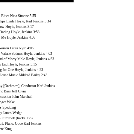
h Blues Nina Simone 5:55
lips Linda Hoyle, Karl Jenkins 3:34
row Hoyle, Jenkins 3:17
Darling Hoyle, Jenkins 3:58
f Me Hoyle, Jenkins 4:08
Women Laura Nyro 4:06
 Valerie Solanas Hoyle, Jenkins 4:03
lad of Morty Mole Hoyle, Jenkins 4:33
s End Hoyle, Jenkins 3:15
g for One Hoyle, Jenkins 4:23
 House Music Mildred Bailey 2:43
y [Orchestra], Conductor Karl Jenkins
ric Bass Jeff Clyne
cussion John Marshall
oger Wake
is Spedding
hy James Wedge
 Purbrook (tracks: B6)
tric Piano, Oboe Karl Jenkins
ete King