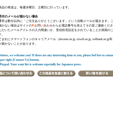
商品の発送は、毎週水曜日、土曜日に行っています。
受付のメールが届かない場合
通常は数分以内に「ご注文ありがとうございます」という自動メールが届きます。
届かない場合はサイトの
お問い合わせ
からお電話番号を添えてその旨ご連絡くださ
ただいたメールアドレスの入力間違いか、受信拒否設定をされていることが原因の
す。
にスマートフォンのキャリアメール（docomo.ne.jp, ezweb.ne.jp, softbank.ne.jp
が届かないことがあります。
sitors, we welcome you! If there are any interesting item to you, please feel free to conta
pper right [Contact Us] button.
Paypal. Your want list is welcome especially for Japanese press.