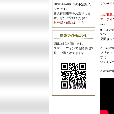
してみて
DISK-MARKETの不定期メル
マガです。
新入荷情報等をお送りしま
この商品
す。ぜひご登録ください。
アーティ
登録・解除はこちら
*** LP ： I
■ コン
S / S
見開きジ
URLはPCと同じです。
Affin
スマートフォンでも簡単に閲
ブリティ
覧、ご購入ができます。
すね。
いまやVe
Akarm