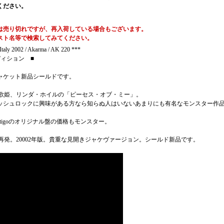
ください。
は売り切れですが、再入荷している場合もございます。
スト名等で検索してみてください。
taly 2002 / Akarma / AK 220 ***
ディション ■
ャケット新品シールドです。
ityの歌姫、リンダ・ホイルの「ピーセス・オブ・ミー」。
ッシュロックに興味がある方なら知らぬ人はいないあまりにも有名なモンスター作
rtigoのオリジナル盤の価格もモンスター。
aの再発。20002年版。貴重な見開きジャケヴァージョン。シールド新品です。