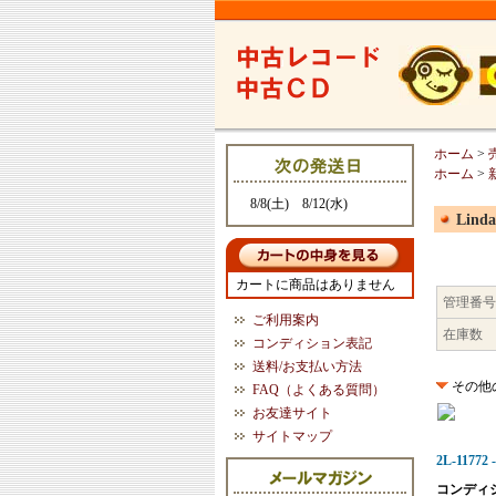
ホーム
>
ホーム
>
8/8(土) 8/12(水)
Linda
カートに商品はありません
管理番号
ご利用案内
在庫数
コンディション表記
送料/お支払い方法
その他
FAQ（よくある質問）
お友達サイト
サイトマップ
2L-11772 -
コンディ