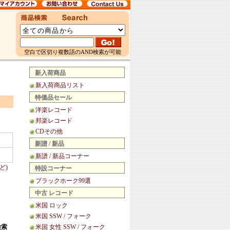
空白で区切り複数語のAND検索が可能
新入荷商品
新入荷商品リスト
特価品セール
洋楽レコード
邦楽レコード
CDその他
新譜 / 新品
新譜 / 新品コーナー
ど)
特設コーナー
ブラックホーク99選
中古 レコード
米国 ロック
米国 SSW / フォーク
検索
米国 女性 SSW / フォーク