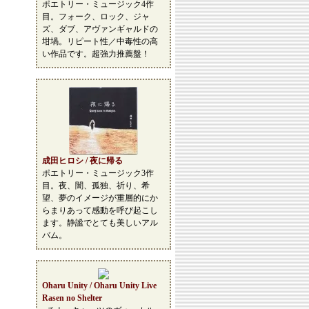
ポエトリー・ミュージック4作
目。フォーク、ロック、ジャ
ズ、ダブ、アヴァンギャルドの
坩堝。リピート性／中毒性の高
い作品です。超強力推薦盤！
成田ヒロシ / 夜に帰る
ポエトリー・ミュージック3作
目。夜、闇、孤独、祈り、希
望、夢のイメージが重層的にか
らまりあって感動を呼び起こし
ます。静謐でとても美しいアル
バム。
Oharu Unity / Oharu Unity Live
Rasen no Shelter