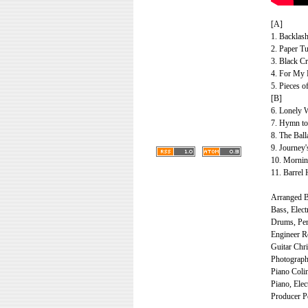
[A]
1. Backlas
2. Paper Tu
3. Black C
4. For My 
5. Pieces o
[B]
6. Lonely 
7. Hymn to
8. The Bal
9. Journey'
10. Mornin
11. Barrel
Arranged B
Bass, Elect
Drums, Per
Engineer R
Guitar Chr
Photograp
Piano Colin
Piano, Elec
Producer P