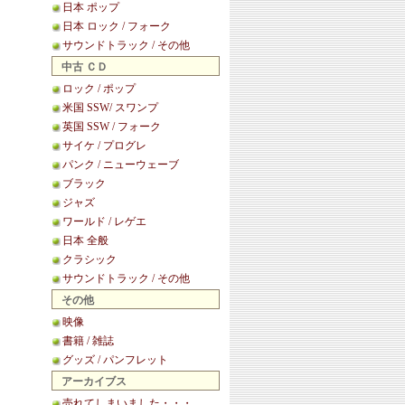
日本 ポップ
日本 ロック / フォーク
サウンドトラック / その他
中古 ＣＤ
ロック / ポップ
米国 SSW/ スワンプ
英国 SSW / フォーク
サイケ / プログレ
パンク / ニューウェーブ
ブラック
ジャズ
ワールド / レゲエ
日本 全般
クラシック
サウンドトラック / その他
その他
映像
書籍 / 雑誌
グッズ / パンフレット
アーカイブス
売れてしまいました・・・