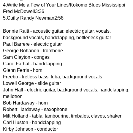
4.Write Me a Few of Your Lines/Kokomo Blues Mississippi
Fred McDowell3:36
5.Guilty Randy Newman2:58
Bonnie Raitt - acoustic guitar, electric guitar, vocals,
background vocals, handclapping, bottleneck guitar
Paul Barrere - electric guitar
George Bohanon - trombone
Sam Clayton - congas
Carol Farhat - handclapping
Glenn Ferris - horn
Freebo - fretless bass, tuba, background vocals
Lowell George - slide guitar
John Hall - electric guitar, background vocals, handclapping,
mellotron
Bob Hardaway - horn
Robert Hardaway - saxophone
Milt Holland - tabla, tambourine, timbales, claves, shaker
Carl Huston - handclapping
Kirby Johnson - conductor