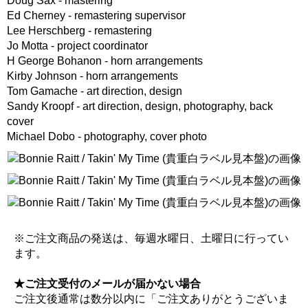
Doug Sax - mastering
Ed Cherney - remastering supervisor
Lee Herschberg - remastering
Jo Motta - project coordinator
H George Bohanon - horn arrangements
Kirby Johnson - horn arrangements
Tom Gamache - art direction, design
Sandy Kroopf - art direction, design, photography, back
cover
Michael Dobo - photography, cover photo
※ご注文商品の発送は、毎週水曜日、土曜日に行ってい
ます。
★ご注文受付のメールが届かない場合
ご注文後通常は数分以内に「ご注文ありがとうございま