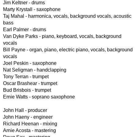
Jim Keltner - drums
Marty Krystall - saxophone
Taj Mahal - harmonica, vocals, background vocals, acoustic
bass
Earl Palmer - drums
Van Dyke Parks - piano, keyboard, vocals, background
vocals
Bill Payne - organ, piano, electric piano, vocals, background
vocals
Joel Peskin - saxophone
Nat Seligman - handclapping
Tony Terran - trumpet
Oscar Brashear - trumpet
Bud Brisbois - trumpet
Ernie Watts - soprano saxophone
John Hall - producer
John Haeny - engineer
Richard Heenan - mixing
Arnie Acosta - mastering