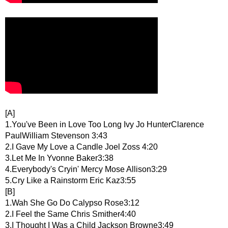
[A]
1.You've Been in Love Too Long Ivy Jo HunterClarence
PaulWilliam Stevenson 3:43
2.I Gave My Love a Candle Joel Zoss 4:20
3.Let Me In Yvonne Baker3:38
4.Everybody's Cryin' Mercy Mose Allison3:29
5.Cry Like a Rainstorm Eric Kaz3:55
[B]
1.Wah She Go Do Calypso Rose3:12
2.I Feel the Same Chris Smither4:40
3.I Thought I Was a Child Jackson Browne3:49