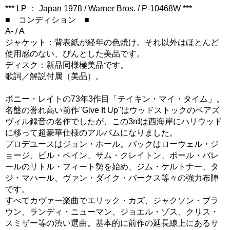
*** LP ： Japan 1978 / Warner Bros. / P-10468W ***
■ コンディション ■
A- / A
ジャケット：背表紙が経年の色焼け。それ以外はほとんど
使用感のない、ぴんとした美品です。
ディスク：新品同様極美品です。
歌詞／解説付属（美品）。
ボニー・レイトの73年3作目「テイキン・マイ・タイム」。
名盤の誉れ高い前作"Give It Up"はウッドストックのベアズ
ヴィル録音の名作でしたが、この3rdは西海岸にハリウッド
に移って超豪華仕様のアルバムになりました。
プロデユースはジョン・ホール。バックはローウェル・ジ
ョージ、ビル・ペイン、サム・クレイトン、ポール・バレ
ールのリトル・フィート勢を始め、ジム・ケルトナー、タ
ジ・マハール、ヴァン・ダイク・パークス等々の強力布陣
です。
すべてカヴァー楽曲でエリック・カズ、ジャクソン・ブラ
ウン、ランディ・ニューマン、ジョエル・ゾス、クリス・
スミザー等の渋い選曲。基本的に前作の延長線上にあるサ