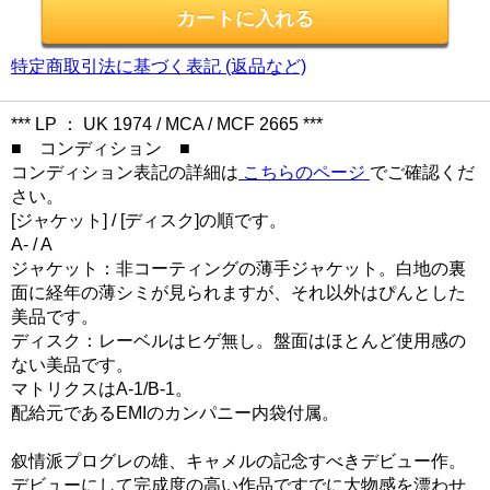
特定商取引法に基づく表記 (返品など)
*** LP ： UK 1974 / MCA / MCF 2665 ***
■ コンディション ■
コンディション表記の詳細は
こちらのページ
でご確認くだ
さい。
[ジャケット] / [ディスク]の順です。
A- / A
ジャケット：非コーティングの薄手ジャケット。白地の裏
面に経年の薄シミが見られますが、それ以外はぴんとした
美品です。
ディスク：レーベルはヒゲ無し。盤面はほとんど使用感の
ない美品です。
マトリクスはA-1/B-1。
配給元であるEMIのカンパニー内袋付属。
叙情派プログレの雄、キャメルの記念すべきデビュー作。
デビューにして完成度の高い作品ですでに大物感を漂わせ