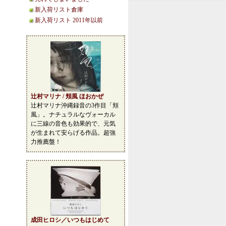
新入荷リスト倉庫
新入荷リスト 2011年以前
辻村マリナ / 頬風 ほおかぜ
辻村マリナ沖縄録音の3作目「頬
風」。ナチュラルなヴォーカル
に三線の音色も効果的で、元気
が生まれて安らげる作品。超強
力推薦盤！
成田ヒロシ／いつもはじめて