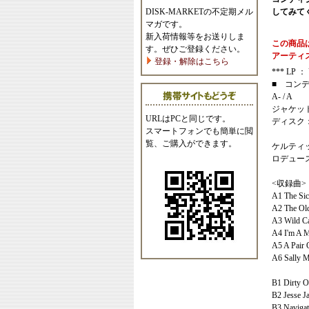
DISK-MARKETの不定期メル
してみて
マガです。
新入荷情報等をお送りしま
この商品
す。ぜひご登録ください。
アーティ
登録・解除はこちら
*** LP ： 
■ コン
A- / A
ジャケッ
URLはPCと同じです。
ディスク
スマートフォンでも簡単に閲
覧、ご購入ができます。
ケルティ
ロデュー
<収録曲>
A1 The Sic
A2 The Old
A3 Wild Ca
A4 I'm A M
A5 A Pair 
A6 Sally M
B1 Dirty O
B2 Jesse J
B3 Navigat