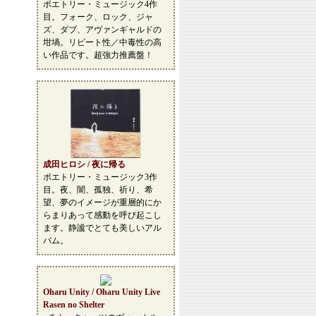
ポエトリー・ミュージック4作
目。フォーク、ロック、ジャ
ズ、ダブ、アヴァンギャルドの
坩堝。リピート性／中毒性の高
い作品です。超強力推薦盤！
成田ヒロシ / 夜に帰る
ポエトリー・ミュージック3作
目。夜、闇、孤独、祈り、希
望、夢のイメージが重層的にか
らまりあって感動を呼び起こし
ます。静謐でとても美しいアル
バム。
Oharu Unity / Oharu Unity Live
Rasen no Shelter