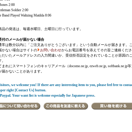
Bones 2:00
tleman Soldier 2:00
 Band Played Waltzing Matilda 8:06
商品の発送は、毎週水曜日、土曜日に行っています。
受付のメールが届かない場合
通常は数分以内に「ご注文ありがとうございます」という自動メールが届きます。
届かない場合はサイトの
お問い合わせ
からお電話番号を添えてその旨ご連絡くださ
ただいたメールアドレスの入力間違いか、受信拒否設定をされていることが原因の
す。
にスマートフォンのキャリアメール（docomo.ne.jp, ezweb.ne.jp, softbank.ne.jp
が届かないことがあります。
sitors, we welcome you! If there are any interesting item to you, please feel free to conta
pper right [Contact Us] button.
Paypal. Your want list is welcome especially for Japanese press.