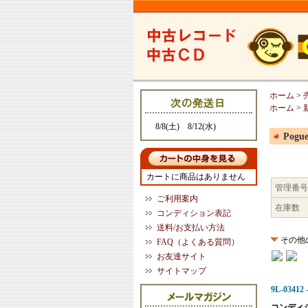
ホーム
>
ホーム
>
8/8(土) 8/12(水)
Pogue
カートに商品はありません
管理番号
ご利用案内
在庫数
コンディション表記
送料/お支払い方法
その他
FAQ（よくある質問）
お友達サイト
サイトマップ
9L-03412 
コンディ