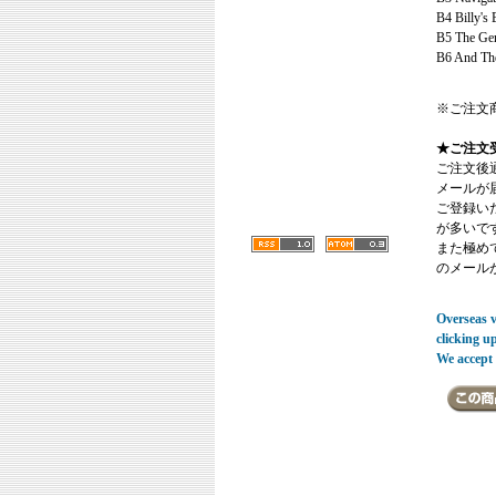
B4 Billy's 
B5 The Gen
B6 And The
※ご注文
★ご注文
ご注文後
メールが
ご登録い
が多いで
また極めてまれ
のメール
Overseas vi
clicking u
We accept 