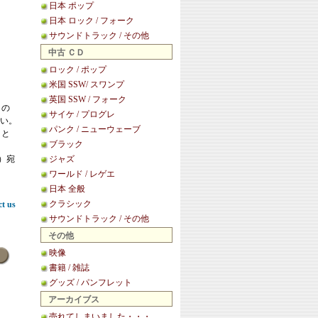
日本 ポップ
日本 ロック / フォーク
サウンドトラック / その他
中古 ＣＤ
ロック / ポップ
米国 SSW/ スワンプ
英国 SSW / フォーク
この
サイケ / プログレ
い。
パンク / ニューウェーブ
こと
ブラック
等）宛
ジャズ
ワールド / レゲエ
日本 全般
クラシック
ct us
サウンドトラック / その他
その他
映像
書籍 / 雑誌
グッズ / パンフレット
アーカイブス
売れてしまいました・・・