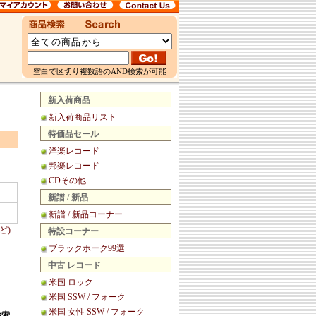
空白で区切り複数語のAND検索が可能
新入荷商品
新入荷商品リスト
特価品セール
洋楽レコード
邦楽レコード
CDその他
新譜 / 新品
新譜 / 新品コーナー
ど)
特設コーナー
ブラックホーク99選
中古 レコード
米国 ロック
米国 SSW / フォーク
米国 女性 SSW / フォーク
検索