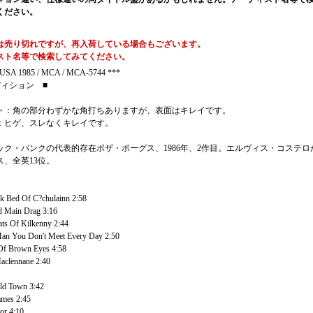
ください。
は売り切れですが、再入荷している場合もございます。
スト名等で検索してみてください。
USA 1985 / MCA / MCA-5744 ***
ディション ■
ト：角の部分わずかな角打ちありますが、表面はキレイです。
：ヒゲ、スレなくキレイです。
ック・パンクの代表的存在ポザ・ポーグス、1986年、2作目。エルヴィス・コステロ
ス、全英13位。
k Bed Of C?chulainn 2:58
 Main Drag 3:16
ts Of Kilkenny 2:44
an You Don't Meet Every Day 2:50
Of Brown Eyes 4:58
aclennane 2:40
ld Town 3:42
ames 2:45
or 4:10