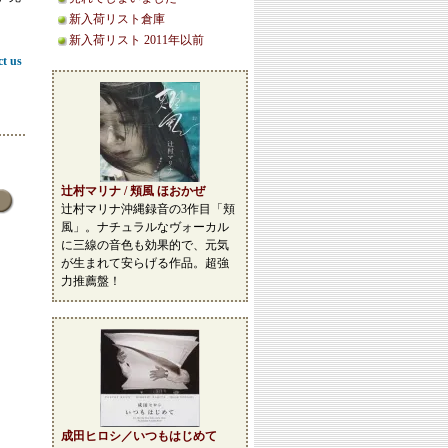
新入荷リスト倉庫
新入荷リスト 2011年以前
ct us
辻村マリナ / 頬風 ほおかぜ
辻村マリナ沖縄録音の3作目「頬
風」。ナチュラルなヴォーカル
に三線の音色も効果的で、元気
が生まれて安らげる作品。超強
力推薦盤！
成田ヒロシ／いつもはじめて