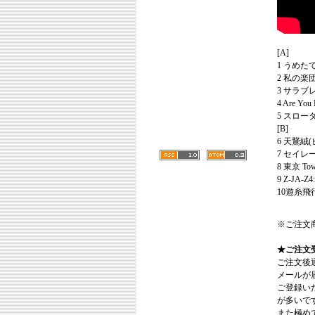
[A]
1 うめたて
2 私の楽
3 サラブレ
4 Are Y
5 スロータ
[B]
6 天鵞絨(
7 セイレー
8 東京 Tow
9 Z-JA-Z4
10遊糸飛行
※ご注文
★ご注文
ご注文後
メールが
ご登録い
が多いで
また極めてまれ