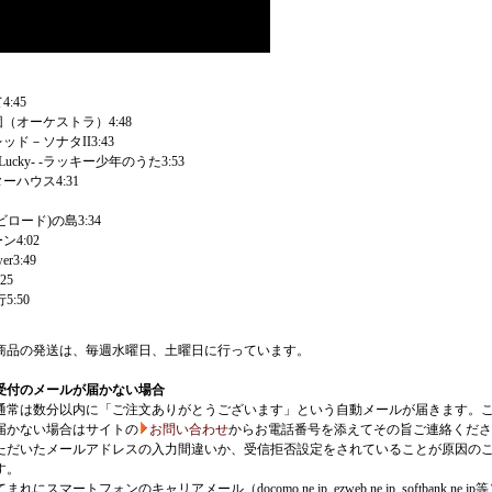
4:45
団（オーケストラ）4:48
ッド－ソナタII3:43
ou Lucky- -ラッキー少年のうた3:53
ーハウス4:31
ビロード)の島3:34
ン4:02
er3:49
:25
5:50
商品の発送は、毎週水曜日、土曜日に行っています。
受付のメールが届かない場合
通常は数分以内に「ご注文ありがとうございます」という自動メールが届きます。
届かない場合はサイトの
お問い合わせ
からお電話番号を添えてその旨ご連絡くださ
ただいたメールアドレスの入力間違いか、受信拒否設定をされていることが原因の
す。
にスマートフォンのキャリアメール（docomo.ne.jp, ezweb.ne.jp, softbank.ne.jp