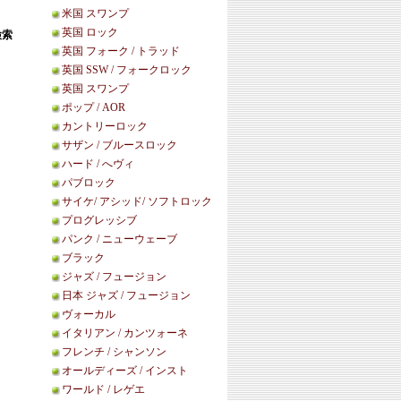
米国 スワンプ
英国 ロック
検索
英国 フォーク / トラッド
英国 SSW / フォークロック
英国 スワンプ
ポップ / AOR
カントリーロック
サザン / ブルースロック
ハード / へヴィ
。
パブロック
。
サイケ/ アシッド/ ソフトロック
プログレッシブ
パンク / ニューウェーブ
ブラック
ジャズ / フュージョン
日本 ジャズ / フュージョン
ヴォーカル
イタリアン / カンツォーネ
フレンチ / シャンソン
オールディーズ / インスト
ワールド / レゲエ