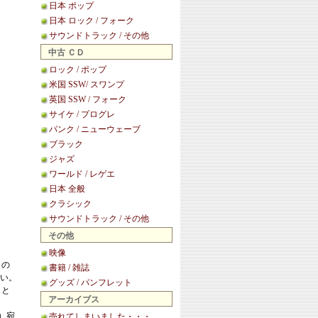
日本 ポップ
日本 ロック / フォーク
サウンドトラック / その他
中古 ＣＤ
ロック / ポップ
米国 SSW/ スワンプ
英国 SSW / フォーク
サイケ / プログレ
パンク / ニューウェーブ
ブラック
ジャズ
ワールド / レゲエ
日本 全般
クラシック
サウンドトラック / その他
その他
映像
この
書籍 / 雑誌
い。
グッズ / パンフレット
こと
アーカイブス
等）宛
売れてしまいました・・・