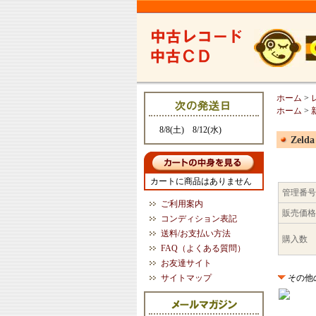
ホーム
>
ホーム
>
8/8(土) 8/12(水)
Zeld
カートに商品はありません
管理番号
ご利用案内
販売価格
コンディション表記
送料/お支払い方法
購入数
FAQ（よくある質問）
お友達サイト
サイトマップ
その他