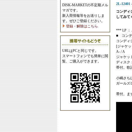
2L-12401
DISK-MARKETの不定期メル
マガです。
コンディ
新入荷情報等をお送りしま
してみて
す。ぜひご登録ください。
登録・解除はこちら
*** LP ： J
■ コン
コンディ
[ジャケッ
URLはPCと同じです。
A- / A
スマートフォンでも簡単に閲
ジャケッ
覧、ご購入ができます。
ディスク
帯付。歌
小嶋さち
ガールズ
帯付。ま