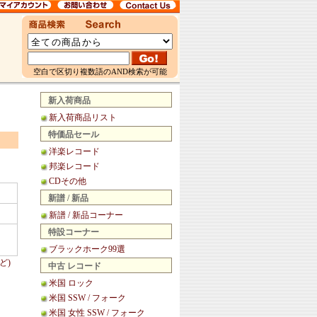
空白で区切り複数語のAND検索が可能
新入荷商品
新入荷商品リスト
特価品セール
洋楽レコード
邦楽レコード
CDその他
新譜 / 新品
新譜 / 新品コーナー
特設コーナー
ブラックホーク99選
ど)
中古 レコード
米国 ロック
米国 SSW / フォーク
米国 女性 SSW / フォーク