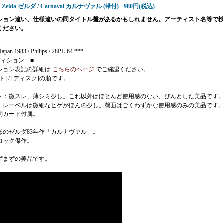
 - Zelda ゼルダ / Carnaval カルナヴァル (帯付) - 980円(税込)
ション違い、仕様違いの同タイトル盤があるかもしれません。アーティスト名等で
ください。
apan 1983 / Philips / 28PL-64 ***
ディション ■
ション表記の詳細は
こちらのページ
でご確認ください。
ト] / [ディスク]の順です。
ト：微スレ、薄シミ少し。これ以外はほとんど使用感のない、ぴんとした美品です
：レーベルは微細なヒゲがほんの少し。盤面はごくわずかな使用感のみの美品です
詞カード付属。
ほのゼルダ83年作「カルナヴァル」。
ロック傑作。
ずまずの美品です。