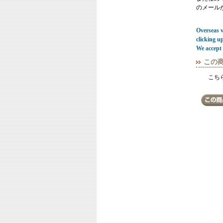
のメール
Overseas vi
clicking u
We accept 
この
こち