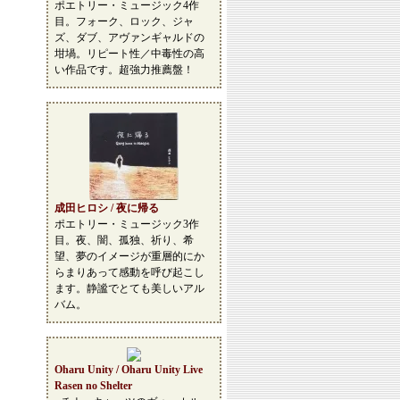
ポエトリー・ミュージック4作
目。フォーク、ロック、ジャ
ズ、ダブ、アヴァンギャルドの
坩堝。リピート性／中毒性の高
い作品です。超強力推薦盤！
成田ヒロシ / 夜に帰る
ポエトリー・ミュージック3作
目。夜、闇、孤独、祈り、希
望、夢のイメージが重層的にか
らまりあって感動を呼び起こし
ます。静謐でとても美しいアル
バム。
Oharu Unity / Oharu Unity Live
Rasen no Shelter