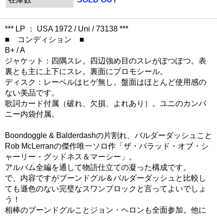
*** LP ： USA 1972 / Uni / 73138 ***
■ コンディション ■
B+ / A
ジャケット：四隅スレ。四辺強め目のスレがぽつぽつ。表
裏とも主に上下にスレ。裏面にプロモシール。
ディスク：レーベルはヒゲ無し。盤面はほとんど使用感の
ない美品です。
歌詞カード付属（破れ、欠損、よれあり）。ユニのカンパ
ニー内袋付属。
Boondoggle & Balderdashの片割れ、バルダーダッシュこと
Rob McLerranの傑作唯一ソロ作「ザ・バラッド・オブ・シ
ャーリー・グッドネス＆マーシー」。
アルバム全編を通して物語仕立ての凝った構成です。
で、内容ですがブーンドグル＆バルダーダッシュと比較し
ても遜色のない完璧なスワンプロックと言ってよいでしょ
う！
相棒のブーンドグルことジョン・ヘロンも全面参加。他に