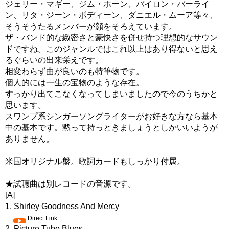
ジェリー・マギー、ジム・ホーン、バイロン・バーライ
ン、リタ・ジーン・ボディーン、ダニエル・ムーア等々、
そうそうたるメンバーが顔をそろえています。
ザ・バンド的な緻密さと豪快さを併せ持つ理想的なサウン
ドですね。このジャンルではこれ以上はあり得ないと思え
るぐらいの出来栄えです。
相変わらず曲が良いのも特筆物です。
個人的には一生の宝物のような存在。
すっかり出てこなくなってしまいましたので今のうちかと
思います。
スワンプ系シンガーソングライターがお好きな方なら基本
中の基本です。黙って持っときましょうとしかいいようが
ありません。
米国オリジナル盤。歌詞カードもしっかり付属。
★試聴曲は別レコードの音源です。
[A]
1. Shirley Goodness And Mercy
Direct Link
2. Picture Tube Blues