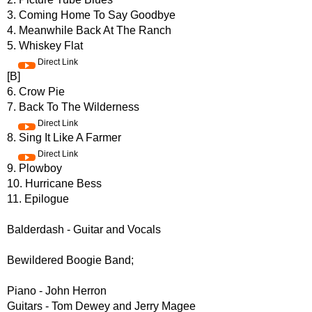
3. Coming Home To Say Goodbye
4. Meanwhile Back At The Ranch
5. Whiskey Flat
Direct Link
[B]
6. Crow Pie
7. Back To The Wilderness
Direct Link
8. Sing It Like A Farmer
Direct Link
9. Plowboy
10. Hurricane Bess
11. Epilogue
Balderdash - Guitar and Vocals
Bewildered Boogie Band;
Piano - John Herron
Guitars - Tom Dewey and Jerry Magee