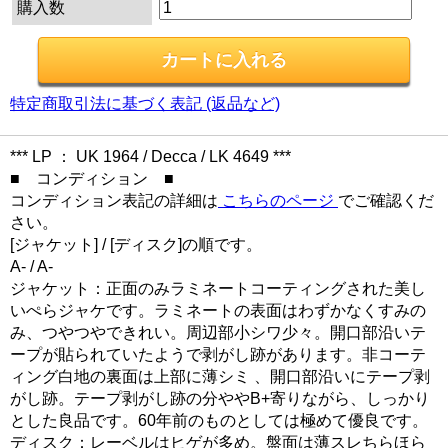
購入数
特定商取引法に基づく表記 (返品など)
*** LP ： UK 1964 / Decca / LK 4649 ***
■ コンディション ■
コンディション表記の詳細は
こちらのページ
でご確認くだ
さい。
[ジャケット] / [ディスク]の順です。
A- / A-
ジャケット：正面のみラミネートコーティングされた美し
いぺらジャケです。ラミネートの表面はわずかなくすみの
み、つやつやできれい。周辺部小シワ少々。開口部沿いテ
ープが貼られていたようで剥がし跡があります。非コーテ
ィング白地の裏面は上部に薄シミ 、開口部沿いにテープ剥
がし跡。テープ剥がし跡の分ややB+寄りながら、しっかり
とした良品です。60年前のものとしては極めて優良です。
ディスク：レーベルはヒゲが多め。盤面は薄スレちらほら