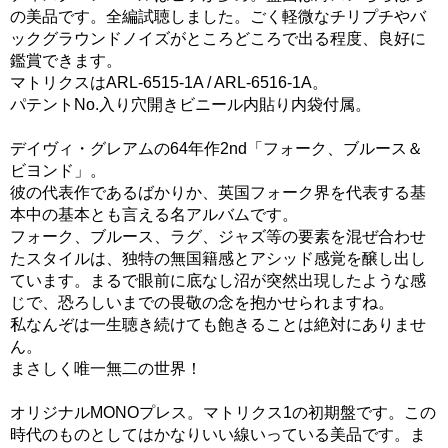
の美品です。全編試聴しました。ごく軽微なチリプチやバ
ックグラウンドノイズがところどころで出る程度、良好に
鑑賞できます。
マトリクスはARL-6515-1A / ARL-6516-1A。
パテントNo.入り穴開きビニール内貼り内袋付属。
デイヴィ・グレアムの64年作2nd「フォーク、ブルース＆
ビヨンド」。
彼の代表作であるばかりか、英国フォーク界を代表する基
本中の基本とも言える名アルバムです。
フォーク、ブルース、ラグ、ジャズ等の要素を混ぜ合わせ
たスタイルは、独特の無国籍感とアシッド感覚を醸し出し
ています。まるで眼前に底なし沼が突然出現したような感
じで、恐ろしいまでの畏敬の念を抱かせられますね。
私なんぞは一生聴き続けても飽きることは絶対にありませ
ん。
まさしく唯一無二の世界！
オリジナルMONOプレス。マトリクス1の初期盤です。この
時代のものとしてはかなりいい線いっている美品です。ま