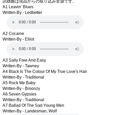
試聴曲は現品からの取り込み音源です。
A1 Leavin' Blues
Written-By - Ledbetter
A2 Cocaine
Written-By - Elliot
A3 Sally Free And Easy
Written-By - Tawney
A4 Black Is The Colour Of My True Love's Hair
Written-By - Traditional
A5 Rock Me Baby
Written-By - Broonzy
A6 Seven Gypsies
Written-By - Traditional
A7 Ballad Of The Sad Young Men
Written-By - Landesman, Wolf