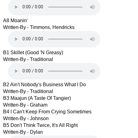
A8 Moanin'
Written-By - Timmons, Hendricks
B1 Skillet (Good 'N Greasy)
Written-By - Traditional
B2 Ain't Nobody's Business What I Do
Written-By - Traditional
B3 Maajun (A Taste Of Tangier)
Written-By - Graham
B4 I Can't Keep From Crying Sometimes
Written-By - Johnson
B5 Don't Think Twice, It's All Right
Written-By - Dylan