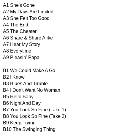
A1 She's Gone
A2 My Days Are Limited
A3 She Felt Too Good
A4 The End
A5 The Cheater
A6 Share & Share Alike
A7 Hear My Story
A8 Everytime
A9 Pleasin' Papa
B1 We Could Make A Go
B2 I Know
B3 Blues And Trruble
B4 I Don't Want No Woman
B5 Hello Baby
B6 Night And Day
B7 You Look So Fine (Take 1)
B8 You Look So Fine (Take 2)
B9 Keep Trying
B10 The Swinging Thing