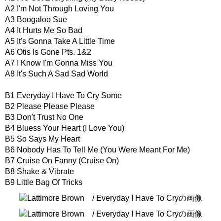
A2 I'm Not Through Loving You
A3 Boogaloo Sue
A4 It Hurts Me So Bad
A5 It's Gonna Take A Little Time
A6 Otis Is Gone Pts. 1&2
A7 I Know I'm Gonna Miss You
A8 It's Such A Sad Sad World
B1 Everyday I Have To Cry Some
B2 Please Please Please
B3 Don't Trust No One
B4 Bluess Your Heart (I Love You)
B5 So Says My Heart
B6 Nobody Has To Tell Me (You Were Meant For Me)
B7 Cruise On Fanny (Cruise On)
B8 Shake & Vibrate
B9 Little Bag Of Tricks