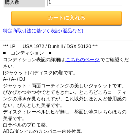
購入数
特定商取引法に基づく表記 (返品など)
*** LP ： USA 1972 / Dunhill / DSX 50120 ***
■ コンディション ■
コンディション表記の詳細は
こちらのページ
でご確認くだ
さい。
[ジャケット] / [ディスク]の順です。
A- / A- / DJ
ジャケット：両面コーティングの美しいジャケットです。
ぴかぴかつやつやでとてもきれい。ところどころコーティ
ングの浮きが見られますが、これ以外はほとんど使用感の
ない、ぴんとした美品です。
ディスク：レーベルはヒゲ無し。盤面は薄スレちらほらの
美品です。
白ラベルのプロモ盤。
ABC/ダンヒルのカンパニー内袋付属。