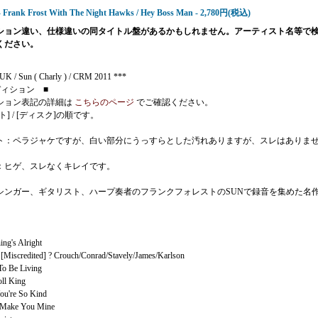
- Frank Frost With The Night Hawks / Hey Boss Man - 2,780円(税込)
ション違い、仕様違いの同タイトル盤があるかもしれません。アーティスト名等で
ください。
K / Sun ( Charly ) / CRM 2011 ***
ディション ■
ション表記の詳細は
こちらのページ
でご確認ください。
ト] / [ディスク]の順です。
ト：ペラジャケですが、白い部分にうっすらとした汚れありますが、スレはありま
：ヒゲ、スレなくキレイです。
シンガー、ギタリスト、ハープ奏者のフランクフォレストのSUNで録音を集めた名作!
ng's Alright
 [Miscredited] ? Crouch/Conrad/Stavely/James/Karlson
o Be Living
oll King
ou're So Kind
Make You Mine