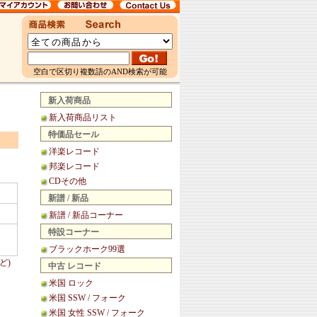
空白で区切り複数語のAND検索が可能
新入荷商品
新入荷商品リスト
特価品セール
洋楽レコード
邦楽レコード
CDその他
新譜 / 新品
新譜 / 新品コーナー
特設コーナー
ブラックホーク99選
ど)
中古 レコード
米国 ロック
米国 SSW / フォーク
米国 女性 SSW / フォーク