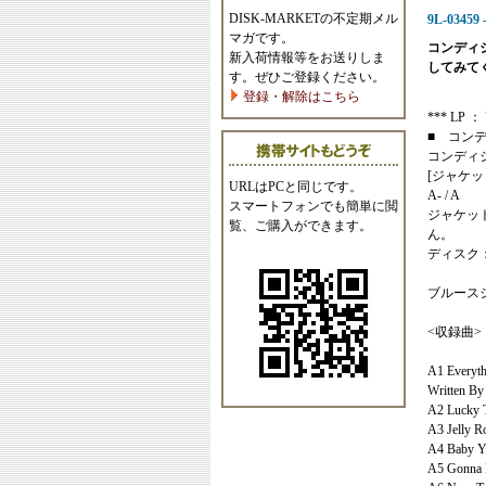
DISK-MARKETの不定期メル
9L-03459 
マガです。
コンディ
新入荷情報等をお送りしま
してみて
す。ぜひご登録ください。
登録・解除はこちら
*** LP ： U
■ コン
コンディ
[ジャケッ
URLはPCと同じです。
A- / A
スマートフォンでも簡単に閲
ジャケッ
覧、ご購入ができます。
ん。
ディスク
ブルース
<収録曲>
A1 Everythi
Written By
A2 Lucky T
A3 Jelly R
A4 Baby Y
A5 Gonna 