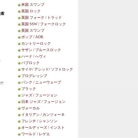
米国 スワンプ
英国 ロック
検索
英国 フォーク / トラッド
英国 SSW / フォークロック
英国 スワンプ
ポップ / AOR
カントリーロック
サザン / ブルースロック
ハード / へヴィ
せ
パブロック
サイケ/ アシッド/ ソフトロック
プログレッシブ
パンク / ニューウェーブ
!
ブラック
ジャズ / フュージョン
日本 ジャズ / フュージョン
ヴォーカル
イタリアン / カンツォーネ
フレンチ / シャンソン
オールディーズ / インスト
ワールド / レゲエ