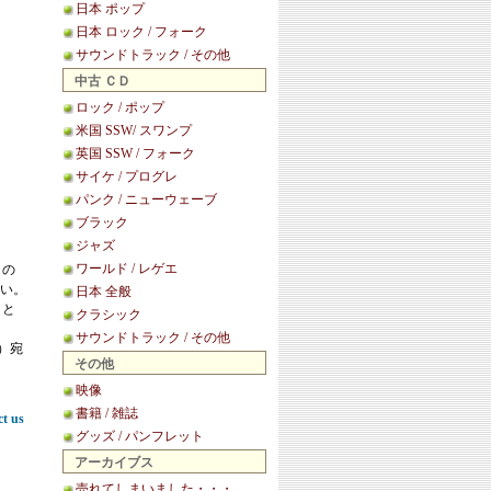
日本 ポップ
日本 ロック / フォーク
サウンドトラック / その他
中古 ＣＤ
ロック / ポップ
米国 SSW/ スワンプ
英国 SSW / フォーク
サイケ / プログレ
パンク / ニューウェーブ
ブラック
ジャズ
ワールド / レゲエ
この
い。
日本 全般
こと
クラシック
サウンドトラック / その他
等）宛
その他
映像
書籍 / 雑誌
ct us
グッズ / パンフレット
アーカイブス
売れてしまいました・・・