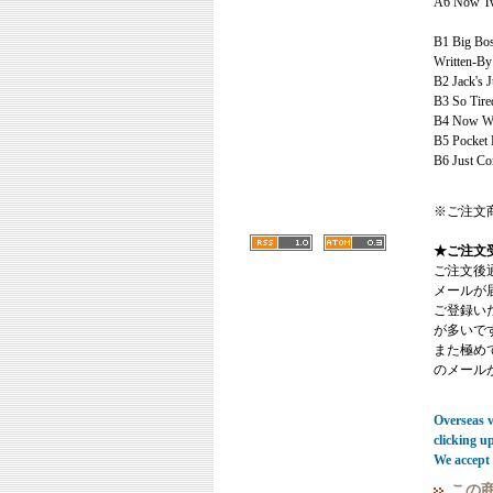
A6 Now Tw
B1 Big Bo
Written-By
B2 Jack's 
B3 So Tire
B4 Now Wh
B5 Pocket 
B6 Just C
※ご注文
★ご注文
ご注文後
メールが
ご登録い
が多いで
また極めてまれ
のメール
Overseas vi
clicking u
We accept 
この