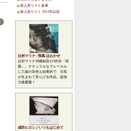
新入荷リスト倉庫
新入荷リスト 2011年以前
辻村マリナ / 頬風 ほおかぜ
辻村マリナ沖縄録音の3作目「頬
風」。ナチュラルなヴォーカル
に三線の音色も効果的で、元気
が生まれて安らげる作品。超強
力推薦盤！
成田ヒロシ／いつもはじめて