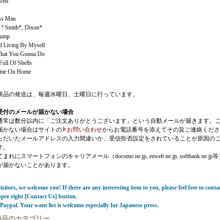
ist
ss Man
 ? Smith*, Dixon*
Jump
d Living By Myself
at You Gonna Do
Full Of Shells
ome On Home
商品の発送は、毎週水曜日、土曜日に行っています。
受付のメールが届かない場合
通常は数分以内に「ご注文ありがとうございます」という自動メールが届きます。
届かない場合はサイトの
お問い合わせ
からお電話番号を添えてその旨ご連絡くださ
ただいたメールアドレスの入力間違いか、受信拒否設定をされていることが原因の
す。
にスマートフォンのキャリアメール（docomo.ne.jp, ezweb.ne.jp, softbank.ne.jp
が届かないことがあります。
sitors, we welcome you! If there are any interesting item to you, please feel free to conta
pper right [Contact Us] button.
Paypal. Your want list is welcome especially for Japanese press.
商品のカテゴリー