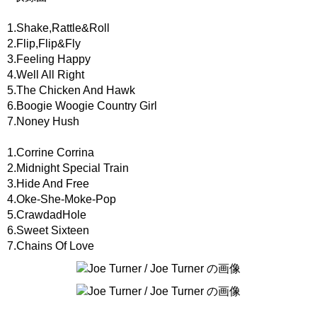
1.Shake,Rattle&Roll
2.Flip,Flip&Fly
3.Feeling Happy
4.Well All Right
5.The Chicken And Hawk
6.Boogie Woogie Country Girl
7.Noney Hush
1.Corrine Corrina
2.Midnight Special Train
3.Hide And Free
4.Oke-She-Moke-Pop
5.CrawdadHole
6.Sweet Sixteen
7.Chains Of Love