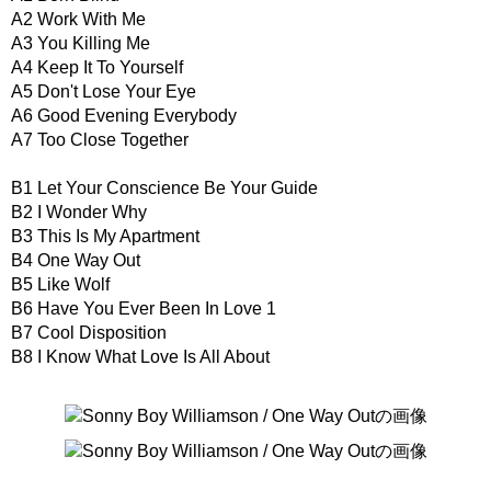
A2 Work With Me
A3 You Killing Me
A4 Keep It To Yourself
A5 Don't Lose Your Eye
A6 Good Evening Everybody
A7 Too Close Together
B1 Let Your Conscience Be Your Guide
B2 I Wonder Why
B3 This Is My Apartment
B4 One Way Out
B5 Like Wolf
B6 Have You Ever Been In Love 1
B7 Cool Disposition
B8 I Know What Love Is All About