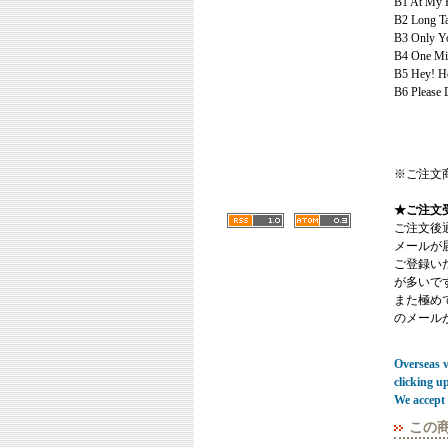
B1 At My 
B2 Long Tal
B3 Only Y
B4 One Min
B5 Hey! H
B6 Please 
※ご注文
★ご注文
ご注文後
メールが
ご登録い
が多いで
また極めてまれ
のメール
Overseas vi
clicking u
We accept 
この