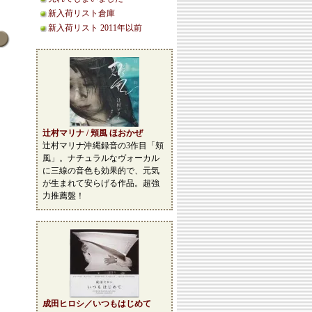
新入荷リスト倉庫
新入荷リスト 2011年以前
辻村マリナ / 頬風 ほおかぜ
辻村マリナ沖縄録音の3作目「頬
風」。ナチュラルなヴォーカル
に三線の音色も効果的で、元気
が生まれて安らげる作品。超強
力推薦盤！
成田ヒロシ／いつもはじめて