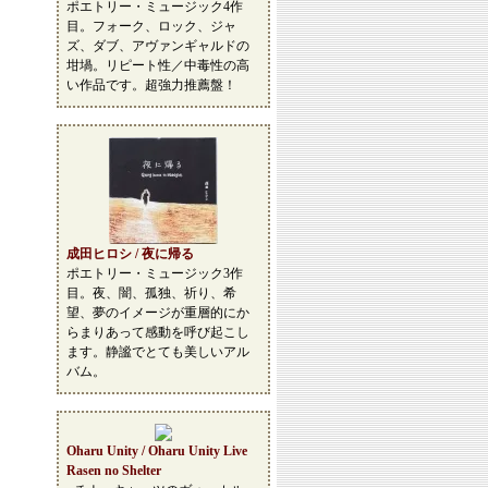
ポエトリー・ミュージック4作
目。フォーク、ロック、ジャ
ズ、ダブ、アヴァンギャルドの
坩堝。リピート性／中毒性の高
い作品です。超強力推薦盤！
成田ヒロシ / 夜に帰る
ポエトリー・ミュージック3作
目。夜、闇、孤独、祈り、希
望、夢のイメージが重層的にか
らまりあって感動を呼び起こし
ます。静謐でとても美しいアル
バム。
Oharu Unity / Oharu Unity Live
Rasen no Shelter