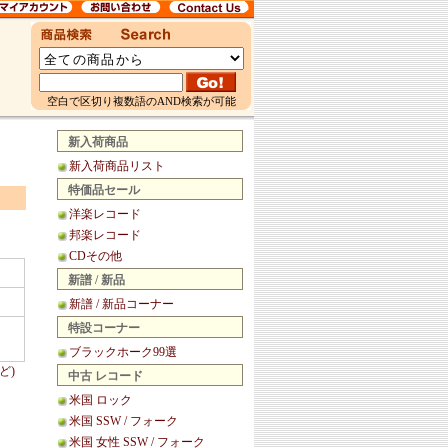
空白で区切り複数語のAND検索が可能
新入荷商品
新入荷商品リスト
特価品セール
洋楽レコード
邦楽レコード
CDその他
新譜 / 新品
新譜 / 新品コーナー
特設コーナー
ブラックホーク99選
ど)
中古 レコード
米国 ロック
米国 SSW / フォーク
米国 女性 SSW / フォーク