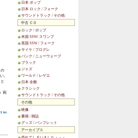
日本 ポップ
日本 ロック / フォーク
サウンドトラック / その他
中古 ＣＤ
ロック / ポップ
米国 SSW/ スワンプ
英国 SSW / フォーク
サイケ / プログレ
パンク / ニューウェーブ
ブラック
ジャズ
この
ワールド / レゲエ
い。
こと
日本 全般
クラシック
等）宛
サウンドトラック / その他
その他
映像
ct us
書籍 / 雑誌
グッズ / パンフレット
アーカイブス
売れてしまいました・・・