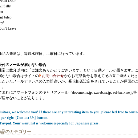
Front Door
l Sally
ou
t Julep
ey!
Don't Leave
商品の発送は、毎週水曜日、土曜日に行っています。
受付のメールが届かない場合
通常は数分以内に「ご注文ありがとうございます」という自動メールが届きます。
届かない場合はサイトの
お問い合わせ
からお電話番号を添えてその旨ご連絡くださ
ただいたメールアドレスの入力間違いか、受信拒否設定をされていることが原因の
す。
にスマートフォンのキャリアメール（docomo.ne.jp, ezweb.ne.jp, softbank.ne.jp
が届かないことがあります。
sitors, we welcome you! If there are any interesting item to you, please feel free to conta
pper right [Contact Us] button.
Paypal. Your want list is welcome especially for Japanese press.
商品のカテゴリー