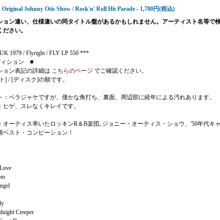
- Original Johnny Otis Show / Rock'n' Roll Hit Parade - 1,780円(税込)
ション違い、仕様違いの同タイトル盤があるかもしれません。アーティスト名等で
ください。
K 1979 / Flyright / FLY LP 550 ***
ディション ■
ション表記の詳細は
こちらのページ
でご確認ください。
ト] / [ディスク]の順です。
ト：ペラジャケですが、僅かな角打ち、裏面、周辺部に経年による汚れあります。
：ヒゲ、スレなくキレイです。
・オーティス率いたロッキンR＆B楽団､ジョニー・オーティス・ショウ、'50年代キ
源ベスト・コンピーション！
Love
om
ngel
ly
night Creeper