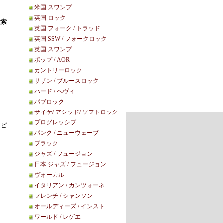
米国 スワンプ
英国 ロック
検索
英国 フォーク / トラッド
英国 SSW / フォークロック
英国 スワンプ
ポップ / AOR
カントリーロック
サザン / ブルースロック
ハード / へヴィ
パブロック
サイケ/ アシッド/ ソフトロック
プログレッシブ
ャピ
パンク / ニューウェーブ
ブラック
ジャズ / フュージョン
日本 ジャズ / フュージョン
ヴォーカル
イタリアン / カンツォーネ
フレンチ / シャンソン
オールディーズ / インスト
ワールド / レゲエ