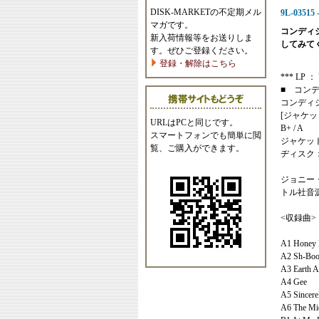
DISK-MARKETの不定期メル
9L-03515 
マガです。
コンディ
新入荷情報等をお送りしま
してみて
す。ぜひご登録ください。
登録・解除はこちら
*** LP ： U
■ コン
コンディ
[ジャケッ
URLはPCと同じです。
B+ / A
スマートフォンでも簡単に閲
ジャケッ
覧、ご購入ができます。
ヂィスク
ジョニー
トル社音
<収録曲>
A1 Honey 
A2 Sh-Bo
A3 Earth A
A4 Gee
A5 Sincere
A6 The Mid