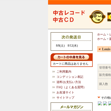
ホーム
>
ホーム
>
8/8(土) 8/12(水)
Louis
カートに商品はありません
管理番号
ご利用案内
販売価格
コンディション表記
送料/お支払い方法
購入数
FAQ（よくある質問）
お友達サイト
サイトマップ
その他