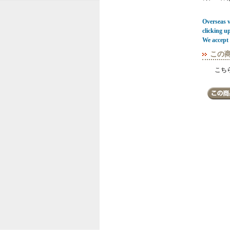
Overseas vi
clicking u
We accept 
この
こち