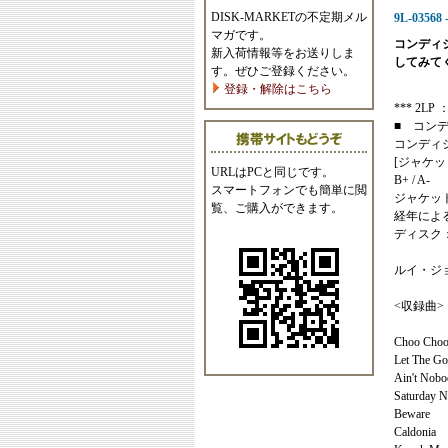
DISK-MARKETの不定期メル
9L-03568 
マガです。
コンディ
新入荷情報等をお送りしま
してみて
す。ぜひご登録ください。
登録・解除はこちら
*** 2LP ：
■ コン
コンディ
[ジャケッ
URLはPCと同じです。
B+ / A-
スマートフォンでも簡単に閲
ジャケッ
覧、ご購入ができます。
経年によ
ディスク
ルイ・ジ
<収録曲>
Choo Choo
Let The Go
Ain't Nobo
Saturday N
Beware
Caldonia