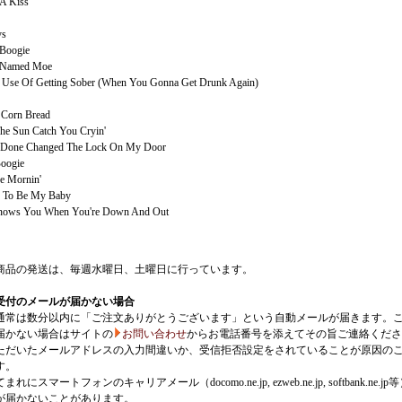
A Kiss
ys
 Boogie
 Named Moe
 Use Of Getting Sober (When You Gonna Get Drunk Again)
 Corn Bread
The Sun Catch You Cryin'
Done Changed The Lock On My Door
oogie
he Mornin'
u To Be My Baby
ows You When You're Down And Out
商品の発送は、毎週水曜日、土曜日に行っています。
受付のメールが届かない場合
通常は数分以内に「ご注文ありがとうございます」という自動メールが届きます。
届かない場合はサイトの
お問い合わせ
からお電話番号を添えてその旨ご連絡くださ
ただいたメールアドレスの入力間違いか、受信拒否設定をされていることが原因の
す。
にスマートフォンのキャリアメール（docomo.ne.jp, ezweb.ne.jp, softbank.ne.jp
が届かないことがあります。