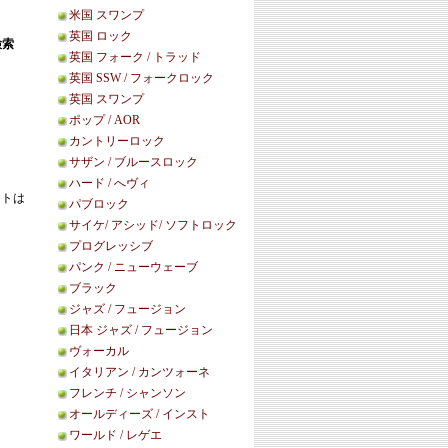
米国 スワンプ
英国 ロック
検索
英国 フォーク / トラッド
英国 SSW / フォークロック
英国 スワンプ
ポップ / AOR
カントリーロック
サザン / ブルースロック
ハード / へヴィ
ットは
パブロック
サイケ/ アシッド/ ソフトロック
プログレッシブ
パンク / ニューウェーブ
ブラック
ジャズ / フュージョン
日本 ジャズ / フュージョン
ヴォーカル
イタリアン / カンツォーネ
フレンチ / シャンソン
オールディーズ / インスト
ワールド / レゲエ