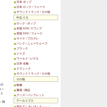
日本 ポップ
日本 ロック / フォーク
サウンドトラック / その他
中古 ＣＤ
ロック / ポップ
米国 SSW/ スワンプ
英国 SSW / フォーク
サイケ / プログレ
パンク / ニューウェーブ
ブラック
ジャズ
ワールド / レゲエ
日本 全般
クラシック
サウンドトラック / その他
その他
この
映像
い。
書籍 / 雑誌
こと
グッズ / パンフレット
アーカイブス
等）宛
売れてしまいました・・・