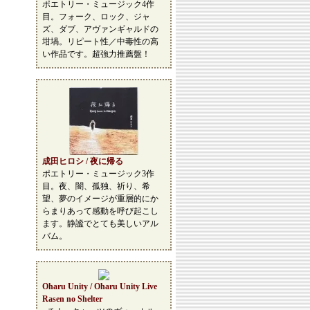
ポエトリー・ミュージック4作
目。フォーク、ロック、ジャ
ズ、ダブ、アヴァンギャルドの
坩堝。リピート性／中毒性の高
い作品です。超強力推薦盤！
成田ヒロシ / 夜に帰る
ポエトリー・ミュージック3作
目。夜、闇、孤独、祈り、希
望、夢のイメージが重層的にか
らまりあって感動を呼び起こし
ます。静謐でとても美しいアル
バム。
Oharu Unity / Oharu Unity Live
Rasen no Shelter