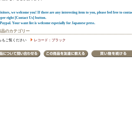
sitors, we welcome you! If there are any interesting item to you, please feel free to conta
pper right [Contact Us] button.
Paypal. Your want list is welcome especially for Japanese press.
商品のカテゴリー
らもご覧ください
レコード：ブラック