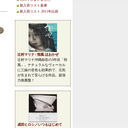
新入荷リスト倉庫
新入荷リスト 2011年以前
辻村マリナ / 頬風 ほおかぜ
辻村マリナ沖縄録音の3作目「頬
風」。ナチュラルなヴォーカル
に三線の音色も効果的で、元気
が生まれて安らげる作品。超強
力推薦盤！
成田ヒロシ／いつもはじめて