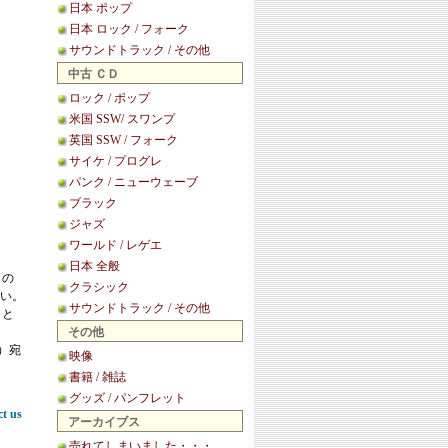
日本 ポップ
日本 ロック / フォーク
サウンドトラック / その他
中古 ＣＤ
ロック / ポップ
米国 SSW/ スワンプ
英国 SSW / フォーク
サイケ / プログレ
パンク / ニューウェーブ
ブラック
ジャズ
ワールド / レゲエ
日本 全般
この
クラシック
い。
サウンドトラック / その他
こと
その他
等）宛
映像
書籍 / 雑誌
グッズ / パンフレット
ct us
アーカイブス
売れてしまいました・・・