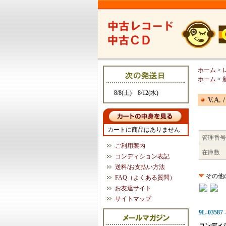
ホーム
>
ホーム
>
8/8(土) 8/12(水)
V.A. 
カートに商品はありません
管理番号
ご利用案内
在庫数
コンディション表記
送料/お支払い方法
その他
FAQ（よくある質問）
お友達サイト
サイトマップ
9L-03587 -
コンディ