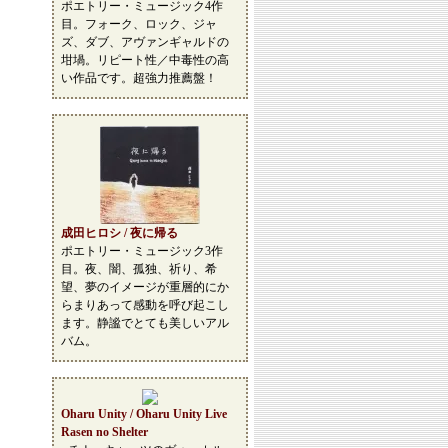
ポエトリー・ミュージック4作
目。フォーク、ロック、ジャ
ズ、ダブ、アヴァンギャルドの
坩堝。リピート性／中毒性の高
い作品です。超強力推薦盤！
成田ヒロシ / 夜に帰る
ポエトリー・ミュージック3作
目。夜、闇、孤独、祈り、希
望、夢のイメージが重層的にか
らまりあって感動を呼び起こし
ます。静謐でとても美しいアル
バム。
Oharu Unity / Oharu Unity Live
Rasen no Shelter