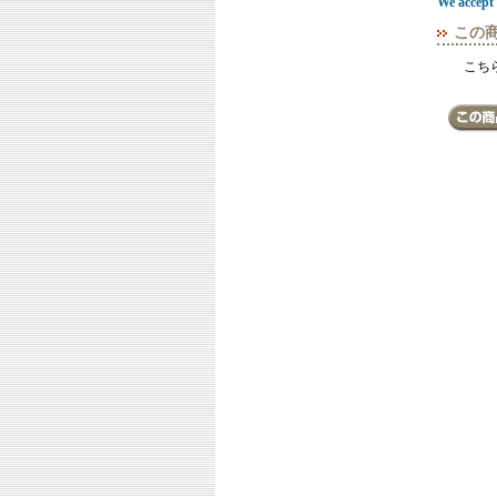
We accept 
この
こち