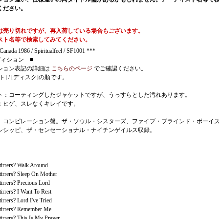
ください。
は売り切れですが、再入荷している場合もございます。
スト名等で検索してみてください。
anada 1986 / Spiritualfeel / SF1001 ***
ディション ■
ション表記の詳細は
こちらのページ
でご確認ください。
ト] / [ディスク]の順です。
ト：コーティングしたジャケットですが、うっすらとした汚れあります。
：ヒゲ、スレなくキレイです。
、コンピレーション盤。ザ・ソウル・シスターズ、ファイブ・ブラインド・ボーイ
シシッピ、ザ・センセーショナル・ナイチンゲイルス収録。
tirrers? Walk Around
tirrers? Sleep On Mother
irrers? Precious Lord
irrers? I Want To Rest
irrers? Lord I've Tried
tirrers? Remember Me
irrers? This Is My Prayer