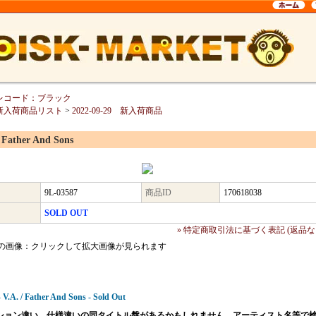
レコード：ブラック
新入荷商品リスト
>
2022-09-29 新入荷商品
/ Father And Sons
9L-03587
商品ID
170618038
SOLD OUT
» 特定商取引法に基づく表記 (返品な
の画像：クリックして拡大画像が見られます
 V.A. / Father And Sons - Sold Out
ション違い、仕様違いの同タイトル盤があるかもしれません。アーティスト名等で