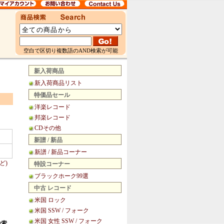
空白で区切り複数語のAND検索が可能
新入荷商品
新入荷商品リスト
特価品セール
洋楽レコード
邦楽レコード
CDその他
新譜 / 新品
新譜 / 新品コーナー
ど)
特設コーナー
ブラックホーク99選
中古 レコード
米国 ロック
米国 SSW / フォーク
米国 女性 SSW / フォーク
検索