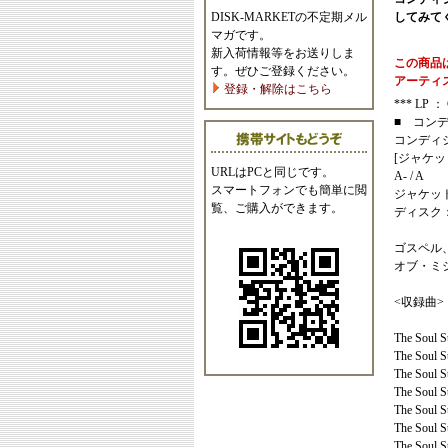
DISK-MARKETの不定期メル
してみて
マガです。
新入荷情報等をお送りしま
この商品
す。ぜひご登録ください。
アーティ
登録・解除はこちら
*** LP ： C
■ コン
コンディ
[ジャケッ
URLはPCと同じです。
A- / A
スマートフォンでも簡単に閲
ジャケッ
覧、ご購入ができます。
ディスク
ゴスペル
オブ・ミ
<収録曲>
The Soul S
The Soul S
The Soul St
The Soul St
The Soul St
The Soul S
The Soul St