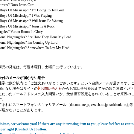
irrers? Does Jesus Care
 Boys Of Mississippi? I'm Going To Tell God
 Boys Of Mississippi? I Was Praying
 Boys Of Mississippi? Will Jesus Be Waiting
 Boys Of Mississippi? Jesus Is A Rock
ngales? Vacant Room In Glory
ional Nightingales? See How They Done My Lord
ional Nightingales? I'm Coming Up Lord
ional Nightingales? Somewhere To Lay My Head
商品の発送は、毎週水曜日、土曜日に行っています。
受付のメールが届かない場合
通常は数分以内に「ご注文ありがとうございます」という自動メールが届きます。
届かない場合はサイトの
お問い合わせ
からお電話番号を添えてその旨ご連絡くださ
ただいたメールアドレスの入力間違いか、受信拒否設定をされていることが原因の
す。
にスマートフォンのキャリアメール（docomo.ne.jp, ezweb.ne.jp, softbank.ne.jp
が届かないことがあります。
sitors, we welcome you! If there are any interesting item to you, please feel free to conta
pper right [Contact Us] button.