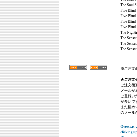
The Soul St
Five Blind
Five Blind
Five Blind
Five Blind
The Nighti
The Sensat
The Sensat
The Sensat
※ご注文
★ご注文
ご注文後
メールが
ご登録い
が多いで
また極めてまれ
のメール
Overseas vi
clicking u