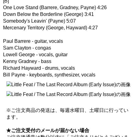
[B]
One Love Stand (Barrere, Gradney, Payne) 4:26
Down Below the Borderline (George) 3:41
Somebody's Leavin' (Payne) 5:07
Mercenary Territory (George, Hayward) 4:27
Paul Barrere - guitar, vocals
Sam Clayton - congas
Lowell George - vocals, guitar
Kenny Gradney - bass
Richard Hayward - drums, vocals
Bill Payne - keyboards, synthesizer, vocals
※ご注文商品の発送は、毎週水曜日、土曜日に行ってい
ます。
★ご注文受付のメールが届かない場合