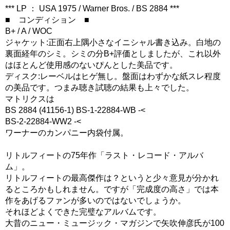
*** LP ： USA 1975 / Warner Bros. / BS 2884 ***
■ コンディション ■
B+ / A / WOC
ジャケット:正面右上隅小さなイニシャル書き込み。白地の
裏面経年のシミ。シミの分B+評価としましたが、これ以外
はほとんど使用感のないぴんとした美品です。
ディスク:レーベルはヒゲ無し。盤面はわずかな紙スレ程度
の美品です。つまみ聴き試聴の結果も上々でした。
マトリクスは
BS 2884 (41156-1) BS-1-22884-WB -<
BS-2-22884-WW2 -<
ワーナーのカンパニー内袋付属。
リトルフィートの75年作「ラスト・レコード・アルバ
ム」。
リトルフィートの最高傑作は？というと少々意見が分かれ
るところかもしれません。ですが「完成度の高さ」では本
作をあげるファンが多いのではないでしょうか。
それほどよくできた完璧なアルバムです。
大昔のニュー・ミュージック・マガジンで矢吹伸彦氏が100