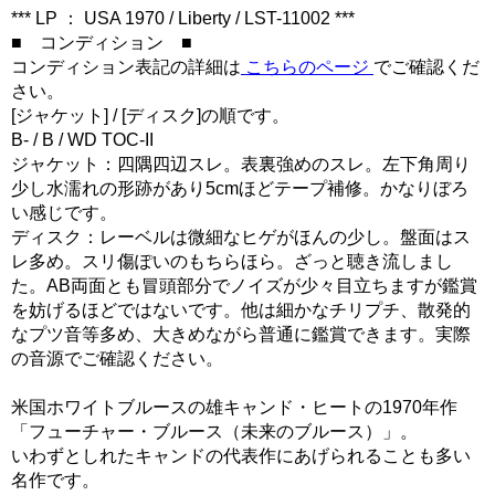
*** LP ： USA 1970 / Liberty / LST-11002 ***
■ コンディション ■
コンディション表記の詳細は
こちらのページ
でご確認くだ
さい。
[ジャケット] / [ディスク]の順です。
B- / B / WD TOC-II
ジャケット：四隅四辺スレ。表裏強めのスレ。左下角周り
少し水濡れの形跡があり5cmほどテープ補修。かなりぼろ
い感じです。
ディスク：レーベルは微細なヒゲがほんの少し。盤面はス
レ多め。スリ傷ぽいのもちらほら。ざっと聴き流しまし
た。AB両面とも冒頭部分でノイズが少々目立ちますが鑑賞
を妨げるほどではないです。他は細かなチリプチ、散発的
なプツ音等多め、大きめながら普通に鑑賞できます。実際
の音源でご確認ください。
米国ホワイトブルースの雄キャンド・ヒートの1970年作
「フューチャー・ブルース（未来のブルース）」。
いわずとしれたキャンドの代表作にあげられることも多い
名作です。