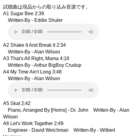
試聴曲は現品からの取り込み音源です。
A1 Sugar Bee 2:39
Written-By - Eddie Shuler
A2 Shake It And Break It 2:34
Written-By - Alan Wilson
A3 That's All Right, Mama 4:18
Written-By - Arthur BigBoy Crudup
A4 My Time Ain't Long 3:48
Written-By - Alan Wilson
A5 Skat 2:42
Piano, Arranged By [Horns] - Dr. John Written-By - Alan
Wilson
A6 Let's Work Together 2:49
Engineer - David Weichman Written-By - Wilbert