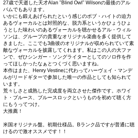
27歳で夭逝した天才Alan "Blind Owl" Wilsonの最後のアル
バムでもあります。
いかにも鍛えあげられたという感じのボブ・ハイトの迫力
あるヴォーカルとは対照的な、脱力系というかひょうひょ
うとした味わいのあるヴォーカルを聴かせるアル・ウィル
ソンは、グループの貴重なオリジナル楽曲を多く提供して
きました。ここでも3曲彼のオリジナルが収められていて素
敵なヴォーカルを披露してくれます。私はこの人の大ファ
ンで、ぜひシンガー・ソングライターとしてのソロ作を作
ってほしかったなぁとつくづく思いますね。
本作はまた、Henry Vestineに代わってハーヴェイ・マンデ
ルがリードギターで参加した唯一の作品としても知られて
います。
荒々しさと成熟した完成度を両立させた傑作です。ホワイ
ト・ブルース、ブルースロックというものを初めて聴く方
にもうってつけ。
大推薦！
米国オリジナル盤。初期仕様品。Bランク品ですが普通に聴
けるので激オススメです！！