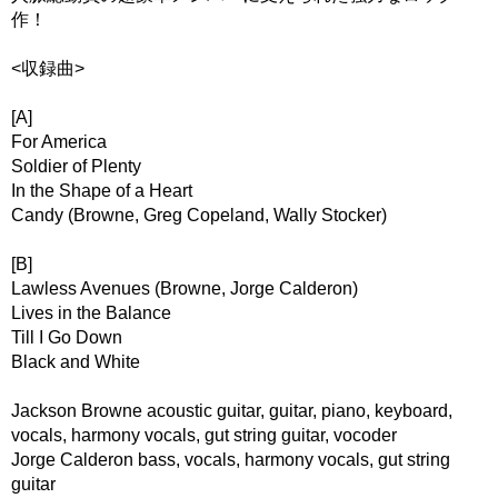
作！
<収録曲>
[A]
For America
Soldier of Plenty
In the Shape of a Heart
Candy (Browne, Greg Copeland, Wally Stocker)
[B]
Lawless Avenues (Browne, Jorge Calderon)
Lives in the Balance
Till I Go Down
Black and White
Jackson Browne acoustic guitar, guitar, piano, keyboard,
vocals, harmony vocals, gut string guitar, vocoder
Jorge Calderon bass, vocals, harmony vocals, gut string
guitar