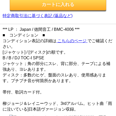
特定商取引法に基づく表記 (返品など)
*** LP ： Japan / 徳間音工 / BMC-4006 ***
■ コンディション ■
コンディション表記の詳細は
こちらのページ
でご確認くだ
さい。
[ジャケット] / [ディスク]の順です。
B / B / DJ TOC-I SPSE
ジャケット；角の部分にスレ、背に部分、テープによる補
強あり、ヨレあります。
ディスク：多数のヒゲ、盤面のスレあり、使用感ありま
す。プチプチ音が何箇所かあります。
帯付、歌詞カード付。
柳ジョージ＆レイニーウッド、3rdアルバム。ヒット曲「雨
に泣いている]日本語ヴァージョン収録。