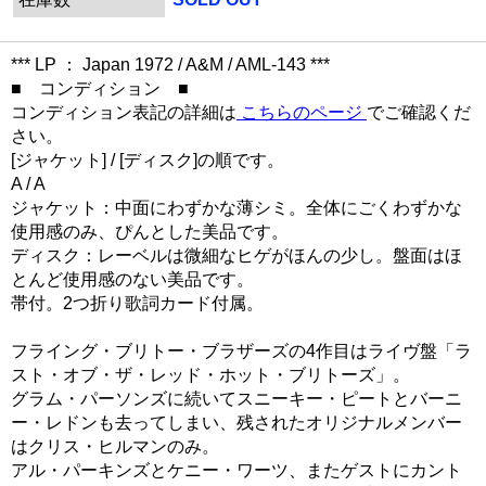
*** LP ： Japan 1972 / A&M / AML-143 ***
■ コンディション ■
コンディション表記の詳細は
こちらのページ
でご確認くだ
さい。
[ジャケット] / [ディスク]の順です。
A / A
ジャケット：中面にわずかな薄シミ。全体にごくわずかな
使用感のみ、ぴんとした美品です。
ディスク：レーベルは微細なヒゲがほんの少し。盤面はほ
とんど使用感のない美品です。
帯付。2つ折り歌詞カード付属。
フライング・ブリトー・ブラザーズの4作目はライヴ盤「ラ
スト・オブ・ザ・レッド・ホット・ブリトーズ」。
グラム・パーソンズに続いてスニーキー・ピートとバーニ
ー・レドンも去ってしまい、残されたオリジナルメンバー
はクリス・ヒルマンのみ。
アル・パーキンズとケニー・ワーツ、またゲストにカント