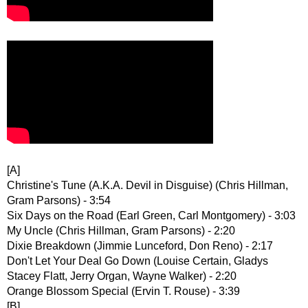
[A]
Christine's Tune (A.K.A. Devil in Disguise) (Chris Hillman,
Gram Parsons) - 3:54
Six Days on the Road (Earl Green, Carl Montgomery) - 3:03
My Uncle (Chris Hillman, Gram Parsons) - 2:20
Dixie Breakdown (Jimmie Lunceford, Don Reno) - 2:17
Don't Let Your Deal Go Down (Louise Certain, Gladys
Stacey Flatt, Jerry Organ, Wayne Walker) - 2:20
Orange Blossom Special (Ervin T. Rouse) - 3:39
[B]