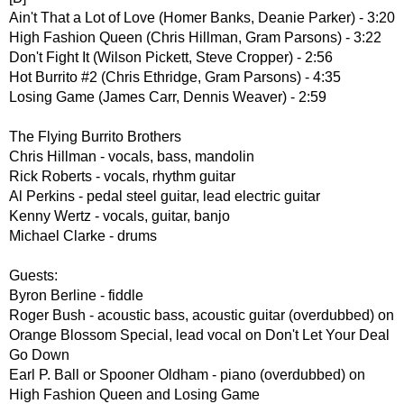
Ain't That a Lot of Love (Homer Banks, Deanie Parker) - 3:20
High Fashion Queen (Chris Hillman, Gram Parsons) - 3:22
Don't Fight It (Wilson Pickett, Steve Cropper) - 2:56
Hot Burrito #2 (Chris Ethridge, Gram Parsons) - 4:35
Losing Game (James Carr, Dennis Weaver) - 2:59
The Flying Burrito Brothers
Chris Hillman - vocals, bass, mandolin
Rick Roberts - vocals, rhythm guitar
Al Perkins - pedal steel guitar, lead electric guitar
Kenny Wertz - vocals, guitar, banjo
Michael Clarke - drums
Guests:
Byron Berline - fiddle
Roger Bush - acoustic bass, acoustic guitar (overdubbed) on
Orange Blossom Special, lead vocal on Don't Let Your Deal
Go Down
Earl P. Ball or Spooner Oldham - piano (overdubbed) on
High Fashion Queen and Losing Game