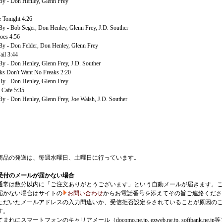
y - Don Henley, Glenn Frey
e Tonight 4:26
 - Bob Seger, Don Henley, Glenn Frey, J.D. Souther
oes 4:56
 - Don Felder, Don Henley, Glenn Frey
ail 3:44
 - Don Henley, Glenn Frey, J.D. Souther
ks Don't Want No Freaks 2:20
y - Don Henley, Glenn Frey
 Cafe 5:35
 - Don Henley, Glenn Frey, Joe Walsh, J.D. Souther
商品の発送は、毎週水曜日、土曜日に行っています。
受付のメールが届かない場合
通常は数分以内に「ご注文ありがとうございます」という自動メールが届きます。
届かない場合はサイトの
お問い合わせ
からお電話番号を添えてその旨ご連絡くださ
ただいたメールアドレスの入力間違いか、受信拒否設定をされていることが原因の
す。
にスマートフォンのキャリアメール（docomo.ne.jp, ezweb.ne.jp, softbank.ne.jp