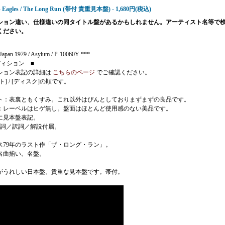
 - Eagles / The Long Run (帯付 貴重見本盤) - 1,680円(税込)
ション違い、仕様違いの同タイトル盤があるかもしれません。アーティスト名等で
ください。
apan 1979 / Asylum / P-10060Y ***
ディション ■
ション表記の詳細は
こちらのページ
でご確認ください。
ト] / [ディスク]の順です。
ト：表裏ともくすみ。これ以外はぴんとしておりまずまずの良品です。
：レーベルはヒゲ無し。盤面はほとんど使用感のない美品です。
に見本盤表記。
歌詞／訳詞／解説付属。
ス79年のラスト作「ザ・ロング・ラン」。
名曲揃い。名盤。
がうれしい日本盤。貴重な見本盤です。帯付。