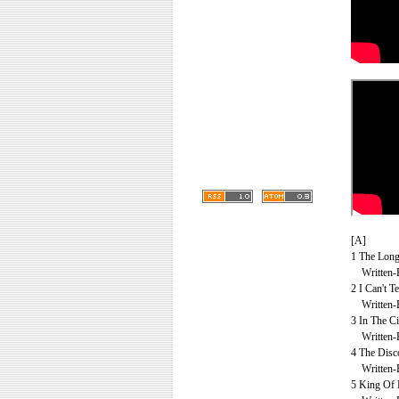
[A]
1 The Long
Written-B
2 I Can't T
Written-B
3 In The Ci
Written-By
4 The Disco
Written-By
5 King Of 