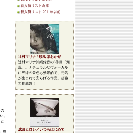
新入荷リスト倉庫
新入荷リスト 2011年以前
辻村マリナ / 頬風 ほおかぜ
辻村マリナ沖縄録音の3作目「頬
風」。ナチュラルなヴォーカル
に三線の音色も効果的で、元気
が生まれて安らげる作品。超強
力推薦盤！
この
い。
こと
成田ヒロシ／いつもはじめて
等）宛