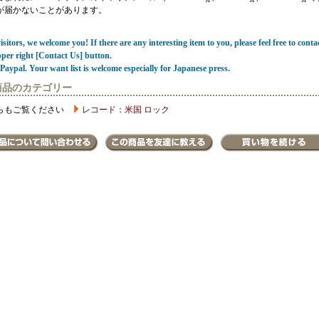
が届かないことがあります。
sitors, we welcome you! If there are any interesting item to you, please feel free to conta
pper right [Contact Us] button.
Paypal. Your want list is welcome especially for Japanese press.
商品のカテゴリー
らもご覧ください
レコード：米国 ロック