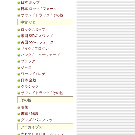
日本 ポップ
日本 ロック / フォーク
サウンドトラック / その他
中古 ＣＤ
ロック / ポップ
米国 SSW/ スワンプ
英国 SSW / フォーク
サイケ / プログレ
パンク / ニューウェーブ
ブラック
ジャズ
ワールド / レゲエ
日本 全般
クラシック
サウンドトラック / その他
その他
映像
書籍 / 雑誌
グッズ / パンフレット
アーカイブス
売れてしまいました・・・