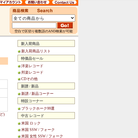
空白で区切り複数語のAND検索が可能
新入荷商品
新入荷商品リスト
特価品セール
洋楽レコード
邦楽レコード
CDその他
新譜 / 新品
新譜 / 新品コーナー
特設コーナー
ブラックホーク99選
ど)
中古 レコード
米国 ロック
米国 SSW / フォーク
米国 女性 SSW / フォーク