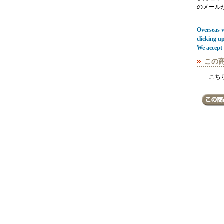
のメール
Overseas vi
clicking u
We accept 
この
こち