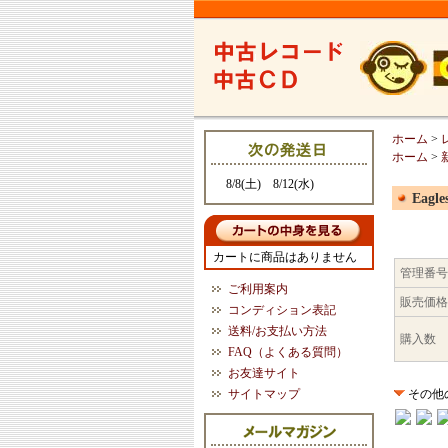
ホーム
>
ホーム
>
8/8(土) 8/12(水)
Eagl
カートに商品はありません
管理番号
ご利用案内
販売価格
コンディション表記
送料/お支払い方法
購入数
FAQ（よくある質問）
お友達サイト
サイトマップ
その他