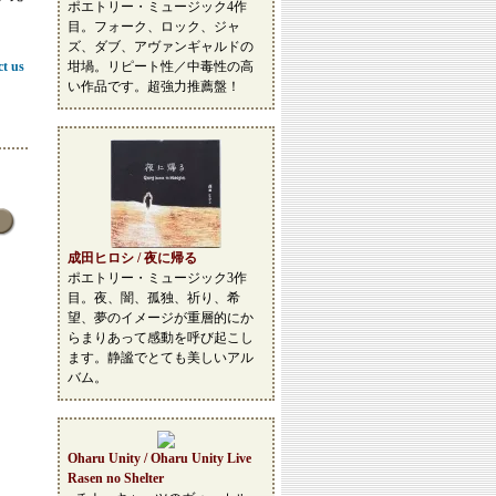
ポエトリー・ミュージック4作
目。フォーク、ロック、ジャ
ズ、ダブ、アヴァンギャルドの
ct us
坩堝。リピート性／中毒性の高
い作品です。超強力推薦盤！
成田ヒロシ / 夜に帰る
ポエトリー・ミュージック3作
目。夜、闇、孤独、祈り、希
望、夢のイメージが重層的にか
らまりあって感動を呼び起こし
ます。静謐でとても美しいアル
バム。
Oharu Unity / Oharu Unity Live
Rasen no Shelter