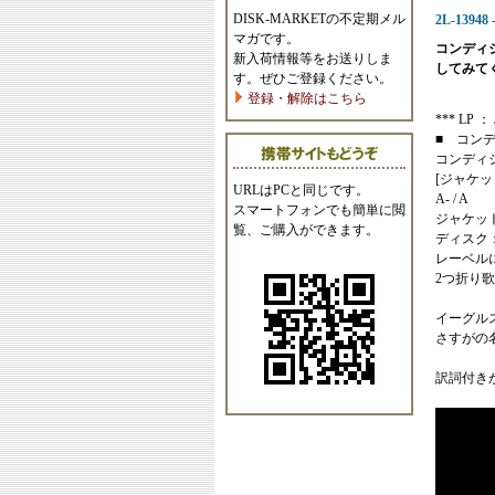
DISK-MARKETの不定期メル
2L-13948
マガです。
コンディ
新入荷情報等をお送りしま
してみて
す。ぜひご登録ください。
登録・解除はこちら
*** LP ： J
■ コン
コンディ
[ジャケッ
URLはPCと同じです。
A- / A
スマートフォンでも簡単に閲
ジャケッ
覧、ご購入ができます。
ディスク
レーベル
2つ折り
イーグル
さすがの
訳詞付き