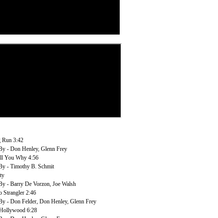
 Run 3:42
y - Don Henley, Glenn Frey
ell You Why 4:56
y - Timothy B. Schmit
ty
 - Barry De Vorzon, Joe Walsh
 Strangler 2:46
 - Don Felder, Don Henley, Glenn Frey
Hollywood 6:28