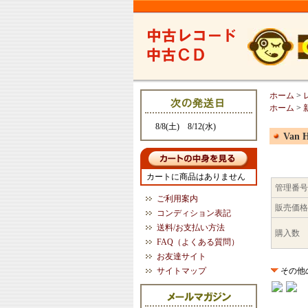
ホーム
>
ホーム
>
8/8(土) 8/12(水)
Van H
カートに商品はありません
管理番号
ご利用案内
販売価格
コンディション表記
送料/お支払い方法
購入数
FAQ（よくある質問）
お友達サイト
サイトマップ
その他