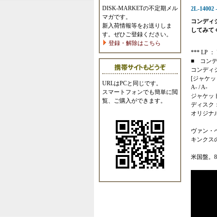
DISK-MARKETの不定期メル
2L-14002 
マガです。
コンディ
新入荷情報等をお送りしま
してみて
す。ぜひご登録ください。
登録・解除はこちら
*** LP ： 
■ コン
コンディ
[ジャケッ
URLはPCと同じです。
A- / A-
スマートフォンでも簡単に閲
ジャケッ
覧、ご購入ができます。
ディスク
オリジナ
ヴァン・
キンクス
米国盤。