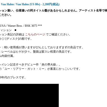
- Van Halen / Van Halen (US 80s) - 2,280円(税込)
ション違い、仕様違いの同タイトル盤があるかもしれません。アーティスト名等で
ください。
USA / Warner Bros. / BSK 3075 ***
ディション ■
ション表記の詳細は
こちらのページ
でご確認ください。
ト] / [ディスク]の順です。
ト：軽い使用感が漂いますがぴんとしておりまずまずの良品です。
：レーベルはヒゲが少々。盤面は髪スレ程度の美品です。
ル内袋付属。
ヘイレン記念すべきデビュー作「炎の導火線」。
の「ユー・リアリー・ガット・ミー」が素直にかっこいいです。
80年代のプレスです。