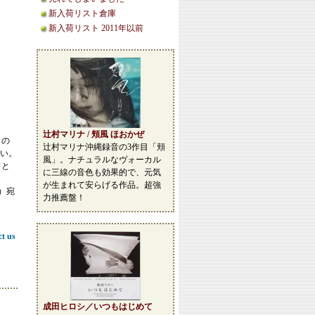
新入荷リスト倉庫
新入荷リスト 2011年以前
辻村マリナ / 頬風 ほおかぜ
この
辻村マリナ沖縄録音の3作目「頬
い。
風」。ナチュラルなヴォーカル
こと
に三線の音色も効果的で、元気
が生まれて安らげる作品。超強
等）宛
力推薦盤！
ct us
成田ヒロシ／いつもはじめて