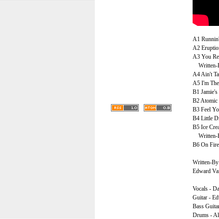
A1 Runni
A2 Erupt
A3 You 
Written-B
A4 Ain't 
A5 I'm 
B1 Jamie
B2 Atom
B3 Feel 
B4 Littl
B5 Ice 
Written-B
B6 On Fi
Written-By 
Edward Van
Vocals - D
Guitar - E
Bass Guita
Drums - Al