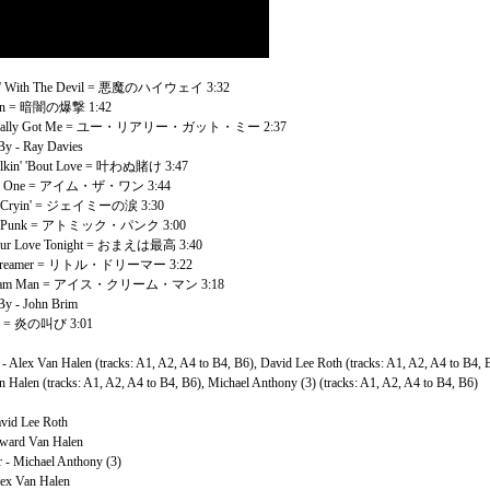
n' With The Devil = 悪魔のハイウェイ 3:32
ion = 暗闇の爆撃 1:42
Really Got Me = ユー・リアリー・ガット・ミー 2:37
y - Ray Davies
Talkin' 'Bout Love = 叶わぬ賭け 3:47
The One = アイム・ザ・ワン 3:44
's Cryin' = ジェイミーの涙 3:30
ic Punk = アトミック・パンク 3:00
Your Love Tonight = おまえは最高 3:40
e Dreamer = リトル・ドリーマー 3:22
Cream Man = アイス・クリーム・マン 3:18
y - John Brim
re = 炎の叫び 3:01
- Alex Van Halen (tracks: A1, A2, A4 to B4, B6), David Lee Roth (tracks: A1, A2, A4 to B4, 
 Halen (tracks: A1, A2, A4 to B4, B6), Michael Anthony (3) (tracks: A1, A2, A4 to B4, B6)
avid Lee Roth
dward Van Halen
r - Michael Anthony (3)
ex Van Halen