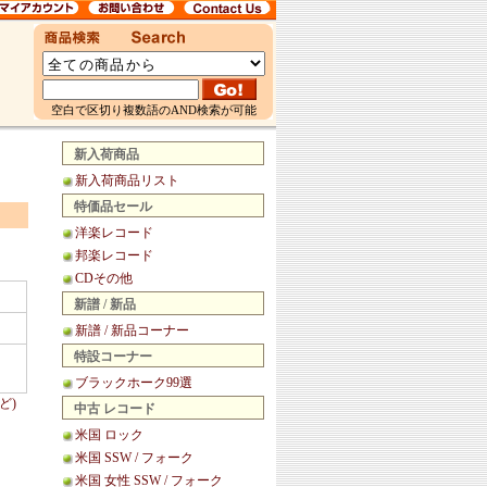
空白で区切り複数語のAND検索が可能
新入荷商品
新入荷商品リスト
特価品セール
洋楽レコード
邦楽レコード
CDその他
新譜 / 新品
新譜 / 新品コーナー
特設コーナー
ブラックホーク99選
ど)
中古 レコード
米国 ロック
米国 SSW / フォーク
米国 女性 SSW / フォーク