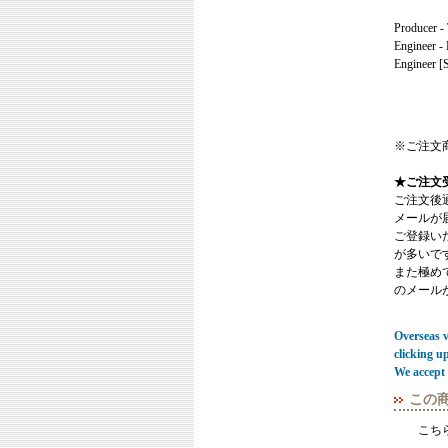
Producer -
Engineer -
Engineer [
※ご注文
★ご注文
ご注文後
メールが
ご登録い
が多いで
また極めてまれ
のメール
Overseas vi
clicking u
We accept 
この
こち