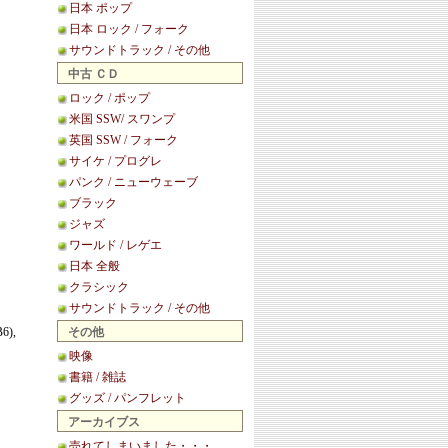
日本 ポップ
日本 ロック / フォーク
サウンドトラック / その他
中古 ＣＤ
ロック / ポップ
米国 SSW/ スワンプ
英国 SSW / フォーク
サイケ / プログレ
パンク / ニューウェーブ
ブラック
ジャズ
ワールド / レゲエ
日本 全般
クラシック
サウンドトラック / その他
B6),
その他
映像
書籍 / 雑誌
グッズ / パンフレット
アーカイブス
売れてしまいました・・・