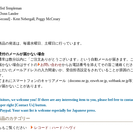
 Ted Templeman
 Donn Landee
Second] - Kent Nebergall, Peggy McCreary
商品の発送は、毎週水曜日、土曜日に行っています。
受付のメールが届かない場合
通常は数分以内に「ご注文ありがとうございます」という自動メールが届きます。
届かない場合はサイトの
お問い合わせ
からお電話番号を添えてその旨ご連絡くださ
ただいたメールアドレスの入力間違いか、受信拒否設定をされていることが原因の
す。
にスマートフォンのキャリアメール（docomo.ne.jp, ezweb.ne.jp, softbank.ne.jp
が届かないことがあります。
sitors, we welcome you! If there are any interesting item to you, please feel free to conta
pper right [Contact Us] button.
Paypal. Your want list is welcome especially for Japanese press.
商品のカテゴリー
らもご覧ください
レコード：ハード / ヘヴィ