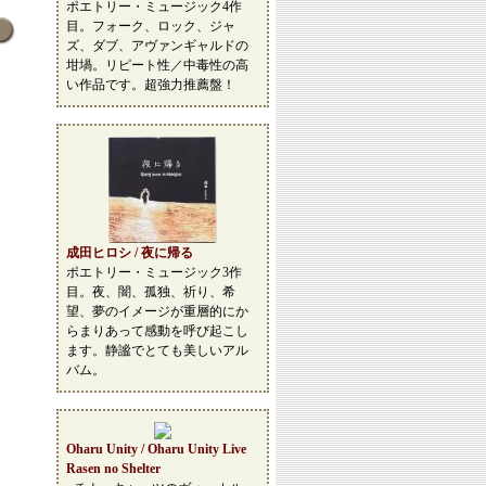
ポエトリー・ミュージック4作
目。フォーク、ロック、ジャ
ズ、ダブ、アヴァンギャルドの
坩堝。リピート性／中毒性の高
い作品です。超強力推薦盤！
成田ヒロシ / 夜に帰る
ポエトリー・ミュージック3作
目。夜、闇、孤独、祈り、希
望、夢のイメージが重層的にか
らまりあって感動を呼び起こし
ます。静謐でとても美しいアル
バム。
Oharu Unity / Oharu Unity Live
Rasen no Shelter