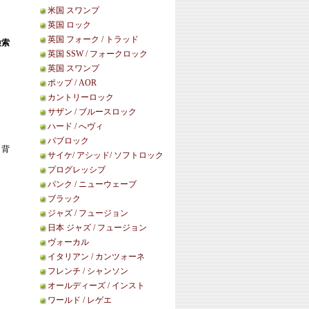
米国 スワンプ
英国 ロック
英国 フォーク / トラッド
検索
英国 SSW / フォークロック
英国 スワンプ
ポップ / AOR
カントリーロック
サザン / ブルースロック
ハード / へヴィ
パブロック
。背
サイケ/ アシッド/ ソフトロック
プログレッシブ
パンク / ニューウェーブ
ブラック
ジャズ / フュージョン
日本 ジャズ / フュージョン
ヴォーカル
イタリアン / カンツォーネ
フレンチ / シャンソン
オールディーズ / インスト
ワールド / レゲエ