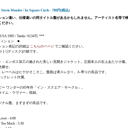
- Stevie Wonder / In Square Circle - 780円(税込)
ション違い、仕様違いの同タイトル盤があるかもしれません。アーティスト名等で
ください。
USA 1985 / Tamla / 6134TL ***
ディション ■
ション表記の詳細は
こちらのページ
でご確認ください。
ト] / [ディスク]の順です。
ト：エンボス加工の施された美しい見開きジャケット。正面本人の右上あたり小傷
色褪せ。
：レーベルはヒゲがそこそこ。盤面は薄スレ少々。A-寄りの良品です。
ブックレット付属。
ビー ワンダーの85年作「イン・スクエア・サークル」。
タイム・ラヴァー」収録。
ジナル盤。まずまずの良品です。
over - 4:09
 Too Much - 5:30