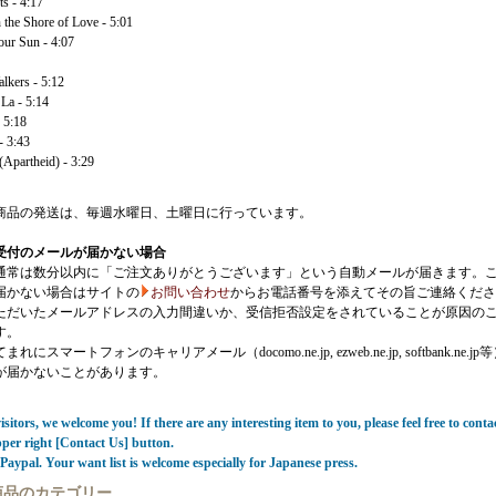
s - 4:17
 the Shore of Love - 5:01
our Sun - 4:07
alkers - 5:12
La - 5:14
 5:18
- 3:43
(Apartheid) - 3:29
商品の発送は、毎週水曜日、土曜日に行っています。
受付のメールが届かない場合
通常は数分以内に「ご注文ありがとうございます」という自動メールが届きます。
届かない場合はサイトの
お問い合わせ
からお電話番号を添えてその旨ご連絡くださ
ただいたメールアドレスの入力間違いか、受信拒否設定をされていることが原因の
す。
にスマートフォンのキャリアメール（docomo.ne.jp, ezweb.ne.jp, softbank.ne.jp
が届かないことがあります。
sitors, we welcome you! If there are any interesting item to you, please feel free to conta
pper right [Contact Us] button.
Paypal. Your want list is welcome especially for Japanese press.
商品のカテゴリー