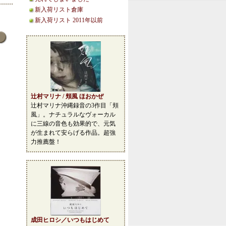
新入荷リスト倉庫
新入荷リスト 2011年以前
辻村マリナ / 頬風 ほおかぜ
辻村マリナ沖縄録音の3作目「頬
風」。ナチュラルなヴォーカル
に三線の音色も効果的で、元気
が生まれて安らげる作品。超強
力推薦盤！
成田ヒロシ／いつもはじめて