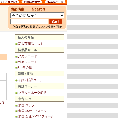
空白で区切り複数語のAND検索が可能
新入荷商品
新入荷商品リスト
特価品セール
洋楽レコード
邦楽レコード
CDその他
新譜 / 新品
新譜 / 新品コーナー
特設コーナー
ブラックホーク99選
中古 レコード
ど)
米国 ロック
米国 SSW / フォーク
米国 女性 SSW / フォーク