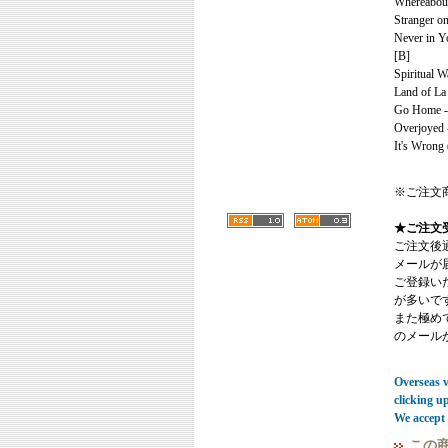
Whereabout
Stranger on
Never in Y
[B]
Spiritual W
Land of La 
Go Home -
Overjoyed 
It's Wrong 
※ご注文
★ご注文
ご注文後
メールが
ご登録い
が多いで
また極めてまれ
のメール
Overseas vi
clicking u
We accept 
この