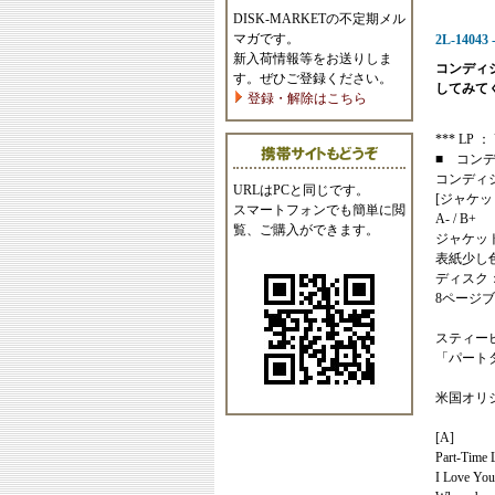
DISK-MARKETの不定期メル
マガです。
2L-14043 
新入荷情報等をお送りしま
コンディ
す。ぜひご登録ください。
してみて
登録・解除はこちら
*** LP ： 
■ コン
コンディ
URLはPCと同じです。
[ジャケッ
スマートフォンでも簡単に閲
A- / B+
覧、ご購入ができます。
ジャケッ
表紙少し
ディスク
8ページ
スティー
「パート
米国オリ
[A]
Part-Time L
I Love You