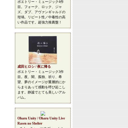
ポエトリー・ミュージック4作
目。フォーク、ロック、ジャ
ズ、ダブ、アヴァンギャルドの
坩堝。リピート性／中毒性の高
い作品です。超強力推薦盤！
成田ヒロシ / 夜に帰る
ポエトリー・ミュージック3作
目。夜、闇、孤独、祈り、希
望、夢のイメージが重層的にか
らまりあって感動を呼び起こし
ます。静謐でとても美しいアル
バム。
Oharu Unity / Oharu Unity Live
Rasen no Shelter