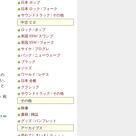
日本 ポップ
日本 ロック / フォーク
サウンドトラック / その他
中古 ＣＤ
ロック / ポップ
米国 SSW/ スワンプ
英国 SSW / フォーク
サイケ / プログレ
パンク / ニューウェーブ
ブラック
ジャズ
ワールド / レゲエ
この
い。
日本 全般
こと
クラシック
サウンドトラック / その他
等）宛
その他
映像
書籍 / 雑誌
ct us
グッズ / パンフレット
アーカイブス
売れてしまいました・・・