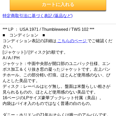
特定商取引法に基づく表記 (返品など)
*** LP ： USA 1971 / Thumbleweed / TWS 102 ***
■ コンディション ■
コンディション表記の詳細は
こちらのページ
でご確認くだ
さい。
[ジャケット] / [ディスク]の順です。
A / A / PH
ジャケット：中面中央部が開口部のユニパック仕様、エン
ボス加工＆くり抜き窓の凝ったジャケットです。左上パン
チホール、この部分軽い打痕。ほとんど使用感のない、ぴ
んとした美品です。
ディスク：レーベルはヒゲ無し。盤面は米盤らしい粗さが
見られるものの、ほとんど使用感のない美品です。
16ページのLPサイズ豪華ブックレット付属（美品）。
内袋はバイオ入のものではなく普通の白のもの。
ダニー・ホリエンの71年おそらくは唯一のアルバムです。