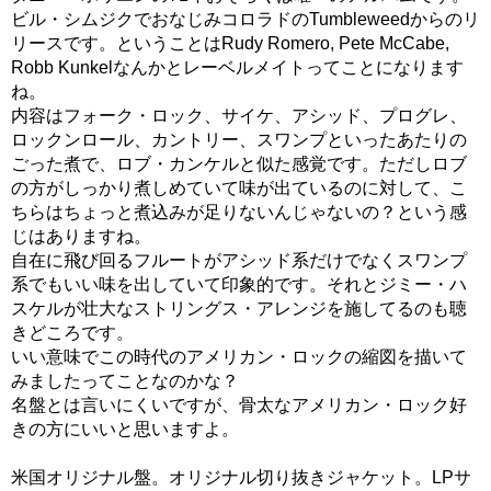
ビル・シムジクでおなじみコロラドのTumbleweedからのリ
リースです。ということはRudy Romero, Pete McCabe,
Robb Kunkelなんかとレーベルメイトってことになります
ね。
内容はフォーク・ロック、サイケ、アシッド、プログレ、
ロックンロール、カントリー、スワンプといったあたりの
ごった煮で、ロブ・カンケルと似た感覚です。ただしロブ
の方がしっかり煮しめていて味が出ているのに対して、こ
ちらはちょっと煮込みが足りないんじゃないの？という感
じはありますね。
自在に飛び回るフルートがアシッド系だけでなくスワンプ
系でもいい味を出していて印象的です。それとジミー・ハ
スケルが壮大なストリングス・アレンジを施してるのも聴
きどころです。
いい意味でこの時代のアメリカン・ロックの縮図を描いて
みましたってことなのかな？
名盤とは言いにくいですが、骨太なアメリカン・ロック好
きの方にいいと思いますよ。
米国オリジナル盤。オリジナル切り抜きジャケット。LPサ