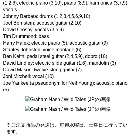
(1,2,6), electric piano (3,10), piano (8,9), harmonica (3,7,9),
vocals
Johnny Barbata: drums (1,2,3,4,5,6,9,10)
Joel Bernstein: acoustic guitar (2,10)
David Crosby: vocals (3,5,9)
Tim Drummond: bass
Harry Halex: electric piano (5), acoustic guitar (9)
Stanley Johnston: voice montage (6)
Ben Keith: pedal steel guitar (2,4,5,9), dobro (10)
David Lindley: electric slide guitar (1,6), mandolin (3)
David Mason: twelve-string guitar (7)
Joni Mitchell: vocal (10)
Joe Yankee (a pseudonym for Neil Young): acoustic piano
(5)
※ご注文商品の発送は、毎週水曜日、土曜日に行ってい
ます。