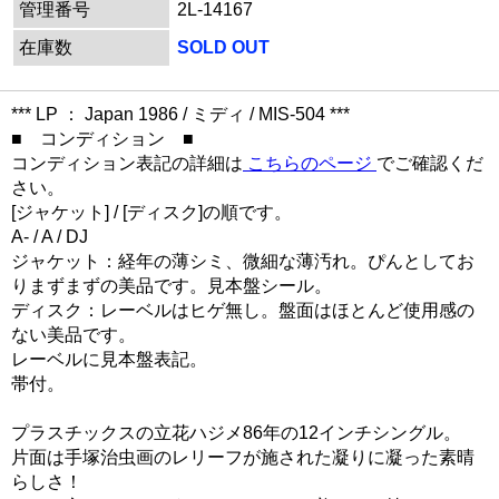
管理番号
2L-14167
在庫数
SOLD OUT
*** LP ： Japan 1986 / ミディ / MIS-504 ***
■ コンディション ■
コンディション表記の詳細は
こちらのページ
でご確認くだ
さい。
[ジャケット] / [ディスク]の順です。
A- / A / DJ
ジャケット：経年の薄シミ、微細な薄汚れ。ぴんとしてお
りまずまずの美品です。見本盤シール。
ディスク：レーベルはヒゲ無し。盤面はほとんど使用感の
ない美品です。
レーベルに見本盤表記。
帯付。
プラスチックスの立花ハジメ86年の12インチシングル。
片面は手塚治虫画のレリーフが施された凝りに凝った素晴
らしさ！