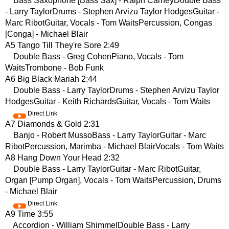
Bass Saxophone [Bass Sax] - Ralph CarneyDouble Bass
- Larry TaylorDrums - Stephen Arvizu Taylor HodgesGuitar -
Marc RibotGuitar, Vocals - Tom WaitsPercussion, Congas
[Conga] - Michael Blair
A5 Tango Till They're Sore 2:49
Double Bass - Greg CohenPiano, Vocals - Tom
WaitsTrombone - Bob Funk
A6 Big Black Mariah 2:44
Double Bass - Larry TaylorDrums - Stephen Arvizu Taylor
HodgesGuitar - Keith RichardsGuitar, Vocals - Tom Waits
Direct Link
A7 Diamonds & Gold 2:31
Banjo - Robert MussoBass - Larry TaylorGuitar - Marc
RibotPercussion, Marimba - Michael BlairVocals - Tom Waits
A8 Hang Down Your Head 2:32
Double Bass - Larry TaylorGuitar - Marc RibotGuitar,
Organ [Pump Organ], Vocals - Tom WaitsPercussion, Drums
- Michael Blair
Direct Link
A9 Time 3:55
Accordion - William ShimmelDouble Bass - Larry