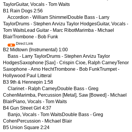
TaylorGuitar, Vocals - Tom Waits
B1 Rain Dogs 2:56
Accordion - William ShimmelDouble Bass - Larry
TaylorDrums - Stephen Arvizu Taylor HodgesGuitar, Vocals -
Tom WaitsLead Guitar - Marc RibotMarimba - Michael
BlairTrombone - Bob Funk
Direct Link
B2 Midtown (Instrumental) 1:00
Bass - Larry TaylorDrums - Stephen Arvizu Taylor
HodgesSaxophone [Sax] - Crispin Cioe, Ralph CarneyTenor
Saxophone - Arno HechtTrombone - Bob FunkTrumpet -
Hollywood Paul Litteral
B3 9th & Hennepin 1:58
Clarinet - Ralph CarneyDouble Bass - Greg
CohenMarimba, Percussion [Metal], Saw [Bowed] - Michael
BlairPiano, Vocals - Tom Waits
B4 Gun Street Girl 4:37
Banjo, Vocals - Tom WaitsDouble Bass - Greg
CohenPercussion - Michael Blair
B5 Union Square 2:24