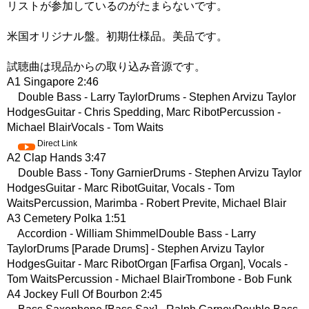
リストが参加しているのがたまらないです。
米国オリジナル盤。初期仕様品。美品です。
試聴曲は現品からの取り込み音源です。
A1 Singapore 2:46
Double Bass - Larry TaylorDrums - Stephen Arvizu Taylor
HodgesGuitar - Chris Spedding, Marc RibotPercussion -
Michael BlairVocals - Tom Waits
Direct Link
A2 Clap Hands 3:47
Double Bass - Tony GarnierDrums - Stephen Arvizu Taylor
HodgesGuitar - Marc RibotGuitar, Vocals - Tom
WaitsPercussion, Marimba - Robert Previte, Michael Blair
A3 Cemetery Polka 1:51
Accordion - William ShimmelDouble Bass - Larry
TaylorDrums [Parade Drums] - Stephen Arvizu Taylor
HodgesGuitar - Marc RibotOrgan [Farfisa Organ], Vocals -
Tom WaitsPercussion - Michael BlairTrombone - Bob Funk
A4 Jockey Full Of Bourbon 2:45