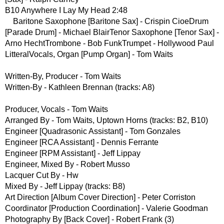
B10 Anywhere I Lay My Head 2:48
Baritone Saxophone [Baritone Sax] - Crispin CioeDrum
[Parade Drum] - Michael BlairTenor Saxophone [Tenor Sax] -
Arno HechtTrombone - Bob FunkTrumpet - Hollywood Paul
LitteralVocals, Organ [Pump Organ] - Tom Waits
Written-By, Producer - Tom Waits
Written-By - Kathleen Brennan (tracks: A8)
Producer, Vocals - Tom Waits
Arranged By - Tom Waits, Uptown Horns (tracks: B2, B10)
Engineer [Quadrasonic Assistant] - Tom Gonzales
Engineer [RCA Assistant] - Dennis Ferrante
Engineer [RPM Assistant] - Jeff Lippay
Engineer, Mixed By - Robert Musso
Lacquer Cut By - Hw
Mixed By - Jeff Lippay (tracks: B8)
Art Direction [Album Cover Direction] - Peter Corriston
Coordinator [Production Coordination] - Valerie Goodman
Photography By [Back Cover] - Robert Frank (3)