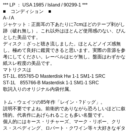
*** LP ： USA 1985 / Island / 90299-1 ***
■ コンディション ■
A- / A
ジャケット：正面耳の下あたりに7cmほどのテープ剥がし
跡（破れ無し）。これ以外はほとんど使用感のない、ぴん
とした美品です。
ディスク：ざっと聴き流しました。ほとんどノイズ感無
し。極めて良好に鑑賞できると思います。実際の音源を参
考にしてください。レーベルはヒゲ無し。盤面はわずかな
紙スレ程度の美品です。
マトリクスは
ST-1L. 855765-D Masterdisk Hw 1-1 SM1-1 SRC
ST-1L 855766-B Masterdisk 1-1 SM1-1 SRC
歌詞入りのオリジナル内袋付属。
トム・ウェイツの85年作「レイン・?ドッグ」。
説明不要ですよね。前衛的でありながら恐ろしいほどに叙
情的。代表作にあげられることも多い名盤です。
個人的にはキース・リチャーズ、マーク・リボー、クリ
ス・スペディング、ロバート・クワイン等々大好きなギタ