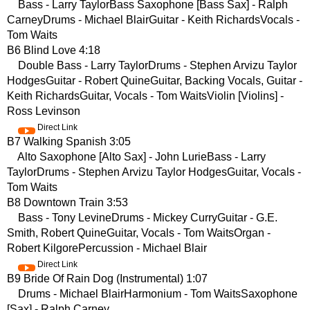
Bass - Larry TaylorBass Saxophone [Bass Sax] - Ralph
CarneyDrums - Michael BlairGuitar - Keith RichardsVocals -
Tom Waits
B6 Blind Love 4:18
Double Bass - Larry TaylorDrums - Stephen Arvizu Taylor
HodgesGuitar - Robert QuineGuitar, Backing Vocals, Guitar -
Keith RichardsGuitar, Vocals - Tom WaitsViolin [Violins] -
Ross Levinson
Direct Link
B7 Walking Spanish 3:05
Alto Saxophone [Alto Sax] - John LurieBass - Larry
TaylorDrums - Stephen Arvizu Taylor HodgesGuitar, Vocals -
Tom Waits
B8 Downtown Train 3:53
Bass - Tony LevineDrums - Mickey CurryGuitar - G.E.
Smith, Robert QuineGuitar, Vocals - Tom WaitsOrgan -
Robert KilgorePercussion - Michael Blair
Direct Link
B9 Bride Of Rain Dog (Instrumental) 1:07
Drums - Michael BlairHarmonium - Tom WaitsSaxophone
[Sax] - Ralph Carney