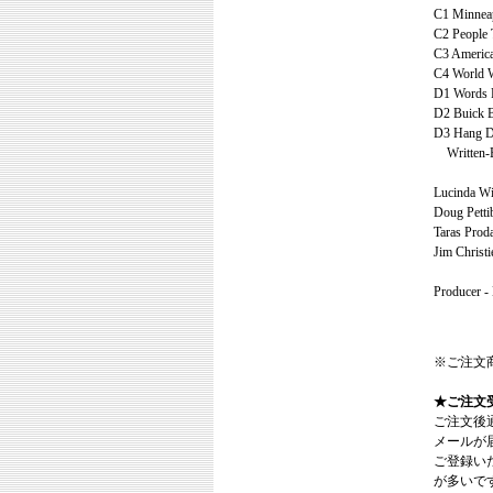
C1 Minneap
C2 People T
C3 Americ
C4 World W
D1 Words F
D2 Buick B
D3 Hang D
Written-By
Lucinda Wil
Doug Pettib
Taras Proda
Jim Christi
Producer -
※ご注文
★ご注文
ご注文後
メールが
ご登録い
が多いで