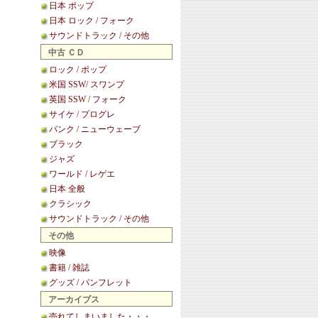
日本 ポップ
日本 ロック / フォーク
サウンドトラック / その他
中古 ＣＤ
ロック / ポップ
米国 SSW/ スワンプ
英国 SSW / フォーク
サイケ / プログレ
パンク / ニューウェーブ
ブラック
ジャズ
ワールド / レゲエ
日本 全般
クラシック
サウンドトラック / その他
その他
映像
書籍 / 雑誌
グッズ / パンフレット
アーカイブス
売れてしまいました・・・