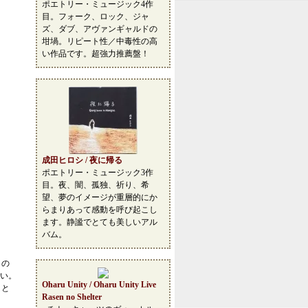
ポエトリー・ミュージック4作
目。フォーク、ロック、ジャ
ズ、ダブ、アヴァンギャルドの
坩堝。リピート性／中毒性の高
い作品です。超強力推薦盤！
成田ヒロシ / 夜に帰る
ポエトリー・ミュージック3作
目。夜、闇、孤独、祈り、希
望、夢のイメージが重層的にか
らまりあって感動を呼び起こし
ます。静謐でとても美しいアル
バム。
この
い。
Oharu Unity / Oharu Unity Live
こと
Rasen no Shelter