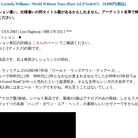
- Lucinda Williams / World Without Tears (Rare 2xLP Sealed!!) - 24,800円(税込)
ション違い、仕様違いの同タイトル盤があるかもしれません。アーティスト名等で
ください。
USA 2003 / Lost Highway / 088 170 355-1 ***
ディション ■
ション表記の詳細は
こちらのページ
でご確認ください。
ト] / [ディスク]の順です。
新品です。右上角部少しシュリンクの切れ。
・ウィリアムズの2003年7作目「ワールド・ウィズアウト・ティアーズ」。
ューで80年代に2作、90年代に2作となかなか恵まれませんでしたが98年の5作目"Car
 on a Gravel Road"がやっと売れたという超遅咲き。そんな女帝ルシンダの大名作です。
個人的には女ニール・ヤングですかね。何も言うことはないでしょう。
アナログ盤2枚組。シールド新品です。最後の2曲はアナログのみの収録。しかもラ
ウェイツの名曲「ハング・ダウン・ユア・ヘッド」の素晴らしいカヴァーですから