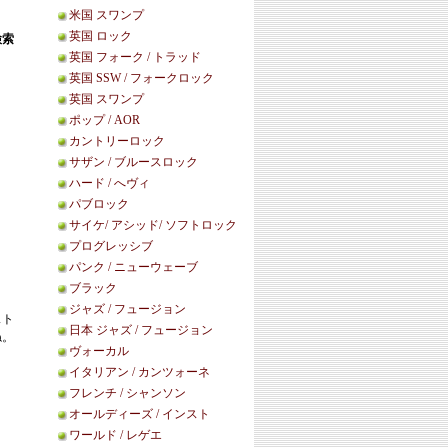
米国 スワンプ
英国 ロック
検索
英国 フォーク / トラッド
英国 SSW / フォークロック
英国 スワンプ
ポップ / AOR
カントリーロック
サザン / ブルースロック
ハード / へヴィ
パブロック
サイケ/ アシッド/ ソフトロック
プログレッシブ
パンク / ニューウェーブ
ブラック
ジャズ / フュージョン
スト
日本 ジャズ / フュージョン
ね。
ヴォーカル
イタリアン / カンツォーネ
フレンチ / シャンソン
オールディーズ / インスト
ワールド / レゲエ