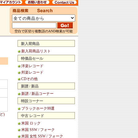
空白で区切り複数語のAND検索が可能
新入荷商品
新入荷商品リスト
特価品セール
洋楽レコード
邦楽レコード
CDその他
新譜 / 新品
新譜 / 新品コーナー
特設コーナー
ブラックホーク99選
ど)
中古 レコード
米国 ロック
米国 SSW / フォーク
米国 女性 SSW / フォーク