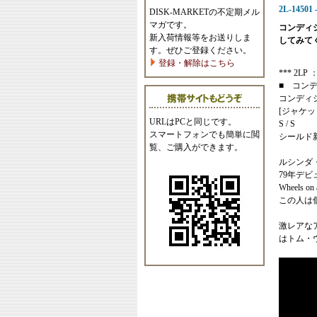
2L-14501 
DISK-MARKETの不定期メル
マガです。
コンディ
新入荷情報等をお送りしま
してみて
す。ぜひご登録ください。
登録・解除はこちら
*** 2LP ： 
■ コン
コンディ
[ジャケッ
URLはPCと同じです。
S / S
スマートフォンでも簡単に閲
シールド
覧、ご購入ができます。
ルシンダ
79年デビ
Wheels
この人は
激レアな
はトム・