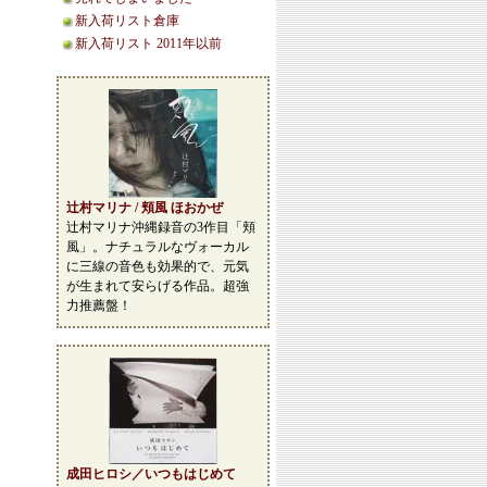
新入荷リスト倉庫
新入荷リスト 2011年以前
辻村マリナ / 頬風 ほおかぜ
辻村マリナ沖縄録音の3作目「頬
風」。ナチュラルなヴォーカル
に三線の音色も効果的で、元気
が生まれて安らげる作品。超強
力推薦盤！
成田ヒロシ／いつもはじめて