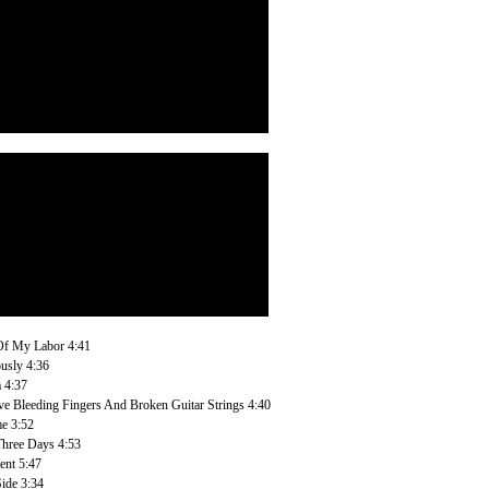
Of My Labor 4:41
usly 4:36
 4:37
ve Bleeding Fingers And Broken Guitar Strings 4:40
e 3:52
hree Days 4:53
nt 5:47
ide 3:34