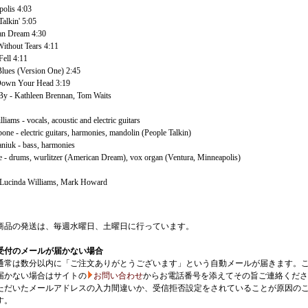
olis 4:03
alkin' 5:05
an Dream 4:30
ithout Tears 4:11
ell 4:11
lues (Version One) 2:45
own Your Head 3:19
 - Kathleen Brennan, Tom Waits
liams - vocals, acoustic and electric guitars
one - electric guitars, harmonies, mandolin (People Talkin)
niuk - bass, harmonies
e - drums, wurlitzer (American Dream), vox organ (Ventura, Minneapolis)
 Lucinda Williams, Mark Howard
商品の発送は、毎週水曜日、土曜日に行っています。
受付のメールが届かない場合
通常は数分以内に「ご注文ありがとうございます」という自動メールが届きます。
届かない場合はサイトの
お問い合わせ
からお電話番号を添えてその旨ご連絡くださ
ただいたメールアドレスの入力間違いか、受信拒否設定をされていることが原因の
す。