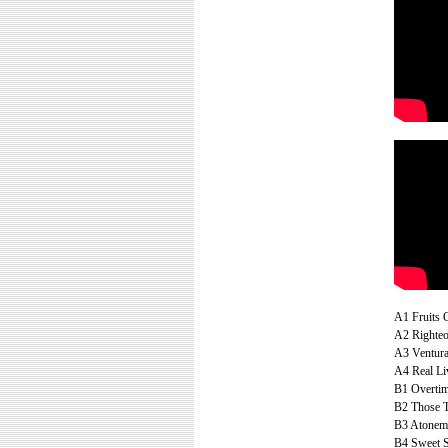
A1 Fruits 
A2 Righteo
A3 Ventura
A4 Real Li
B1 Overtim
B2 Those T
B3 Atoneme
B4 Sweet S