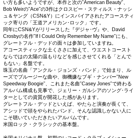
い方も多いようですが、本作と次の"American Beauty"、
Bob Weirの"Ace"の3作はクロスビー・スティルス・ナッシ
ュ＆ヤング（CSN&Y）にインスパイアされたアコースティ
ック寄りの「王道アメリカン･ロック」です。
同年にCSN&Yがリリースした『デジャ･ヴ』や、David
Crosbyの名作"If I Could Only Remember My Name"にも、
グレートフル・デッドの面々は参加していますね。
アコースティックな土くささに加えて、ウエストコースト
ならではの太陽の温もりなどを感じさせてくれる「とんで
もない」名盤です。
珠玉の名曲「アンクル・ジョンズ・バンド」で始まり、ル
ーズでブルージーな曲や、御機嫌なブギ・ナンバー"New
Speedway Boogie"、これまた名曲"Casey Jones"で終わる
アルバム構成も見事で、ジェリー・ガルシアのソング･ライ
ターとしての資質が開花した感があります。
グレートフル・デッドといえば、やたらと演奏が長くて、
アシッドで頭をやられたバンド、そんな認識しかない人に
こそ聴いていただきたいアルバムです。
米国ロック・クラシックの基本盤。
米国オリジナル盤。初期のレコード・クラブ・イシュー。