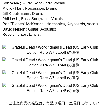
Bob Weie ; Guitar, Songwriter, Vocals
Mickey Hart ; Percussion, Drums
Bill Kreutzmann ; Drums
Phil Lesh ; Bass, Songwriter, Vocals
Ron "Pigpen" McKernan ; Harmonica, Keyboards, Vocals
David Nelson ; Guitar (Acoustic)
Robert Hunter ; Lyricist
※ご注文商品の発送は、毎週水曜日、土曜日に行ってい