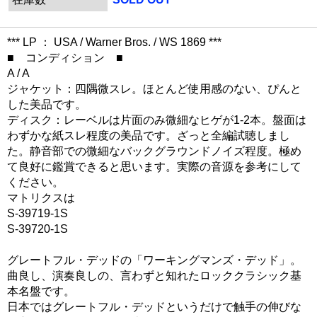
*** LP ： USA / Warner Bros. / WS 1869 ***
■ コンディション ■
A / A
ジャケット：四隅微スレ。ほとんど使用感のない、ぴんと
した美品です。
ディスク：レーベルは片面のみ微細なヒゲが1-2本。盤面は
わずかな紙スレ程度の美品です。ざっと全編試聴しまし
た。静音部での微細なバックグラウンドノイズ程度。極め
て良好に鑑賞できると思います。実際の音源を参考にして
ください。
マトリクスは
S-39719-1S
S-39720-1S
グレートフル・デッドの「ワーキングマンズ・デッド」。
曲良し、演奏良しの、言わずと知れたロッククラシック基
本名盤です。
日本ではグレートフル・デッドというだけで触手の伸びな