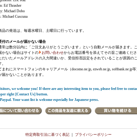
gements: Eric Kaz
on: Ed Thrasher
y: Michael Dobo
s: Michael Cuscuna
商品の発送は、毎週水曜日、土曜日に行っています。
受付のメールが届かない場合
通常は数分以内に「ご注文ありがとうございます」という自動メールが届きます。
届かない場合はサイトの
お問い合わせ
からお電話番号を添えてその旨ご連絡くださ
ただいたメールアドレスの入力間違いか、受信拒否設定をされていることが原因の
す。
にスマートフォンのキャリアメール（docomo.ne.jp, ezweb.ne.jp, softbank.ne.jp
が届かないことがあります。
sitors, we welcome you! If there are any interesting item to you, please feel free to conta
pper right [Contact Us] button.
Paypal. Your want list is welcome especially for Japanese press.
特定商取引法に基づく表記
｜
プライバシーポリシー