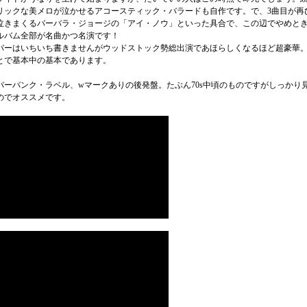
リックな美メロが泣かせるアコースティック・バラードも自作です。で、3曲目が再
泣きまくるバーバラ・ジョージの「アイ・ノウ」といった具合で、この辺でやめと
ルバム全部が名曲かつ名演です！
バーはいちいち書きませんがウッドストック勢総出演であほらしくなるほど超豪華
とで基本中の基本であります。
バーバンク・ラベル、wマークありの後発盤。たぶん70s中頃のものですがしっかり
のでオススメです。