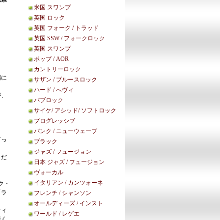
米国 スワンプ
英国 ロック
英国 フォーク / トラッド
英国 SSW / フォークロック
英国 スワンプ
ポップ / AOR
カントリーロック
端に
サザン / ブルースロック
ハード / へヴィ
が、
パブロック
サイケ/ アシッド/ ソフトロック
プログレッシブ
パンク / ニューウェーブ
言っ
ブラック
ジャズ / フュージョン
まだ
日本 ジャズ / フュージョン
ヴォーカル
イタリアン / カンツォーネ
ク・
「ラ
フレンチ / シャンソン
オールディーズ / インスト
ティ
ワールド / レゲエ
続く