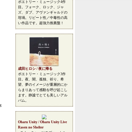
ポエトリー・ミュージック4作
目。フォーク、ロック、ジャ
ズ、ダブ、アヴァンギャルドの
坩堝。リピート性／中毒性の高
い作品です。超強力推薦盤！
成田ヒロシ / 夜に帰る
ポエトリー・ミュージック3作
目。夜、闇、孤独、祈り、希
望、夢のイメージが重層的にか
らまりあって感動を呼び起こし
ます。静謐でとても美しいアル
バム。
ng
Oharu Unity / Oharu Unity Live
Rasen no Shelter