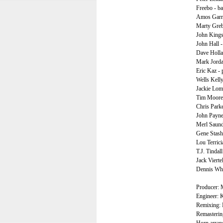
Freebo - ba
Amos Garret
Marty Greb
John Kingsl
John Hall -
Dave Holla
Mark Jordan
Eric Kaz - 
Wells Kelly
Jackie Lom
Tim Moore 
Chris Park
John Payne 
Merl Saund
Gene Stashu
Lou Terrici
T.J. Tindall 
Jack Viertel
Dennis Whi
Producer: 
Engineer: 
Remixing: 
Remasterin