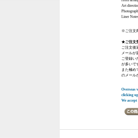
Horn arran
Art directi
Photograph
Liner Note
※ご注文
★ご注文
ご注文後
メールが
ご登録い
が多いで
また極めてまれ
のメール
Overseas vi
clicking u
We accept 