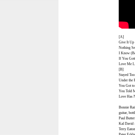
[A]
Give It Up 
Nothing See
I Know (Ba
If You Got
Love Me Li
[B]
Stayed Too 
Under the 
You Got to
You Told M
Love Has N
Bonnie Raitt
guitar, bott
Paul Butter
Kal David - 
Terry Eaton
Peter Eckla