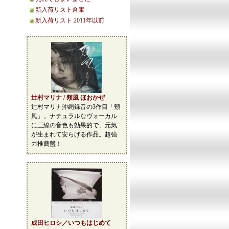
新入荷リスト倉庫
新入荷リスト 2011年以前
辻村マリナ / 頬風 ほおかぜ
辻村マリナ沖縄録音の3作目「頬
風」。ナチュラルなヴォーカル
に三線の音色も効果的で、元気
が生まれて安らげる作品。超強
力推薦盤！
成田ヒロシ／いつもはじめて