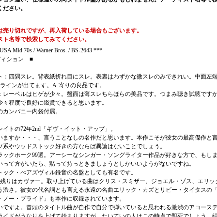
ください。
は売り切れですが、再入荷している場合もございます。
スト名等で検索してみてください。
SA Mid 70s / Warner Bros. / BS-2643 ***
ディション ■
ト：四隅スレ。背表紙折れ目にスレ。表裏はわずかな微スレのみできれい。中面左
本ラインが出てます。A-寄りの良品です。
：レーベルはヒゲが少々。盤面は薄スレちらほらの美品です。つまみ聴き試聴です
少々程度で良好に鑑賞できると思います。
のカンパニー内袋付属。
イトの72年2nd「ギヴ・イット・アップ」。
いますか・・・、言うことなしの名作だと思います。本作こそが彼女の最高傑作と
ツ系やウッドストック好きの方ならば異論はないことでしょう。
ラックホーク99選。アーシーなシンガー・ソングライター作品が好きな方で、もし
いって方がいたら、黙って持っときましょうとしかいいようがないですね。
トック・べアズヴィル録音の名盤としても有名です。
と残りはカヴァー。取り上げている曲はクリス・スミザー、ジョエル・ゾス、エリッ
う渋さ。彼女の代名詞とも言える永遠の名曲エリック・カズとリビー・タイタスの
・ノー・プライド」も本作に収録されています。
いですよ。冒頭のタイトル曲が自作で自分で弾いていると思われる激渋のアコース
ライドがうなりを上げて始まりますが、たいていの人はこの時点で即死でしょう。