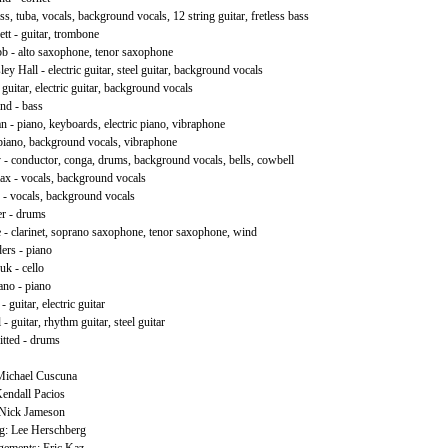
ss, tuba, vocals, background vocals, 12 string guitar, fretless bass
t - guitar, trombone
b - alto saxophone, tenor saxophone
ey Hall - electric guitar, steel guitar, background vocals
 guitar, electric guitar, background vocals
nd - bass
 - piano, keyboards, electric piano, vibraphone
piano, background vocals, vibraphone
 - conductor, conga, drums, background vocals, bells, cowbell
ax - vocals, background vocals
- vocals, background vocals
er - drums
- clarinet, soprano saxophone, tenor saxophone, wind
ers - piano
k - cello
ano - piano
- guitar, electric guitar
 - guitar, rhythm guitar, steel guitar
tted - drums
Michael Cuscuna
Kendall Pacios
Nick Jameson
g: Lee Herschberg