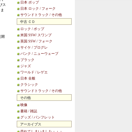
日本 ポップ
びス
日本 ロック / フォーク
きま
サウンドトラック / その他
。
中古 ＣＤ
ロック / ポップ
米国 SSW/ スワンプ
見開
英国 SSW / フォーク
サイケ / プログレ
パンク / ニューウェーブ
ブラック
ジャズ
ワールド / レゲエ
日本 全般
クラシック
サウンドトラック / その他
その他
映像
書籍 / 雑誌
グッズ / パンフレット
アーカイブス
売れてしまいました・・・