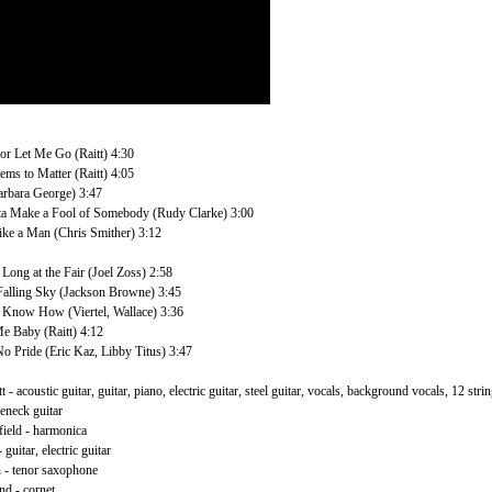
or Let Me Go (Raitt) 4:30
ms to Matter (Raitt) 4:05
rbara George) 3:47
ta Make a Fool of Somebody (Rudy Clarke) 3:00
ke a Man (Chris Smither) 3:12
Long at the Fair (Joel Zoss) 2:58
Falling Sky (Jackson Browne) 3:45
 Know How (Viertel, Wallace) 3:36
e Baby (Raitt) 4:12
o Pride (Eric Kaz, Libby Titus) 3:47
 - acoustic guitar, guitar, piano, electric guitar, steel guitar, vocals, background vocals, 12 stri
leneck guitar
field - harmonica
guitar, electric guitar
 - tenor saxophone
nd - cornet