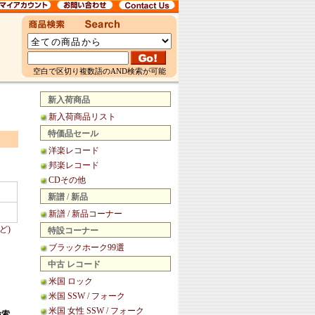
空白で区切り複数語のAND検索が可能
新入荷商品
新入荷商品リスト
特価品セール
洋楽レコード
邦楽レコード
CDその他
新譜 / 新品
新譜 / 新品コーナー
ど)
特設コーナー
ブラックホーク99選
中古 レコード
米国 ロック
米国 SSW / フォーク
米国 女性 SSW / フォーク
検索