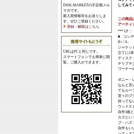
DISK-MARKETの不定期メル
してみて
マガです。
新入荷情報等をお送りしま
この商品
す。ぜひご登録ください。
アーティ
登録・解除はこちら
*** LP ： U
■ コン
B+ / A-
ジャケッ
URLはPCと同じです。
立てに2
スマートフォンでも簡単に閲
ディスク
覧、ご購入ができます。
チリプチ
ワーナー
ボニー・レ
なんと言
てもルー
堂々のブ
持ってな
ウッドス
自作3曲
カズとい
ブ・ハズ
自作もい
ック・ス