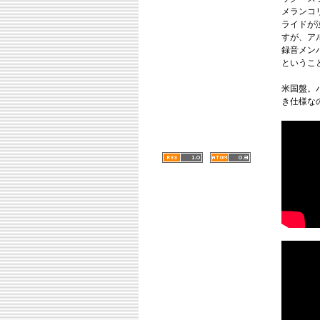
メランコ
ライドが
すが、ア
録音メン
というこ
米国盤。
き仕様な