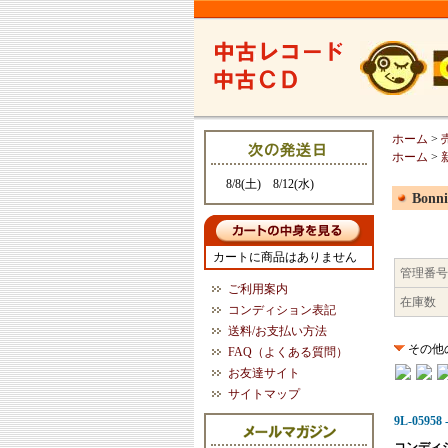
ホーム
>
ホーム
>
8/8(土) 8/12(水)
Bonni
カートに商品はありません
管理番号
ご利用案内
在庫数
コンディション表記
送料/お支払い方法
その他
FAQ（よくある質問）
お友達サイト
サイトマップ
9L-05958 -
コンディ