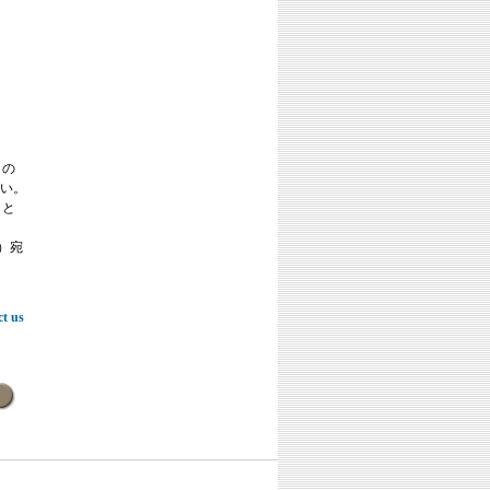
この
い。
こと
等）宛
ct us