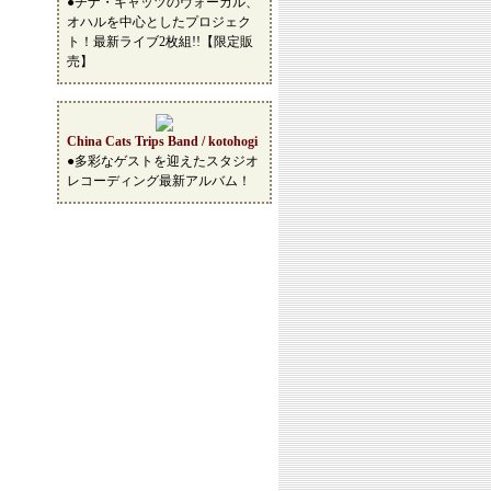
●チナ・キャッツのヴォーカル、
オハルを中心としたプロジェク
ト！最新ライブ2枚組!!【限定販
売】
China Cats Trips Band / kotohogi
●多彩なゲストを迎えたスタジオ
レコーディング最新アルバム！