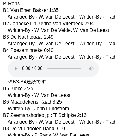
P. Rans
B1 Van Enen Bakker 1:35
Arranged By - W. Van De Leest Written-By - Trad.
B2 Janneke En Bertha Van Vlierbeek 2:04
Written-By - W. Van De Velde, W. Van De Leest
B3 De Nachtegaal 2:49
Arranged By - W. Van De Leest Written-By - Trad.
B4 Poezeminneke 0:40
Arranged By - W. Van De Leest Written-By - Trad.
※B3-B4連続です
B5 Bieke 2:25
Written-By - W. Van De Leest
B6 Maagdekens Raad 3:25
Written-By - John Lundstrom
B7 Zeemanshorlepijp : 'T Schipke 2:13
Arranged By - W. Van De Leest Written-By - Trad.
B8 De Vuurrooien Band 3:10
Written-By - P. Rans, W. Van De Leest