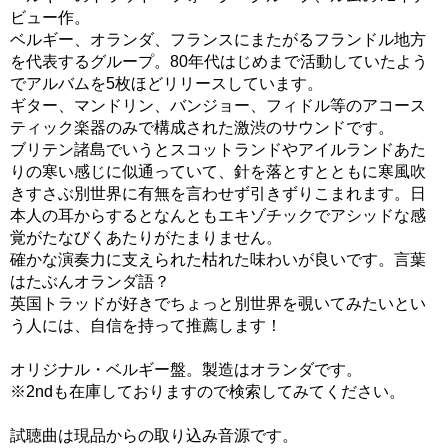
ビュー作。
ベルギー、オランダ、フランスにまたがるフランドル地方
を代表するグループ。80年代はじめまで活動していたよう
でアルバムを5枚ほどリリースしています。
ギター、マンドリン、バンジョー、フィドル等のアコース
ティック楽器のみで構成された激渋のサウンドです。
ブリテン諸島でいうとスコットランドやアイルランドあた
りの寒い感じに似通っていて、針を落とすとともに寒風吹
きすさぶ別世界に有無を言わせず引きずりこまれます。日
本人の耳からするとなんともエキゾチックでアシッドな感
覚がたなびくあたりがたまりません。
確かな演奏力に支えられた枯れた味わいが良いです。言葉
はたぶんオランダ語？
英国トラッドが好きでちょっと別世界を覗いてみたいとい
う人には、自信を持って推薦します！
オリジナル・ベルギー盤。製造はオランダです。
※2ndも在庫しておりますので検索してみてください。
試聴曲は現品からの取り込み音源です。