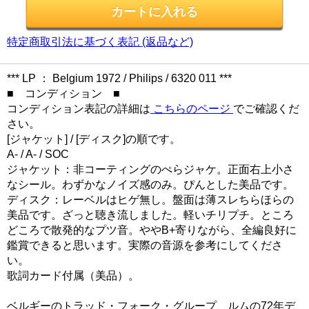
特定商取引法に基づく表記 (返品など)
*** LP ： Belgium 1972 / Philips / 6320 011 ***
■ コンディション ■
コンディション表記の詳細は
こちらのページ
でご確認くだ
さい。
[ジャケット] / [ディスク]の順です。
A- / A- / SOC
ジャケット：非コーティングのぺらジャケ。正面右上小さ
なシール。わずかなノイズ感のみ。ぴんとした美品です。
ディスク：レーベルはヒゲ無し。盤面は薄スレちらほらの
美品です。ざっと聴き流しました。軽いチリプチ。ところ
どころで散発的なプツ音。ややB+寄りながら、全編良好に
鑑賞できると思います。実際の音源を参考にしてくださ
い。
歌詞カード付属（美品）。
ベルギーのトラッド・フォーク・グループ、ルムの72年デ