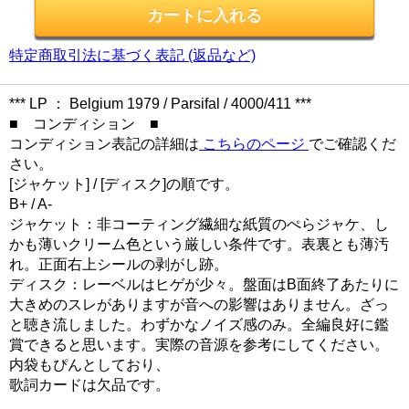
特定商取引法に基づく表記 (返品など)
*** LP ： Belgium 1979 / Parsifal / 4000/411 ***
■ コンディション ■
コンディション表記の詳細は
こちらのページ
でご確認くだ
さい。
[ジャケット] / [ディスク]の順です。
B+ / A-
ジャケット：非コーティング繊細な紙質のぺらジャケ、し
かも薄いクリーム色という厳しい条件です。表裏とも薄汚
れ。正面右上シールの剥がし跡。
ディスク：レーベルはヒゲが少々。盤面はB面終了あたりに
大きめのスレがありますが音への影響はありません。ざっ
と聴き流しました。わずかなノイズ感のみ。全編良好に鑑
賞できると思います。実際の音源を参考にしてください。
内袋もぴんとしており、
歌詞カードは欠品です。