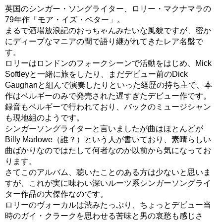
英国のシンガー・ソングライター、ロリー・マクナマラの
79年作「モア・イズ・ベター」。
まるで酒場放浪記のおっちゃんみたいな風貌ですが、密か
にディープなマニアの間で語り継がれてきたレア名盤で
す。
ロリーはロンドンのフォークシーンで活動をはじめ、Mick
Softleyと一緒に旅をしたり、まだデビュー前のDick
Gaughanと組んで演奏したりといった経歴の持ち主で、本
作はベルギーのみで発売された遅すぎたデビュー作です。
録音もベルギーで行われており、バックのミュージシャン
も現地組のようです。
シンガーソングライターと言いましたが曲はほとんどが
Billy Marlowe（誰？）という人が書いており、素晴らしい
曲ばかりなのではたして何者なのか以前から気になってお
ります。
さてこのアルバム、聴いたことのある方は少ないと思いま
すが、これが実に味わい深いルーツ系シンガーソングライ
ター作品の大傑作なのです。
ロリーのヴォーカルは渋みたっぷり、ちょっとデビュー当
時のガイ・クラークを思わせる苦味と男の哀愁も感じさ