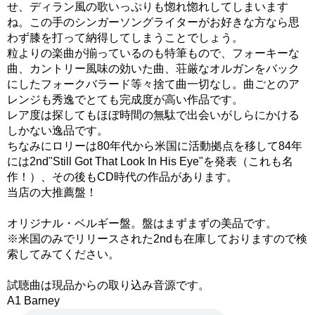
せ、ディラン風の歌いっぷりも惚れ惚れしてしまいます
ね。この手のシンガーソングライターがお好きな方なら思
わず膝を打って納得してしまうことでしょう。
粒よりの楽曲が揃っているのも特筆もので、フォーキーな
曲、カントリー風味の効いた曲、荘厳なオルガンをバック
にしたフォークバラード等々捨て曲一切なし。曲ごとのア
レンジも秀逸でとても完成度が高い作品です。
レア度は探してもほぼ時間の無駄で出会いがしらにかける
しかない逸品です。
ちなみにロリーは80年代から米国に活動拠点を移して84年
には2nd"Still Got That Look In His Eye"を発表（これも名
作！）、その後もCD時代の作品があります。
当店の大推薦盤！
オリジナル・ベルギー盤。盤はまずまずの美品です。
※米国のみでリリースされた2ndも在庫しておりますので検
索してみてください。
試聴曲は現品からの取り込み音源です。
A1 Barney