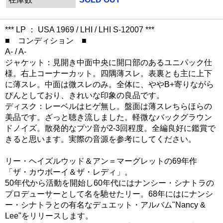
*** LP ： USA 1969 / LHI / LHI S-12007 ***
■ コンディション ■
A- / A-
ジャケット：見開き中面中央に開口部のあるユニパック仕
様。右上コーナーカット。四隅薄スレ。表裏とも主に上下
に薄スレ。中面は微スレのみ。全体に、ややB+寄りながら
ぴんとしており、きれいな印象の良品です。
ディスク：レーベルはヒゲ無し。盤面は薄スレちらほらの
美品です。ざっと聴き流しました。軽微なバックグラウン
ドノイズ。散発的なプツ音が2-3回程度。全編良好に鑑賞で
きると思います。実際の音源を参考にしてください。
リー・ヘイズルウッド＆アン＝マーグレットの69年作
「ザ・カウボーイ＆ザ・レディ」。
50年代から活動を開始し60年代にはナンシー・シナトラの
プロデューサーとして名を馳せたリー。68年にはにナンシ
ー・シナトラとの有名なデュエット・アルバム"Nancy &
Lee"をリリースします。