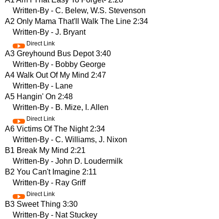
Written-By - C. Belew, W.S. Stevenson
A2 Only Mama That'll Walk The Line 2:34
Written-By - J. Bryant
Direct Link
A3 Greyhound Bus Depot 3:40
Written-By - Bobby George
A4 Walk Out Of My Mind 2:47
Written-By - Lane
A5 Hangin' On 2:48
Written-By - B. Mize, I. Allen
Direct Link
A6 Victims Of The Night 2:34
Written-By - C. Williams, J. Nixon
B1 Break My Mind 2:21
Written-By - John D. Loudermilk
B2 You Can't Imagine 2:11
Written-By - Ray Griff
Direct Link
B3 Sweet Thing 3:30
Written-By - Nat Stuckey