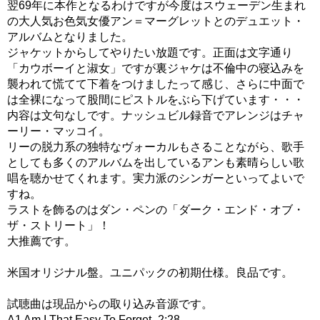
翌69年に本作となるわけですが今度はスウェーデン生まれ
の大人気お色気女優アン＝マーグレットとのデュエット・
アルバムとなりました。
ジャケットからしてやりたい放題です。正面は文字通り
「カウボーイと淑女」ですが裏ジャケは不倫中の寝込みを
襲われて慌てて下着をつけましたって感じ、さらに中面で
は全裸になって股間にピストルをぶら下げています・・・
内容は文句なしです。ナッシュビル録音でアレンジはチャ
ーリー・マッコイ。
リーの脱力系の独特なヴォーカルもさることながら、歌手
としても多くのアルバムを出しているアンも素晴らしい歌
唱を聴かせてくれます。実力派のシンガーといってよいで
すね。
ラストを飾るのはダン・ペンの「ダーク・エンド・オブ・
ザ・ストリート」！
大推薦です。
米国オリジナル盤。ユニパックの初期仕様。良品です。
試聴曲は現品からの取り込み音源です。
A1 Am I That Easy To Forget- 2:28