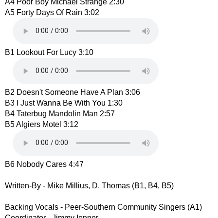
A4 Poor Boy Michael Strange 2:30
A5 Forty Days Of Rain 3:02
B1 Lookout For Lucy 3:10
B2 Doesn't Someone Have A Plan 3:06
B3 I Just Wanna Be With You 1:30
B4 Taterbug Mandolin Man 2:57
B5 Algiers Motel 3:12
B6 Nobody Cares 4:47
Written-By - Mike Millius, D. Thomas (B1, B4, B5)
Backing Vocals - Peer-Southern Community Singers (A1)
Coordinator - Jimmy Ienner