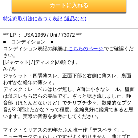
特定商取引法に基づく表記 (返品など)
*** LP ： USA 1969 / Uni / 73072 ***
■ コンディション ■
コンディション表記の詳細は
こちらのページ
でご確認くだ
さい。
[ジャケット] / [ディスク]の順です。
A- / A-
ジャケット：四隅薄スレ。正面下部と右側に薄スレ。裏面
わずかな経年の薄シミ。
ディスク：レーベルはヒゲ無し、A面に小さなシール。盤面
は薄スレちらほらの美品です。ざっと聴き流しました。静
音部（ほとんどないけど）でチリプチ少々、散発的なプツ
音が2-3回出たかな？って程度。全編良好に鑑賞できると思
います。実際の音源を参考にしてください。
マイク・ミリアスの69年たぶん唯一作「デスペラド」。
ニューヨークの人らしいですがよく知りません。曲はプロ