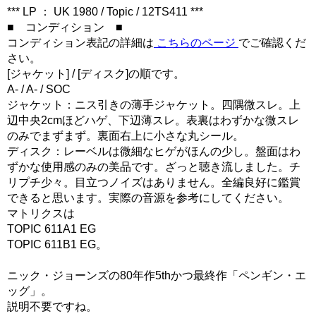
*** LP ： UK 1980 / Topic / 12TS411 ***
■ コンディション ■
コンディション表記の詳細は
こちらのページ
でご確認くだ
さい。
[ジャケット] / [ディスク]の順です。
A- / A- / SOC
ジャケット：ニス引きの薄手ジャケット。四隅微スレ。上
辺中央2cmほどハゲ、下辺薄スレ。表裏はわずかな微スレ
のみでまずまず。裏面右上に小さな丸シール。
ディスク：レーベルは微細なヒゲがほんの少し。盤面はわ
ずかな使用感のみの美品です。ざっと聴き流しました。チ
リプチ少々。目立つノイズはありません。全編良好に鑑賞
できると思います。実際の音源を参考にしてください。
マトリクスは
TOPIC 611A1 EG
TOPIC 611B1 EG。
ニック・ジョーンズの80年作5thかつ最終作「ペンギン・エ
ッグ」。
説明不要ですね。