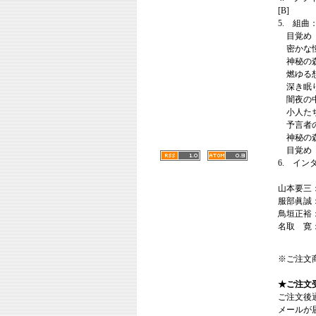
[B]
5. 組曲： 
目覚め Aw
密かな憧憬～
神秘の森 My
燃ゆる想い
深き眠り D
闇夜の中で
小人たちの
予言者の告
神秘の森 My
目覚め Aw
6. インタリ
山本要三
服部眞誠
鳥垣正裕
名取 寛
※ご注文
★ご注文
ご注文後
メールが