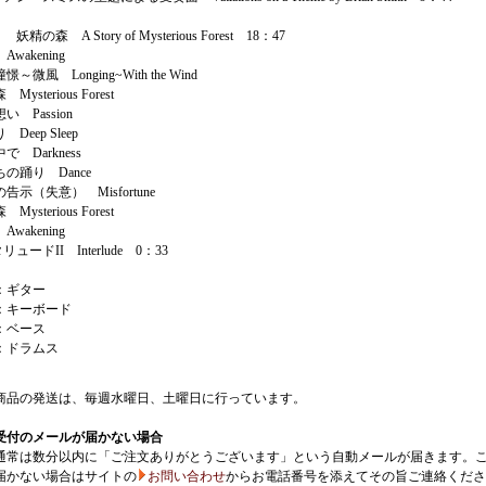
妖精の森 A Story of Mysterious Forest 18：47
akening
微風 Longing~With the Wind
sterious Forest
 Passion
eep Sleep
 Darkness
踊り Dance
示（失意） Misfortune
sterious Forest
akening
ュードII Interlude 0：33
：ギター
：キーボード
：ベース
：ドラムス
商品の発送は、毎週水曜日、土曜日に行っています。
受付のメールが届かない場合
通常は数分以内に「ご注文ありがとうございます」という自動メールが届きます。
届かない場合はサイトの
お問い合わせ
からお電話番号を添えてその旨ご連絡くださ