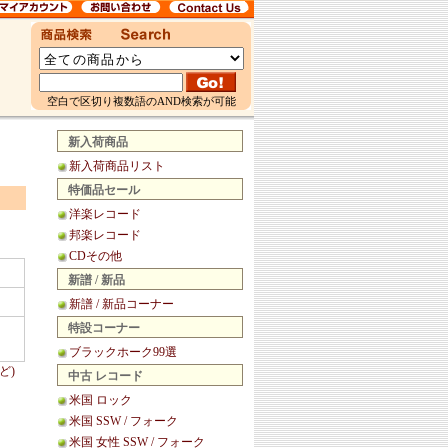
空白で区切り複数語のAND検索が可能
新入荷商品
新入荷商品リスト
特価品セール
洋楽レコード
邦楽レコード
CDその他
新譜 / 新品
新譜 / 新品コーナー
特設コーナー
ブラックホーク99選
ど)
中古 レコード
米国 ロック
米国 SSW / フォーク
米国 女性 SSW / フォーク