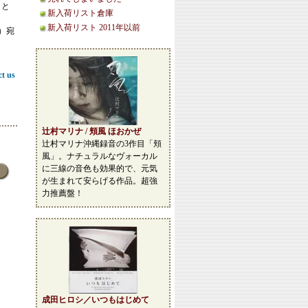
こと
新入荷リスト倉庫
新入荷リスト 2011年以前
等）宛
ct us
辻村マリナ / 頬風 ほおかぜ
辻村マリナ沖縄録音の3作目「頬
風」。ナチュラルなヴォーカル
に三線の音色も効果的で、元気
が生まれて安らげる作品。超強
力推薦盤！
成田ヒロシ／いつもはじめて