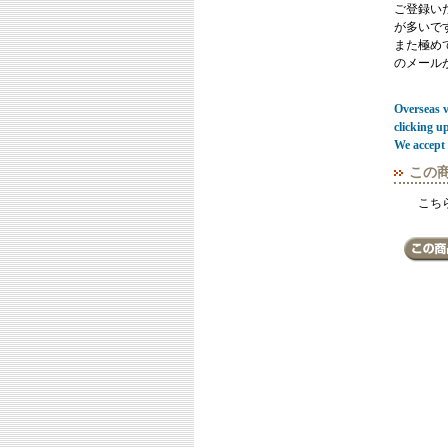
ご登録い
が多いで
また極めてまれ
のメール
Overseas vi
clicking u
We accept 
この
こち