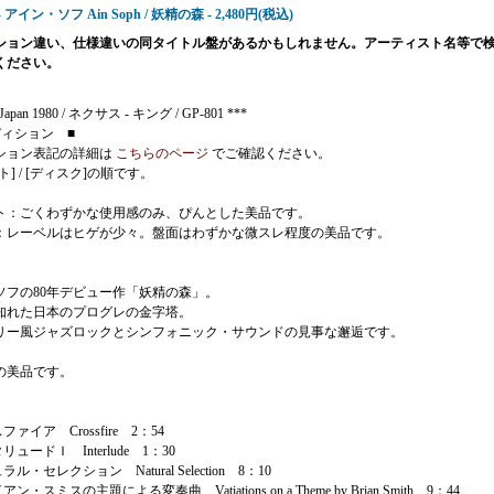
2 - アイン・ソフ Ain Soph / 妖精の森 - 2,480円(税込)
ション違い、仕様違いの同タイトル盤があるかもしれません。アーティスト名等で
ください。
 Japan 1980 / ネクサス - キング / GP-801 ***
ディション ■
ション表記の詳細は
こちらのページ
でご確認ください。
ト] / [ディスク]の順です。
ト：ごくわずかな使用感のみ、ぴんとした美品です。
：レーベルはヒゲが少々。盤面はわずかな微スレ程度の美品です。
。
ソフの80年デビュー作「妖精の森」。
知れた日本のプログレの金字塔。
リー風ジャズロックとシンフォニック・サウンドの見事な邂逅です。
の美品です。
ファイア Crossfire 2：54
リュードＩ Interlude 1：30
ラル・セレクション Natural Selection 8：10
ン・スミスの主題による変奏曲 Vatiations on a Theme by Brian Smith 9：44