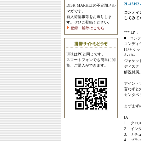
2L-1519
DISK-MARKETの不定期メル
マガです。
コンディ
新入荷情報等をお送りしま
してみて
す。ぜひご登録ください。
登録・解除はこちら
*** LP ：
■ コン
コンディ
[ジャケッ
URLはPCと同じです。
A- / A-
スマートフォンでも簡単に閲
ジャケッ
覧、ご購入ができます。
ディスク
解説付属
アイン・
言わずと
カンタベ
まずまず
[A]
1. クロス
2. インタ
3. ナチュ
4. ブライア