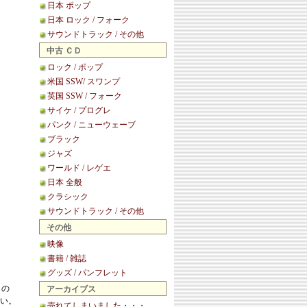
日本 ポップ
日本 ロック / フォーク
サウンドトラック / その他
中古 ＣＤ
ロック / ポップ
米国 SSW/ スワンプ
英国 SSW / フォーク
サイケ / プログレ
パンク / ニューウェーブ
ブラック
ジャズ
ワールド / レゲエ
日本 全般
クラシック
サウンドトラック / その他
その他
映像
書籍 / 雑誌
グッズ / パンフレット
この
アーカイブス
い。
売れてしまいました・・・