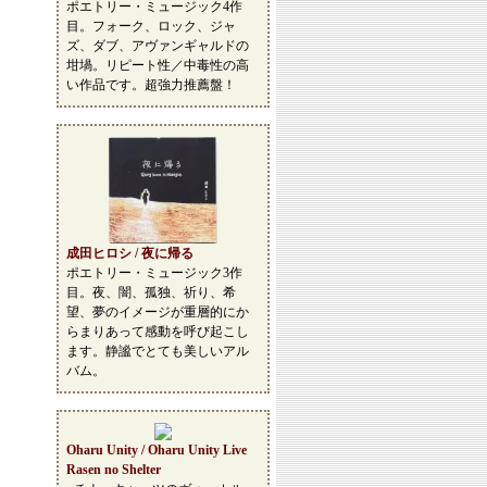
ポエトリー・ミュージック4作
目。フォーク、ロック、ジャ
ズ、ダブ、アヴァンギャルドの
坩堝。リピート性／中毒性の高
い作品です。超強力推薦盤！
成田ヒロシ / 夜に帰る
ポエトリー・ミュージック3作
目。夜、闇、孤独、祈り、希
望、夢のイメージが重層的にか
らまりあって感動を呼び起こし
ます。静謐でとても美しいアル
バム。
Oharu Unity / Oharu Unity Live
Rasen no Shelter