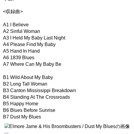
<収録曲>
A1 I Believe
A2 Sinful Woman
A3 I Held My Baby Last Night
A4 Please Find My Baby
A5 Hand In Hand
A6 1839 Blues
A7 Where Can My Baby Be
B1 Wild About My Baby
B2 Long Tall Woman
B3 Canton Mississippi Breakdown
B4 Standing At The Crossroads
B5 Happy Home
B6 Blues Before Sunrise
B7 Dust My Blues