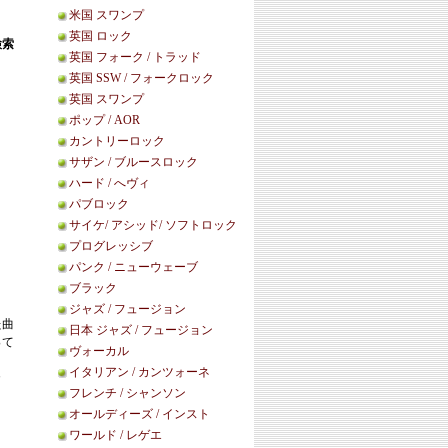
米国 スワンプ
英国 ロック
検索
英国 フォーク / トラッド
英国 SSW / フォークロック
英国 スワンプ
ポップ / AOR
カントリーロック
サザン / ブルースロック
ハード / へヴィ
パブロック
サイケ/ アシッド/ ソフトロック
プログレッシブ
パンク / ニューウェーブ
ブラック
ジャズ / フュージョン
た曲
日本 ジャズ / フュージョン
って
ヴォーカル
イタリアン / カンツォーネ
カ
フレンチ / シャンソン
オールディーズ / インスト
ワールド / レゲエ