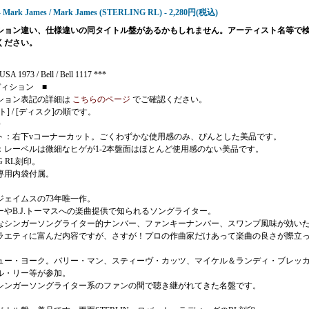
 - Mark James / Mark James (STERLING RL) - 2,280円(税込)
ション違い、仕様違いの同タイトル盤があるかもしれません。アーティスト名等で
ください。
SA 1973 / Bell / Bell 1117 ***
ディション ■
ション表記の詳細は
こちらのページ
でご確認ください。
ト] / [ディスク]の順です。
O
ト：右下vコーナーカット。ごくわずかな使用感のみ、ぴんとした美品です。
：レーベルは微細なヒゲが1-2本盤面はほとんど使用感のない美品です。
NG RL刻印。
専用内袋付属。
ジェイムスの73年唯一作。
ーやB.J.トーマスへの楽曲提供で知られるソングライター。
なシンガーソングライター的ナンバー、ファンキーナンバー、スワンプ風味が効い
ラエティに富んだ内容ですが、さすが！プロの作曲家だけあって楽曲の良さが際立
ュー・ヨーク。バリー・マン、スティーヴ・カッツ、マイケル＆ランディ・ブレッ
ル・リー等が参加。
シンガーソングライター系のファンの間で聴き継がれてきた名盤です。