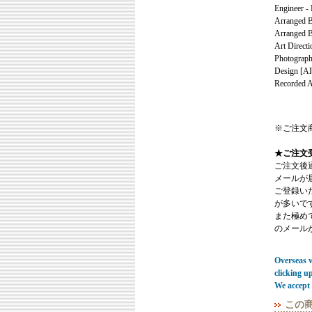
Engineer -
Arranged B
Arranged B
Art Directi
Photograph
Design [Al
Recorded At
※ご注文
★ご注文
ご注文後
メールが
ご登録い
が多いで
また極めてまれ
のメール
Overseas vi
clicking u
We accept 
この