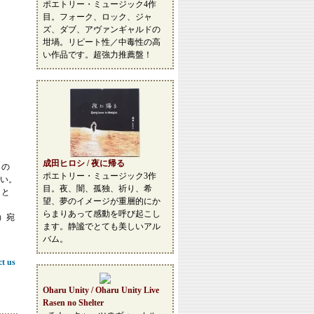
ポエトリー・ミュージック4作
目。フォーク、ロック、ジャ
ズ、ダブ、アヴァンギャルドの
坩堝。リピート性／中毒性の高
い作品です。超強力推薦盤！
成田ヒロシ / 夜に帰る
この
ポエトリー・ミュージック3作
い。
目。夜、闇、孤独、祈り、希
こと
望、夢のイメージが重層的にか
らまりあって感動を呼び起こし
等）宛
ます。静謐でとても美しいアル
バム。
ct us
Oharu Unity / Oharu Unity Live
Rasen no Shelter