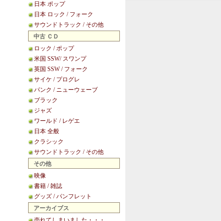
日本 ポップ
日本 ロック / フォーク
サウンドトラック / その他
中古 ＣＤ
ロック / ポップ
米国 SSW/ スワンプ
英国 SSW / フォーク
サイケ / プログレ
パンク / ニューウェーブ
ブラック
ジャズ
ワールド / レゲエ
日本 全般
クラシック
サウンドトラック / その他
その他
映像
書籍 / 雑誌
グッズ / パンフレット
アーカイブス
売れてしまいました・・・