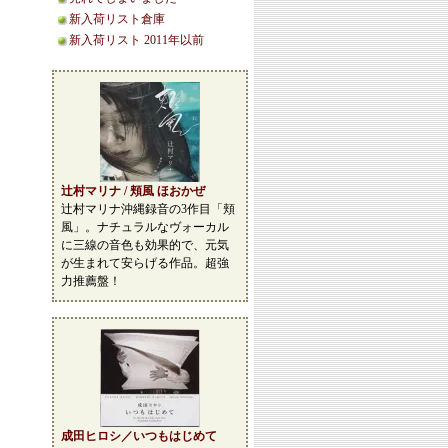
新入荷リスト倉庫
新入荷リスト 2011年以前
辻村マリナ / 頬風 ほおかぜ
辻村マリナ沖縄録音の3作目「頬
風」。ナチュラルなヴォーカル
に三線の音色も効果的で、元気
が生まれて安らげる作品。超強
力推薦盤！
成田ヒロシ／いつもはじめて