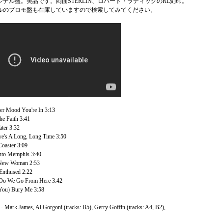
ナル盤。美品です。両面STERLIN、ロバート・ラディッグのRL刻印。
ルのプロモ盤も在庫していますので検索してみてください。
r Mood You're In 3:13
e Faith 3:41
ter 3:32
's A Long, Long Time 3:50
Coaster 3:09
Into Memphis 3:40
New Woman 2:53
 Enthused 2:22
Do We Go From Here 3:42
You) Bury Me 3:58
- Mark James, Al Gorgoni (tracks: B5), Gerry Goffin (tracks: A4, B2),