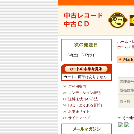
ホーム
>
ホーム
>
8/8(土) 8/12(水)
Mark
カートに商品はありません
管理番号
ご利用案内
販売価格
コンディション表記
送料/お支払い方法
購入数
FAQ（よくある質問）
お友達サイト
サイトマップ
その他