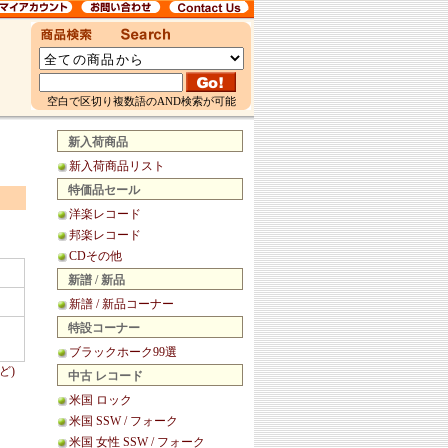
空白で区切り複数語のAND検索が可能
新入荷商品
新入荷商品リスト
特価品セール
洋楽レコード
邦楽レコード
CDその他
新譜 / 新品
新譜 / 新品コーナー
特設コーナー
ブラックホーク99選
ど)
中古 レコード
米国 ロック
米国 SSW / フォーク
米国 女性 SSW / フォーク