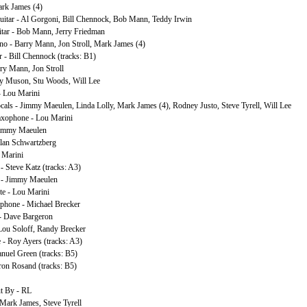
ark James (4)
uitar - Al Gorgoni, Bill Chennock, Bob Mann, Teddy Irwin
itar - Bob Mann, Jerry Friedman
ano - Barry Mann, Jon Stroll, Mark James (4)
r - Bill Chennock (tracks: B1)
ry Mann, Jon Stroll
y Muson, Stu Woods, Will Lee
- Lou Marini
als - Jimmy Maeulen, Linda Lolly, Mark James (4), Rodney Justo, Steve Tyrell, Will Lee
axophone - Lou Marini
Jimmy Maeulen
lan Schwartzberg
 Marini
 Steve Katz (tracks: A3)
 - Jimmy Maeulen
te - Lou Marini
phone - Michael Brecker
- Dave Bargeron
Lou Soloff, Randy Brecker
 - Roy Ayers (tracks: A3)
nuel Green (tracks: B5)
ron Rosand (tracks: B5)
t By - RL
Mark James, Steve Tyrell