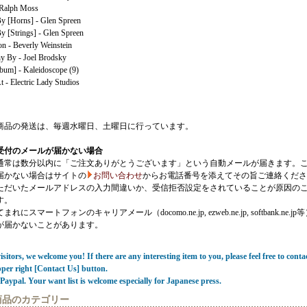
 Ralph Moss
y [Horns] - Glen Spreen
y [Strings] - Glen Spreen
on - Beverly Weinstein
y By - Joel Brodsky
bum] - Kaleidoscope (9)
 - Electric Lady Studios
商品の発送は、毎週水曜日、土曜日に行っています。
受付のメールが届かない場合
通常は数分以内に「ご注文ありがとうございます」という自動メールが届きます。
届かない場合はサイトの
お問い合わせ
からお電話番号を添えてその旨ご連絡くださ
ただいたメールアドレスの入力間違いか、受信拒否設定をされていることが原因の
す。
にスマートフォンのキャリアメール（docomo.ne.jp, ezweb.ne.jp, softbank.ne.jp
が届かないことがあります。
sitors, we welcome you! If there are any interesting item to you, please feel free to conta
pper right [Contact Us] button.
Paypal. Your want list is welcome especially for Japanese press.
商品のカテゴリー