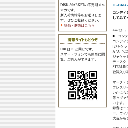
DISK-MARKETの不定期メル
2L-15614
マガです。
コンディ
新入荷情報等をお送りしま
してみて
す。ぜひご登録ください。
登録・解除はこちら
*** LP ： U
■ コン
コンディ
[ジャケッ
URLはPCと同じです。
A / A- / C
スマートフォンでも簡単に閲
ジャケッ
覧、ご購入ができます。
ディスク
STERLI
歌詞入り
マーク・
プレスリ
いかにも
等々ヴァ
います。
録音はニ
ー、ウィ
大昔から