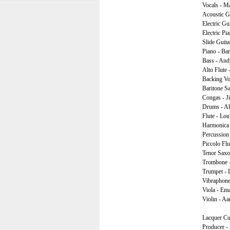
Vocals - M
Acoustic G
Electric Gu
Electric Pi
Slide Guita
Piano - Bar
Bass - And
Alto Flute 
Backing Voc
Baritone S
Congas - 
Drums - Al
Flute - Lou
Harmonica -
Percussion
Piccolo Flu
Tenor Saxo
Trombone 
Trumpet - 
Vibraphone
Viola - Ema
Violin - Aa
Lacquer Cu
Producer - 