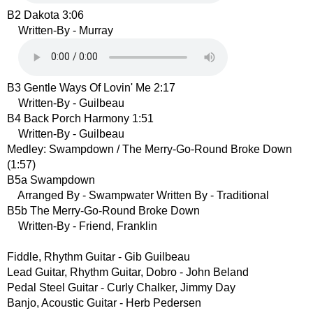
B2 Dakota 3:06
Written-By - Murray
B3 Gentle Ways Of Lovin' Me 2:17
Written-By - Guilbeau
B4 Back Porch Harmony 1:51
Written-By - Guilbeau
Medley: Swampdown / The Merry-Go-Round Broke Down
(1:57)
B5a Swampdown
Arranged By - Swampwater Written By - Traditional
B5b The Merry-Go-Round Broke Down
Written-By - Friend, Franklin
Fiddle, Rhythm Guitar - Gib Guilbeau
Lead Guitar, Rhythm Guitar, Dobro - John Beland
Pedal Steel Guitar - Curly Chalker, Jimmy Day
Banjo, Acoustic Guitar - Herb Pedersen