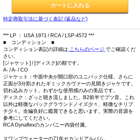
特定商取引法に基づく表記 (返品など)
*** LP ： USA 1971 / RCA / LSP-4572 ***
■ コンディション ■
コンディション表記の詳細は
こちらのページ
でご確認くだ
さい。
[ジャケット] / [ディスク]の順です。
A- / A- / CO
ジャケット：中面中央が開口部のユニパック仕様。さらに
正面が3分割されたギミックカヴァーの見開きジャケです。
切れ込みカット。わずかな使用感のみの美品です。
ディスク：ざっと聴き流しました。B2前半でプツ音。これ
以外は軽微なバックグラウンドノイズ少々、軽微なチリプ
チ少々。全編良好に鑑賞できると思います。実際の音源を
参考にしてください。
RCA Dynaflexのカンパニー内袋付属。
スワンプウォーターの71年セカンドアルバム。