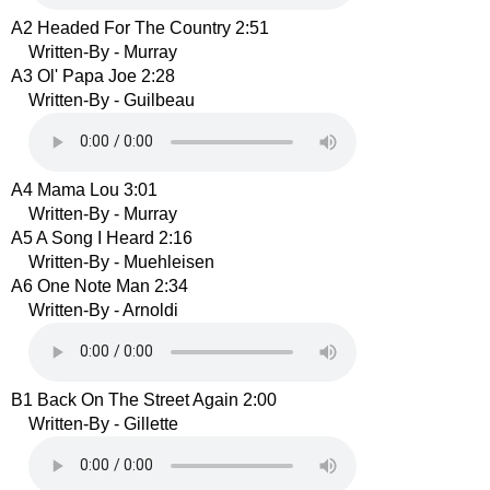
A2 Headed For The Country 2:51
Written-By - Murray
A3 Ol' Papa Joe 2:28
Written-By - Guilbeau
A4 Mama Lou 3:01
Written-By - Murray
A5 A Song I Heard 2:16
Written-By - Muehleisen
A6 One Note Man 2:34
Written-By - Arnoldi
B1 Back On The Street Again 2:00
Written-By - Gillette