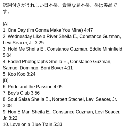
訳詞付きがうれしい日本盤。貴重な見本盤。盤は美品で
す。
[A]
1. One Day (I'm Gonna Make You Mine) 4:47
2. Wednesday Like a River Sheila E., Constance Guzman,
Levi Seacer, Jr. 3:25
3. Hold Me Sheila E., Constance Guzman, Eddie Mininfield
5:04
4. Faded Photographs Sheila E., Constance Guzman,
Samuel Domingo, Boni Boyer 4:11
5. Koo Koo 3:24
[B]
6. Pride and the Passion 4:05
7. Boy's Club 3:56
8. Soul Salsa Sheila E., Norbert Stachel, Levi Seacer, Jr.
3:08
9. Hon E Man Sheila E., Constance Guzman, Levi Seacer,
Jr. 3:22
10. Love on a Blue Train 5:33