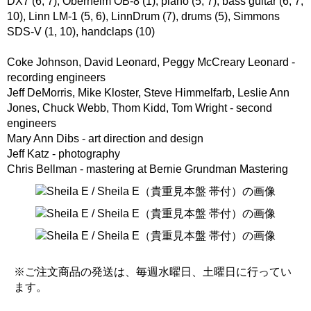
DX7 (6, 7), Oberheim OB-8 (1), piano (5, 7), bass guitar (6, 7,
10), Linn LM-1 (5, 6), LinnDrum (7), drums (5), Simmons
SDS-V (1, 10), handclaps (10)
Coke Johnson, David Leonard, Peggy McCreary Leonard -
recording engineers
Jeff DeMorris, Mike Kloster, Steve Himmelfarb, Leslie Ann
Jones, Chuck Webb, Thom Kidd, Tom Wright - second
engineers
Mary Ann Dibs - art direction and design
Jeff Katz - photography
Chris Bellman - mastering at Bernie Grundman Mastering
※ご注文商品の発送は、毎週水曜日、土曜日に行ってい
ます。