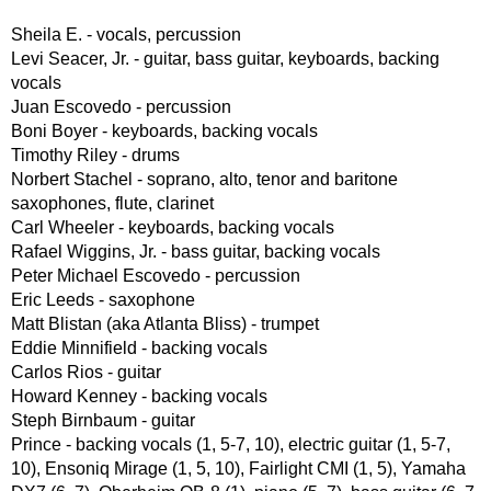
Sheila E. - vocals, percussion
Levi Seacer, Jr. - guitar, bass guitar, keyboards, backing
vocals
Juan Escovedo - percussion
Boni Boyer - keyboards, backing vocals
Timothy Riley - drums
Norbert Stachel - soprano, alto, tenor and baritone
saxophones, flute, clarinet
Carl Wheeler - keyboards, backing vocals
Rafael Wiggins, Jr. - bass guitar, backing vocals
Peter Michael Escovedo - percussion
Eric Leeds - saxophone
Matt Blistan (aka Atlanta Bliss) - trumpet
Eddie Minnifield - backing vocals
Carlos Rios - guitar
Howard Kenney - backing vocals
Steph Birnbaum - guitar
Prince - backing vocals (1, 5-7, 10), electric guitar (1, 5-7,
10), Ensoniq Mirage (1, 5, 10), Fairlight CMI (1, 5), Yamaha