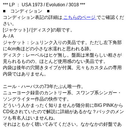
*** LP ： USA 1973 / Evolution / 3018 ***
■ コンディション ■
コンディション表記の詳細は
こちらのページ
でご確認くだ
さい。
[ジャケット] / [ディスク]の順です。
A- / A
ジャケット：シュリンク入りの美品です。ただし左下角部
に4cm角ほどの小さな水濡れと思われる跡。
ディスク：レーベルはヒゲ無し。盤面は米盤らしい粗さが
見られるものの、ほとんど使用感のない美品です。
内袋は後年の穴開きタイプが付属。元々もカスタムの専用
内袋ではありません。
ニール・ハーバスの73年たぶん唯一作。
ニューヨーク録音のカントリー系、スワンプ系シンガー・
ソングライター作品の快作です。
どういう人かまったく知りませんが随分前にBIG PINKから
CD化されていたので解説に詳細があるかな？バックのメン
ツも有名人はいませんね。
それはともかく聴いてみてください。なかなかの好盤であ