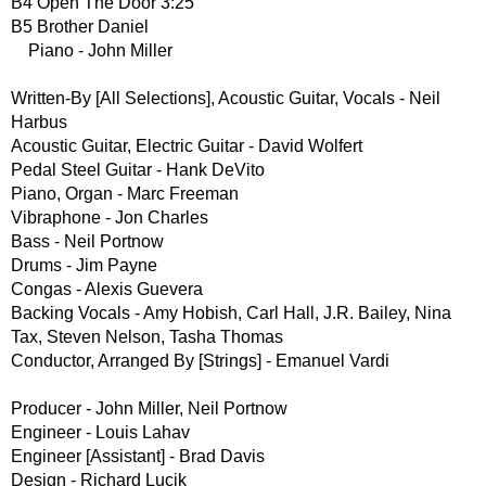
B4 Open The Door 3:25
B5 Brother Daniel
Piano - John Miller
Written-By [All Selections], Acoustic Guitar, Vocals - Neil
Harbus
Acoustic Guitar, Electric Guitar - David Wolfert
Pedal Steel Guitar - Hank DeVito
Piano, Organ - Marc Freeman
Vibraphone - Jon Charles
Bass - Neil Portnow
Drums - Jim Payne
Congas - Alexis Guevera
Backing Vocals - Amy Hobish, Carl Hall, J.R. Bailey, Nina
Tax, Steven Nelson, Tasha Thomas
Conductor, Arranged By [Strings] - Emanuel Vardi
Producer - John Miller, Neil Portnow
Engineer - Louis Lahav
Engineer [Assistant] - Brad Davis
Design - Richard Lucik