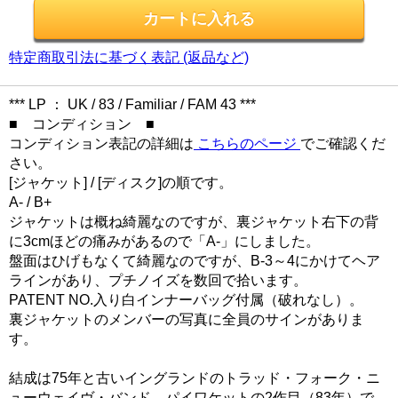
特定商取引法に基づく表記 (返品など)
*** LP ： UK / 83 / Familiar / FAM 43 ***
■ コンディション ■
コンディション表記の詳細は
こちらのページ
でご確認くだ
さい。
[ジャケット] / [ディスク]の順です。
A- / B+
ジャケットは概ね綺麗なのですが、裏ジャケット右下の背
に3cmほどの痛みがあるので「A-」にしました。
盤面はひげもなくて綺麗なのですが、B-3～4にかけてヘア
ラインがあり、プチノイズを数回で拾います。
PATENT NO.入り白インナーバッグ付属（破れなし）。
裏ジャケットのメンバーの写真に全員のサインがありま
す。
結成は75年と古いイングランドのトラッド・フォーク・ニ
ューウェイヴ・バンド、パイワケットの2作目（83年）で、