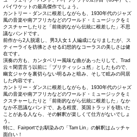
パイワケットの最高傑作でしょう。
カントリー・ダンスに根差しながらも、1930年代のジャズ
風の音楽や南アフリカなどのワールド・ミュージックをミ
クスチャーしたりと「前衛的ながら伝統に根差した」不思
議なバンドです。
前作から2人脱退し、男3人女１人編成になりましたが、ス
ティーライを彷彿とさせる幻想的なコーラスの美しさは健
在です。
演奏の方も、カンタベリー風味な曲があったりして、Trad
云々閑雲言う以前に「ブリティッシュ然」としたもので、
幽玄ジャケを裏切らない明るみと暗み、そして眩みの同居
した内容です。
カントリー・ダンスに根差しながらも、1930年代のジャズ
風の音楽や南アフリカなどのワールド・ミュージックをミ
クスチャーしたりと「前衛的ながら伝統に根差した」なか
なか不思議なバンドで、ある程度、英国トラッドを聴いた
ことがある人なら、その解釈が楽しくて仕方がないでしょ
う。
特に、Fairportでお馴染みの「Tam Lin」の解釈はムッチャ
面白い！