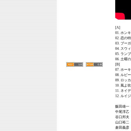
[A]
01. ホ
02. 恋の
03. ブ
04. ス
05. ラ
06. 土
[B]
07. ホ
08. ルビ
09. ロ
10. 風よ
11. ネイ
12. ル
飯田雄一（v
中尾淳乙
谷口邦夫（st
山口裕二
倉田義彦（