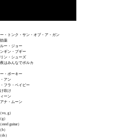
ンキー・トンク・サン・オブ・ア・ガン
特効薬
ーガルー・ジョー
ウィンギン・ブギー
ンブリン・シューズ
曜の夜はみんなでポルカ
ーキー・ポーキー
ー・アン
ッカ・フラ・ベイビー
吹け吹け
ディーン
イジアナ・ムーン
o, g）
（g）
eel guitar）
（b）
ds）