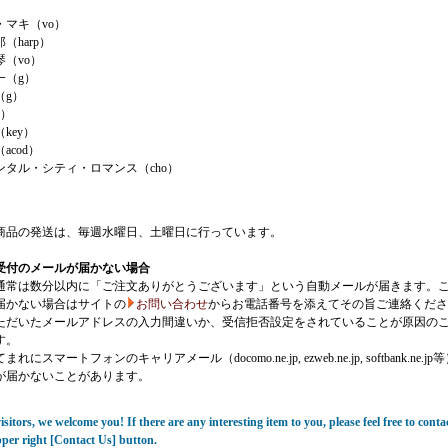
・マキ（vo）
（harp）
（vo）
一（g）
（g）
b）
key）
acod）
ンタル・シティ・ロマンス（cho）
商品の発送は、毎週水曜日、土曜日に行っています。
受付のメールが届かない場合
通常は数分以内に「ご注文ありがとうございます」という自動メールが届きます。
届かない場合はサイトの
お問い合わせ
からお電話番号を添えてその旨ご連絡くださ
ただいたメールアドレスの入力間違いか、受信拒否設定をされていることが原因の
す。
にスマートフォンのキャリアメール（docomo.ne.jp, ezweb.ne.jp, softbank.ne.jp
が届かないことがあります。
sitors, we welcome you! If there are any interesting item to you, please feel free to conta
pper right [Contact Us] button.