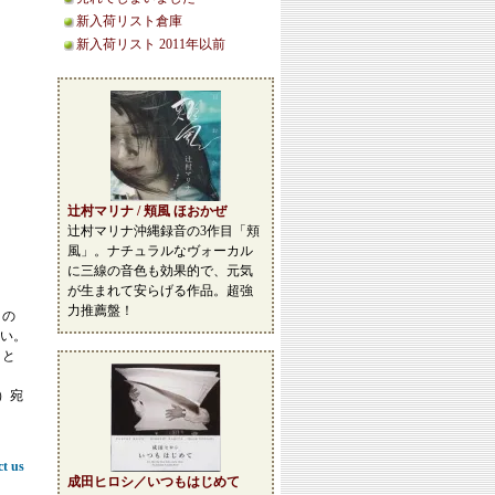
新入荷リスト倉庫
新入荷リスト 2011年以前
辻村マリナ / 頬風 ほおかぜ
辻村マリナ沖縄録音の3作目「頬
風」。ナチュラルなヴォーカル
に三線の音色も効果的で、元気
が生まれて安らげる作品。超強
力推薦盤！
この
い。
こと
等）宛
ct us
成田ヒロシ／いつもはじめて