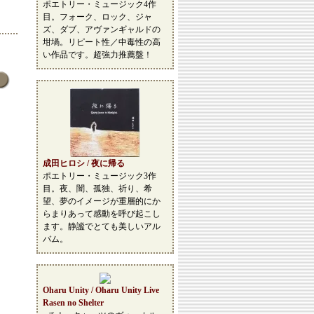
ポエトリー・ミュージック4作
目。フォーク、ロック、ジャ
ズ、ダブ、アヴァンギャルドの
坩堝。リピート性／中毒性の高
い作品です。超強力推薦盤！
成田ヒロシ / 夜に帰る
ポエトリー・ミュージック3作
目。夜、闇、孤独、祈り、希
望、夢のイメージが重層的にか
らまりあって感動を呼び起こし
ます。静謐でとても美しいアル
バム。
Oharu Unity / Oharu Unity Live
Rasen no Shelter