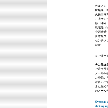
カルメン
妹尾隆一郎
久保田麻琴
井上ケン
藤田洋麻
恩蔵隆（
中西康晴（
青木繁久（
センチメ
ほか
※ご注文
★ご注文
ご注文後
メールが
ご登録い
が多いで
また極めてまれ
のメール
Overseas vi
clicking u