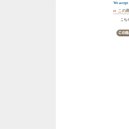
We accept 
この
こち