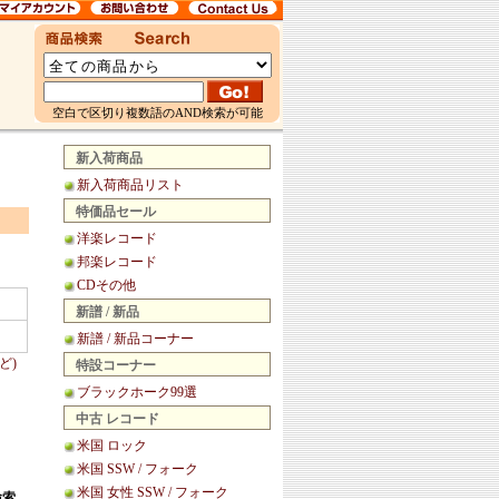
空白で区切り複数語のAND検索が可能
新入荷商品
新入荷商品リスト
特価品セール
洋楽レコード
邦楽レコード
CDその他
新譜 / 新品
新譜 / 新品コーナー
ど)
特設コーナー
ブラックホーク99選
中古 レコード
米国 ロック
米国 SSW / フォーク
米国 女性 SSW / フォーク
検索