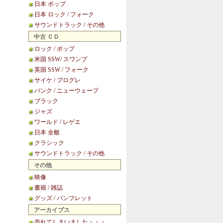
日本 ポップ
日本 ロック / フォーク
サウンドトラック / その他
中古 ＣＤ
ロック / ポップ
米国 SSW/ スワンプ
英国 SSW / フォーク
サイケ / プログレ
パンク / ニューウェーブ
ブラック
ジャズ
ワールド / レゲエ
日本 全般
クラシック
サウンドトラック / その他
その他
映像
書籍 / 雑誌
グッズ / パンフレット
アーカイブス
売れてしまいました・・・