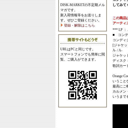
DISK-MARKETの不定期メル
してみて
マガです。
新入荷情報等をお送りしま
この商品
す。ぜひご登録ください。
アーティ
登録・解除はこちら
*** LP ： 
■ コン
コンディ
[ジャケッ
URLはPCと同じです。
A- / A-
スマートフォンでも簡単に閲
ジャケッ
覧、ご購入ができます。
ディスク
歌詞カー
Orange Co
いうこと
最高にご
カルメン
いうまでも