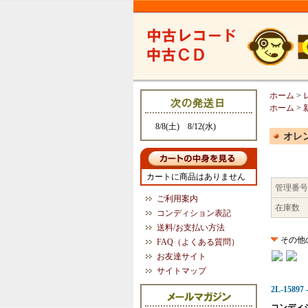
ホーム
>
ホーム
>
8/8(土) 8/12(水)
オレ
カートに商品はありません
管理番号
ご利用案内
在庫数
コンディション表記
送料/お支払い方法
その他
FAQ（よくある質問）
お友達サイト
サイトマップ
2L-158
コンディ