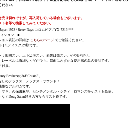
ください。
は売り切れですが、再入荷している場合もございます。
スト名等で検索してみてください。
Japan 1978 / Better Days コロムビア / YX-7216 ***
ディション ■
ション表記の詳細は
こちらのページ
でご確認ください。
ト] / [ディスク]の順です。
ト：四隅スレ。上下辺薄スレ。表裏は微スレ。ややB+寄り。
：レーベルは微細なヒゲが少々。盤面はわずかな使用感のみの美品です。
ド付属。
unty Brothersの3rd"Crusin'"。
なしのテックス・メックス・サウンド！
機嫌なアルバムです。
・マキ、久保田麻琴、センチメンタル・シティ・ロマンス等ゲストも豪華。
なくDoug Sahm好きの方ならマスト作です。