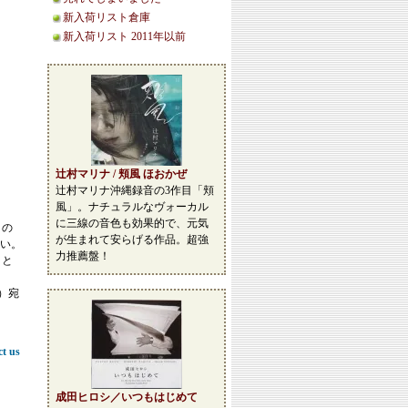
新入荷リスト倉庫
新入荷リスト 2011年以前
辻村マリナ / 頬風 ほおかぜ
辻村マリナ沖縄録音の3作目「頬
風」。ナチュラルなヴォーカル
に三線の音色も効果的で、元気
この
が生まれて安らげる作品。超強
い。
力推薦盤！
こと
等）宛
ct us
成田ヒロシ／いつもはじめて