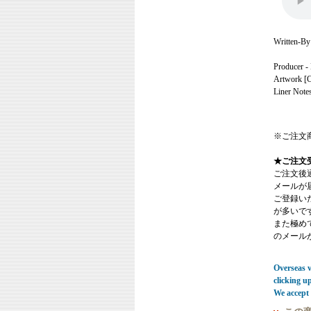
Written-By
Producer - 
Artwork [Co
Liner Note
※ご注文
★ご注文
ご注文後
メールが
ご登録い
が多いで
また極めてまれ
のメール
Overseas vi
clicking u
We accept 