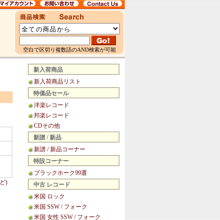
空白で区切り複数語のAND検索が可能
新入荷商品
新入荷商品リスト
特価品セール
洋楽レコード
邦楽レコード
CDその他
新譜 / 新品
新譜 / 新品コーナー
特設コーナー
ブラックホーク99選
ど)
中古 レコード
米国 ロック
米国 SSW / フォーク
米国 女性 SSW / フォーク