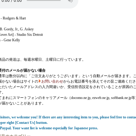
 - Rodgers & Hart
B. Gordy, Jr., G. Askey
ver Art] - Studio Six Detroit
s - Gene Kelly
商品の発送は、毎週水曜日、土曜日に行っています。
受付のメールが届かない場合
通常は数分以内に「ご注文ありがとうございます」という自動メールが届きます。
届かない場合はサイトの
お問い合わせ
からお電話番号を添えてその旨ご連絡くださ
ただいたメールアドレスの入力間違いか、受信拒否設定をされていることが原因の
す。
にスマートフォンのキャリアメール（docomo.ne.jp, ezweb.ne.jp, softbank.ne.jp
が届かないことがあります。
sitors, we welcome you! If there are any interesting item to you, please feel free to conta
pper right [Contact Us] button.
Paypal. Your want list is welcome especially for Japanese press.