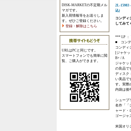
DISK-MARKETの不定期メル
2L-15983 
マガです。
込)
新入荷情報等をお送りしま
コンディ
す。ぜひご登録ください。
してみて
登録・解除はこちら
*** LP ： 
■ コン
コンディ
URLはPCと同じです。
[ジャケッ
スマートフォンでも簡単に閲
B+ / A
覧、ご購入ができます。
ジャケッ
の良品で
ディスク
い美品で
す。実際
内袋は後
シュープ
名作「「
ャード・
ゴージャ
米国オリ