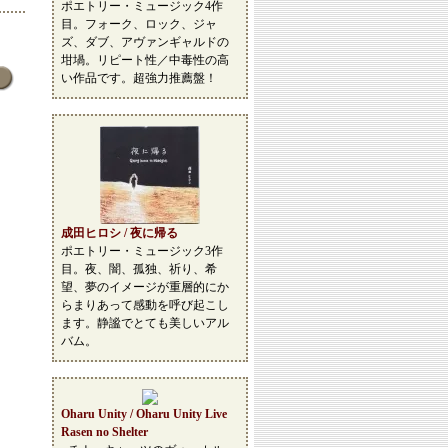
ポエトリー・ミュージック4作
目。フォーク、ロック、ジャ
ズ、ダブ、アヴァンギャルドの
坩堝。リピート性／中毒性の高
い作品です。超強力推薦盤！
成田ヒロシ / 夜に帰る
ポエトリー・ミュージック3作
目。夜、闇、孤独、祈り、希
望、夢のイメージが重層的にか
らまりあって感動を呼び起こし
ます。静謐でとても美しいアル
バム。
Oharu Unity / Oharu Unity Live
Rasen no Shelter