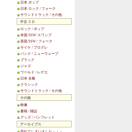
日本 ポップ
日本 ロック / フォーク
サウンドトラック / その他
中古 ＣＤ
ロック / ポップ
米国 SSW/ スワンプ
英国 SSW / フォーク
サイケ / プログレ
パンク / ニューウェーブ
ブラック
ジャズ
ワールド / レゲエ
日本 全般
クラシック
サウンドトラック / その他
その他
映像
書籍 / 雑誌
グッズ / パンフレット
アーカイブス
売れてしまいました・・・