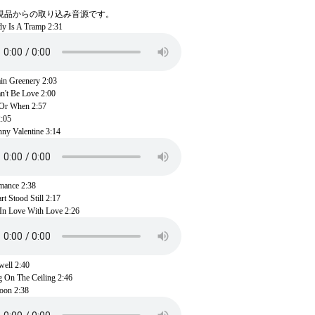
現品からの取り込み音源です。
y Is A Tramp 2:31
n Greenery 2:03
n't Be Love 2:00
Or When 2:57
:05
y Valentine 3:14
ance 2:38
t Stood Still 2:17
 In Love With Love 2:26
ell 2:40
 On The Ceiling 2:46
oon 2:38