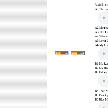
試聴曲は
A1 The Lad
A2 Mountai
A3 This Ca
A4 Where 
A5 Lover 2
A6 My Funn
B1 My Rom
B2 My Hear
B3 Falling
B4 Thou Sw
B5 Dancing
B6 Blue M