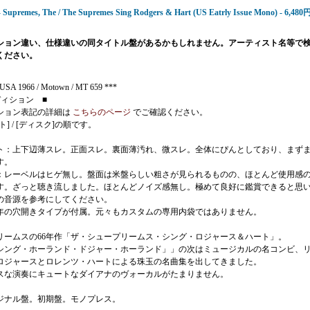
- Supremes, The / The Supremes Sing Rodgers & Hart (US Eatrly Issue Mono) - 6,48
ション違い、仕様違いの同タイトル盤があるかもしれません。アーティスト名等で
ください。
USA 1966 / Motown / MT 659 ***
ディション ■
ション表記の詳細は
こちらのページ
でご確認ください。
ト] / [ディスク]の順です。
ト：上下辺薄スレ。正面スレ。裏面薄汚れ、微スレ。全体にぴんとしており、まず
す。
：レーベルはヒゲ無し。盤面は米盤らしい粗さが見られるものの、ほとんど使用感
す。ざっと聴き流しました。ほとんどノイズ感無し。極めて良好に鑑賞できると思
の音源を参考にしてください。
年の穴開きタイプが付属。元々もカスタムの専用内袋ではありません。
リームスの66年作「ザ・シュープリームス・シング・ロジャース＆ハート」。
シング・ホーランド・ドジャー・ホーランド」」の次はミュージカルの名コンビ、
ロジャースとロレンツ・ハートによる珠玉の名曲集を出してきました。
スな演奏にキュートなダイアナのヴォーカルがたまりません。
ジナル盤。初期盤。モノプレス。