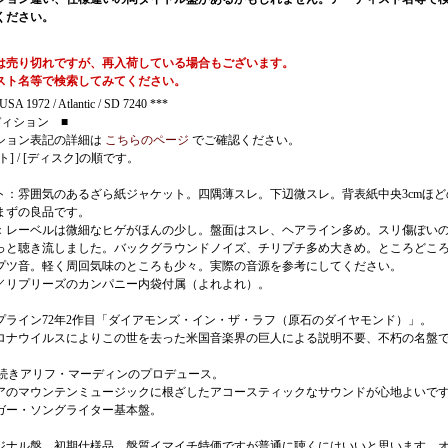
ください。
は売り切れですが、再入荷している場合もございます。
スト名等で検索してみてください。
SA 1972 / Atlantic / SD 7240 ***
ディション ■
ション表記の詳細は
こちらのページ
でご確認ください。
ト] / [ディスク]の順です。
ト：雰囲気のあるざら紙ジャケット。四隅薄スレ。下辺微スレ。背表紙中央3cmほど
まずの良品です。
：レーベルは微細なヒゲがほんの少し。盤面はスレ、ヘアライン多め。スリ傷ぽい
っと聴き流しました。バックグラウンドノイズ、チリプチ多め大きめ。ところどこ
プツ音。軽く周回気味のところも少々。実際の音源を参考にしてください。
／リプリーズのカンパニー内袋付属（よれよれ）。
プライン72年2作目「ダイアモンズ・イン・ザ・ラフ（原石のダイヤモンド）」。
コロナウイルスによりこの世を去った米国音楽界の巨人による説明不要、不朽の名盤
引き続きアリフ・マーディンのプロデュース。
アのマウンテンミュージックに根ざしたアコースティックなサウンドが心地よいで
ガー・ソングライター基本盤。
ジナル盤。初期仕様品。盤質イマイチ特価ですが普通に聴くにはいいと思います。