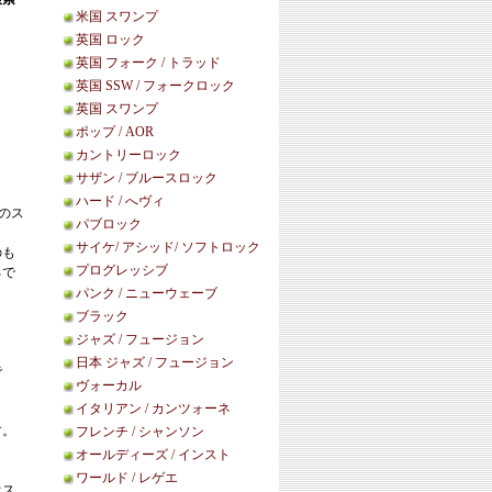
米国 スワンプ
英国 ロック
英国 フォーク / トラッド
英国 SSW / フォークロック
英国 スワンプ
ポップ / AOR
カントリーロック
サザン / ブルースロック
ハード / へヴィ
のス
パブロック
サイケ/ アシッド/ ソフトロック
のも
プログレッシブ
ろで
パンク / ニューウェーブ
ブラック
ジャズ / フュージョン
日本 ジャズ / フュージョン
で
ヴォーカル
イタリアン / カンツォーネ
す。
フレンチ / シャンソン
オールディーズ / インスト
ワールド / レゲエ
オス