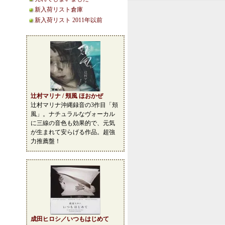
新入荷リスト倉庫
新入荷リスト 2011年以前
辻村マリナ / 頬風 ほおかぜ
辻村マリナ沖縄録音の3作目「頬
風」。ナチュラルなヴォーカル
に三線の音色も効果的で、元気
が生まれて安らげる作品。超強
力推薦盤！
成田ヒロシ／いつもはじめて