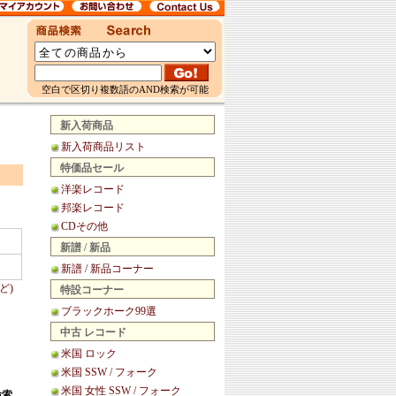
空白で区切り複数語のAND検索が可能
新入荷商品
新入荷商品リスト
特価品セール
洋楽レコード
邦楽レコード
CDその他
新譜 / 新品
新譜 / 新品コーナー
ど)
特設コーナー
ブラックホーク99選
中古 レコード
米国 ロック
米国 SSW / フォーク
米国 女性 SSW / フォーク
検索