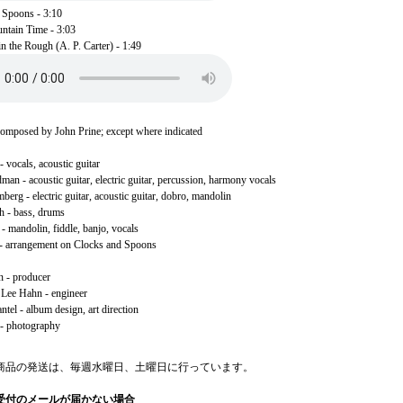
 Spoons - 3:10
tain Time - 3:03
 the Rough (A. P. Carter) - 1:49
composed by John Prine; except where indicated
- vocals, acoustic guitar
an - acoustic guitar, electric guitar, percussion, harmony vocals
erg - electric guitar, acoustic guitar, dobro, mandolin
h - bass, drums
- mandolin, fiddle, banjo, vocals
- arrangement on Clocks and Spoons
n - producer
 Lee Hahn - engineer
tel - album design, art direction
 - photography
商品の発送は、毎週水曜日、土曜日に行っています。
受付のメールが届かない場合