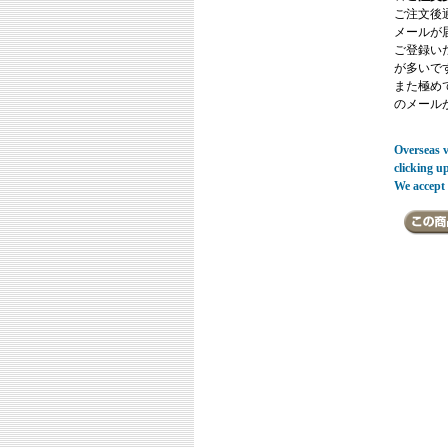
ご注文後
メールが
ご登録い
が多いで
また極めてまれ
のメール
Overseas vi
clicking u
We accept 