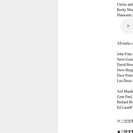
Clocks and
Rocky Moun
Diamonds in
All tracks 
John Prine 
Steve Goodm
David Bromb
Steve Burg
Dave Prine 
Lou Desio 
Arif Mardi
Gene Paul,
Richard Man
Ed Caraeff
※ご注文
★ご注文