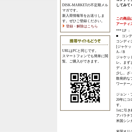
DISK-MARKETの不定期メル
してみて
マガです。
新入荷情報等をお送りしま
この商品
す。ぜひご登録ください。
アーティ
登録・解除はこちら
*** LP ： U
■ コン
コンディ
[ジャケッ
URLはPCと同じです。
A- / B
スマートフォンでも簡単に閲
ジャケッ
覧、ご購入ができます。
レ。まず
ディスク
少し。ざ
散発的な
ワーナー
ジョン・
20年に
す。
1stに
アパラチ
米国シン
米国オリ