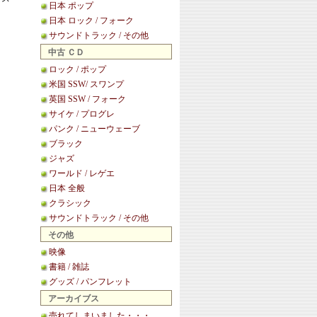
日本 ポップ
日本 ロック / フォーク
サウンドトラック / その他
中古 ＣＤ
ロック / ポップ
米国 SSW/ スワンプ
英国 SSW / フォーク
サイケ / プログレ
パンク / ニューウェーブ
ブラック
ジャズ
ワールド / レゲエ
日本 全般
クラシック
サウンドトラック / その他
その他
映像
書籍 / 雑誌
グッズ / パンフレット
アーカイブス
売れてしまいました・・・