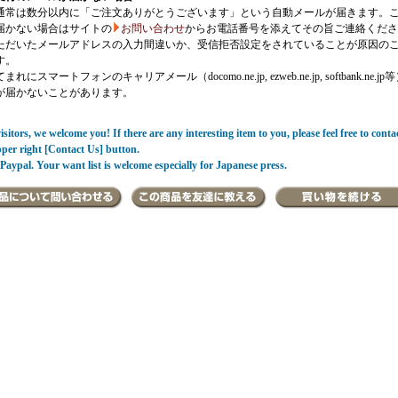
通常は数分以内に「ご注文ありがとうございます」という自動メールが届きます。
届かない場合はサイトの
お問い合わせ
からお電話番号を添えてその旨ご連絡くださ
ただいたメールアドレスの入力間違いか、受信拒否設定をされていることが原因の
す。
にスマートフォンのキャリアメール（docomo.ne.jp, ezweb.ne.jp, softbank.ne.jp
が届かないことがあります。
sitors, we welcome you! If there are any interesting item to you, please feel free to conta
pper right [Contact Us] button.
Paypal. Your want list is welcome especially for Japanese press.