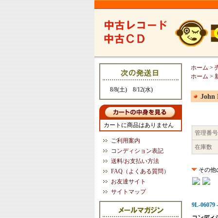
ホーム
>
ホーム
>
8/8(土) 8/12(水)
John 
カートに商品はありません
管理番号
ご利用案内
在庫数
コンディション表記
送料/お支払い方法
その他
FAQ（よくある質問）
お友達サイト
サイトマップ
9L-06079 
コンディ