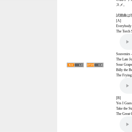
スメ。
試聴曲は
[A]
Everybody 
The Torch S
Souvenirs -
The Late Jo
Sour Grape
Billy the B
The Frying
[B]
Yes I Gues
Take the St
The Great 