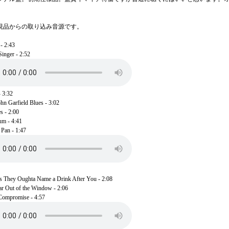
現品からの取り込み音源です。
- 2:43
inger - 2:52
 3:32
hn Garfield Blues - 3:02
s - 2:00
um - 4:41
 Pan - 1:47
s They Oughta Name a Drink After You - 2:08
ar Out of the Window - 2:06
Compromise - 4:57