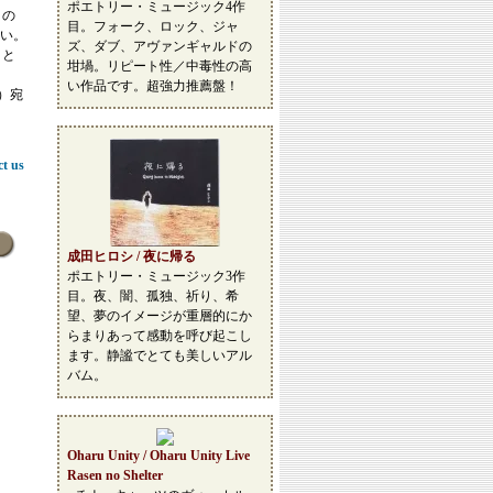
ポエトリー・ミュージック4作
この
目。フォーク、ロック、ジャ
い。
ズ、ダブ、アヴァンギャルドの
こと
坩堝。リピート性／中毒性の高
い作品です。超強力推薦盤！
等）宛
ct us
成田ヒロシ / 夜に帰る
ポエトリー・ミュージック3作
目。夜、闇、孤独、祈り、希
望、夢のイメージが重層的にか
らまりあって感動を呼び起こし
ます。静謐でとても美しいアル
バム。
Oharu Unity / Oharu Unity Live
Rasen no Shelter