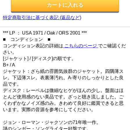
特定商取引法に基づく表記 (返品など)
*** LP ： USA 1971 / Oak / ORS 2001 ***
■ コンディション ■
コンディション表記の詳細は
こちらのページ
でご確認くだ
さい。
[ジャケット] / [ディスク]の順です。
B+ / A
ジャケット：ざら紙の雰囲気抜群のジャケット。四隅薄ス
レ。下辺薄スレ。表裏薄汚れ。A-寄りのしっかりとした良
品です。
ディスク：レーベルは微細なヒゲがほんの少し。盤面はほ
とんど使用感のない美品です。ざっと聴き流しました。ご
くわずかなノイズ感のみ。きわめて良好に鑑賞できると思
います。実際の音源を参考にしてください。
ジョン・ローマン・ジャクソンの71年唯一作。
謎のシンガー・ソングライター好盤です。