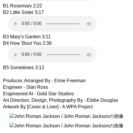
B1 Rosemary 2:22
B2 Little Sister 3:17
B3 Mary's Garden 3:11
B4 How 'Bout You 2:39
B5 Sometimes 3:12
Producer, Arranged By - Ernie Freeman
Engineer - Stan Ross
Engineered At - Gold Star Studios
Art Direction, Design, Photography By - Eddie Douglas
Artwork By [Cover & Liner] - A WPA Project