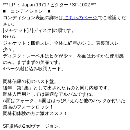
*** LP ： Japan 1971 / ビクター / SF-1002 ***
■ コンディション ■
コンディション表記の詳細は
こちらのページ
でご確認くだ
さい。
[ジャケット] / [ディスク]の順です。
B+ / A-
ジャケット：四角スレ。全体に経年のシミ。表裏薄スレ
少々。
ディスク：レーベルはヒゲが少々。盤面はわずかな使用感
のみ。まずまずの美品です。
4ページ綴じ込み歌詞カード。
岡林信康の初のベスト盤。
後年「第1集」として出されたものと同じ内容です。
岡林入門用としては最適なアルバムですね。
A面はフォーク、B面ははっぴいえんど他のバックが付いた
最高のフォークロック！
岡林初体験の方に激オススメ！
SF規格の2ndヴァージョン。