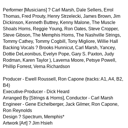
Performer [Musicians] ? Carl Marsh, Dale Sellers, Errol
Thomas, Fred Prouty, Henry Strzelecki, James Brown, Jim
Dickinson, Kenneth Buttrey, Kenny Malone, The Muscle
Shoals Horns, Reggie Young, Ron Oates, Steve Cropper,
Steve Gibson, The Memphis Horns, The Nashville Strings,
Tommy Cathey, Tommy Cogbill, Tony Migliore, Willie Hall
Backing Vocals ? Brooks Hunnicut, Carl Marsh, Yancey,
Dottie DeLeonibus, Evelyn Pope, Gary S. Paxton, Judy
Rodman, Karen Taylor ), Laverna Moore, Petsye Powell,
Phillip Forrest, Verna Richardson
Producer - Ewell Roussell, Ron Capone (tracks: A1, A4, B2,
B4)
Executive-Producer - Dick Heard
Arranged By [Strings & Horns], Conductor - Carl Marsh
Engineer - Gene Eichelberger, Jack Gilmer, Ron Capone,
Ron Reynolds
Design ? Spectrum, Memphis*
Artwork [Art] ? Jim Hsieh