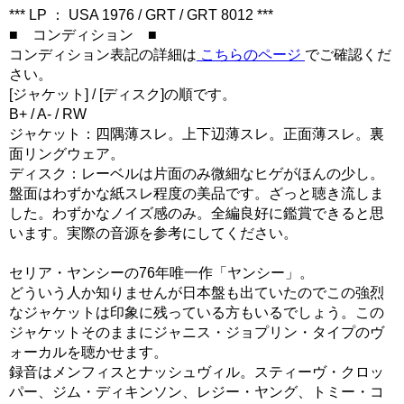
*** LP ： USA 1976 / GRT / GRT 8012 ***
■ コンディション ■
コンディション表記の詳細は
こちらのページ
でご確認くだ
さい。
[ジャケット] / [ディスク]の順です。
B+ / A- / RW
ジャケット：四隅薄スレ。上下辺薄スレ。正面薄スレ。裏
面リングウェア。
ディスク：レーベルは片面のみ微細なヒゲがほんの少し。
盤面はわずかな紙スレ程度の美品です。ざっと聴き流しま
した。わずかなノイズ感のみ。全編良好に鑑賞できると思
います。実際の音源を参考にしてください。
セリア・ヤンシーの76年唯一作「ヤンシー」。
どういう人か知りませんが日本盤も出ていたのでこの強烈
なジャケットは印象に残っている方もいるでしょう。この
ジャケットそのままにジャニス・ジョプリン・タイプのヴ
ォーカルを聴かせます。
録音はメンフィスとナッシュヴィル。スティーヴ・クロッ
パー、ジム・ディキンソン、レジー・ヤング、トミー・コ