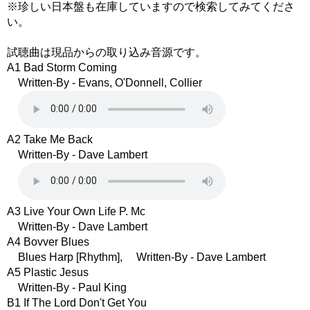
※珍しい日本盤も在庫していますので検索してみてくださ
い。
試聴曲は現品からの取り込み音源です。
A1 Bad Storm Coming
Written-By - Evans, O'Donnell, Collier
A2 Take Me Back
Written-By - Dave Lambert
A3 Live Your Own Life P. Mc
Written-By - Dave Lambert
A4 Bovver Blues
Blues Harp [Rhythm], Written-By - Dave Lambert
A5 Plastic Jesus
Written-By - Paul King
B1 If The Lord Don't Get You