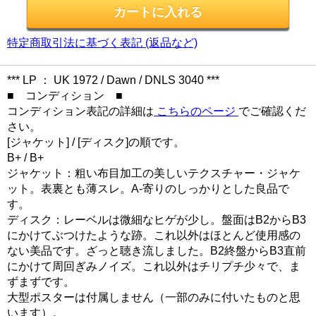
特定商取引法に基づく表記 (返品など)
*** LP ： UK 1972 / Dawn / DNLS 3040 ***
■ コンディション ■
コンディション表記の詳細は
こちらのページ
でご確認くだ
さい。
[ジャケット] / [ディスク]の順です。
B+ / B+
ジャケット：粗い布目加工の美しいテクスチャー・ジャケ
ット。表裏とも薄スレ。A-寄りのしっかりとした良品で
す。
ディスク：レーベルは微細なヒゲが少し。盤面はB2からB3
にかけてぶつけたような跡。これ以外はほとんど使用感の
ない美品です。ざっと聴き流しました。B2終盤からB3直前
にかけて周回ぎみノイズ。これ以外はチリプチ少々で、ま
ずまずです。
大型ポスターは付属しません（一部のみに付いたものと思
います）。