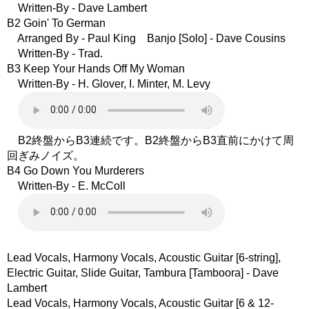
Written-By - Dave Lambert
B2 Goin' To German
Arranged By - Paul King Banjo [Solo] - Dave Cousins
Written-By - Trad.
B3 Keep Your Hands Off My Woman
Written-By - H. Glover, I. Minter, M. Levy
B2終盤からB3連続です。B2終盤からB3直前にかけて周
回ぎみノイズ。
B4 Go Down You Murderers
Written-By - E. McColl
Lead Vocals, Harmony Vocals, Acoustic Guitar [6-string],
Electric Guitar, Slide Guitar, Tambura [Tamboora] - Dave
Lambert
Lead Vocals, Harmony Vocals, Acoustic Guitar [6 & 12-