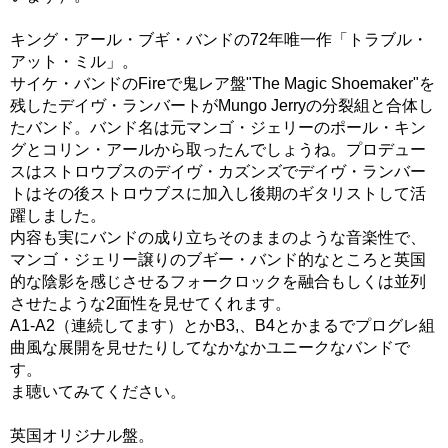
キング・アール・ブギ・バンドの72年唯一作「トラブル・
アット・ミル」。
サイケ・バンドのFireで鬼レア盤"The Magic Shoemaker"を
残したデイヴ・ランバートがMungo Jerryの分裂組と合体し
たバンド。バンド名は元マンゴ・ジェリーのポール・キン
グとコリン・アールから取ったんでしょうね。プロデュー
スはストロウブスのデイヴ・カズンズでデイヴ・ランバー
トはその後ストロウブスに加入し後期のギタリストして活
躍しました。
内容も実にバンドの成り立ちそのままのような音楽性で、
マンゴ・ジェリー譲りのブギー・バンド的なところと英国
的な陰影を感じさせるフォークロックを融合もしくは並列
させたような2面性を見せてくれます。
A1-A2（連続してます）とかB3,、B4とかまるでプログレ組
曲風な展開を見せたりしてなかなかユニークなバンドで
す。
ま聴いてみてください。
英国オリジナル盤。