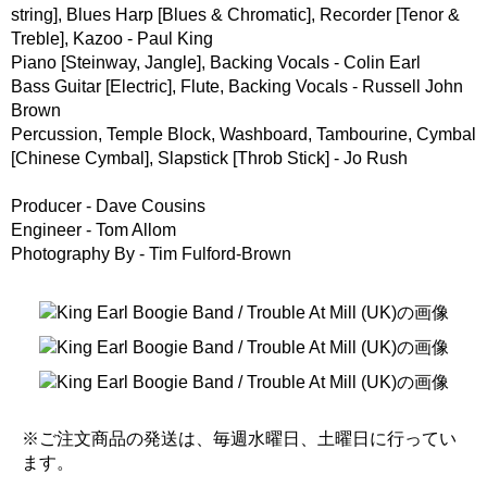
string], Blues Harp [Blues & Chromatic], Recorder [Tenor &
Treble], Kazoo - Paul King
Piano [Steinway, Jangle], Backing Vocals - Colin Earl
Bass Guitar [Electric], Flute, Backing Vocals - Russell John
Brown
Percussion, Temple Block, Washboard, Tambourine, Cymbal
[Chinese Cymbal], Slapstick [Throb Stick] - Jo Rush
Producer - Dave Cousins
Engineer - Tom Allom
Photography By - Tim Fulford-Brown
※ご注文商品の発送は、毎週水曜日、土曜日に行ってい
ます。